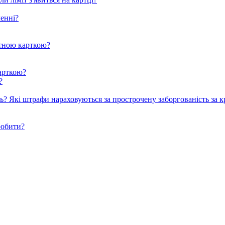
ленні?
итною карткою?
арткою?
?
ть? Які штрафи нараховуються за прострочену заборгованість за
робити?