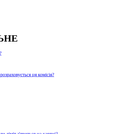
ЬНЕ
?
озраховується ця комісія?
и ліміт з'явиться на картці?