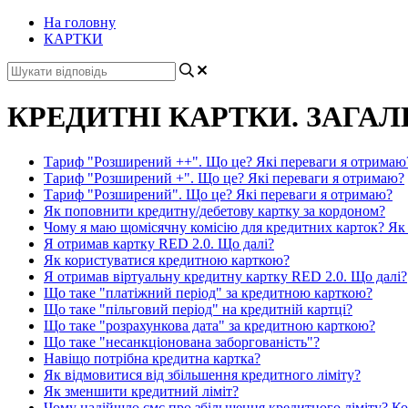
На головну
КАРТКИ
КРЕДИТНІ КАРТКИ. ЗАГАЛ
Тариф "Розширений ++". Що це? Які переваги я отримаю
Тариф "Розширений +". Що це? Які переваги я отримаю?
Тариф "Розширений". Що це? Які переваги я отримаю?
Як поповнити кредитну/дебетову картку за кордоном?
Чому я маю щомісячну комісію для кредитних карток? Як р
Я отримав картку RED 2.0. Що далі?
Як користуватися кредитною карткою?
Я отримав віртуальну кредитну картку RED 2.0. Що далі?
Що таке "платіжний період" за кредитною карткою?
Що таке "пільговий період" на кредитній картці?
Що таке "розрахункова дата" за кредитною карткою?
Що таке "несанкціонована заборгованість"?
Навіщо потрібна кредитна картка?
Як відмовитися від збільшення кредитного ліміту?
Як зменшити кредитний ліміт?
Чому надійшло смс про збільшення кредитного ліміту? Кол