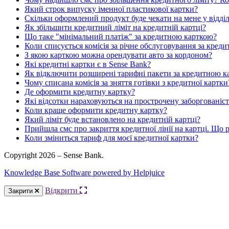
Який строк випуску іменної пластикової картки?
Скільки оформлений продукт буде чекати на мене у відді
Як збільшити кредитний ліміт на кредитній картці?
Що таке "мінімальний платіж" за кредитною карткою?
Коли списується комісія за річне обслуговування за кред
З якою карткою можна орендувати авто за кордоном?
Які кредитні картки є в Sense Bank?
Як відключити розширені тарифні пакети за кредитною к
Чому списана комісія за зняття готівки з кредитної картки
Де оформити кредитну картку?
Які відсотки нараховуються на прострочену заборгованіс
Коли краще оформити кредитну картку?
Який ліміт буде встановлено на кредитній картці?
Прийшла смс про закриття кредитної лінії на картці. Що 
Коли зміниться тариф для моєї кредитної картки?
Copyright 2026 – Sense Bank.
Knowledge Base Software powered by Helpjuice
Відкрити
Закрити