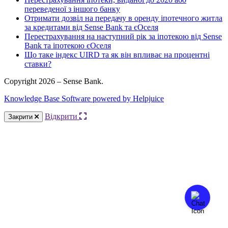
переведеної з іншого банку
Отримати дозвіл на передачу в оренду іпотечного житла
за кредитами від Sense Bank та єОселя
Перестрахування на наступний рік за іпотекою від Sense
Bank та іпотекою єОселя
Що таке індекс UIRD та як він впливає на процентні
ставки?
Copyright 2026 – Sense Bank.
Knowledge Base Software powered by Helpjuice
Відкрити
Закрити