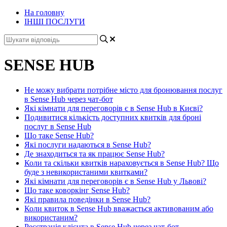
На головну
ІНШІ ПОСЛУГИ
SENSE HUB
Не можу вибрати потрібне місто для бронювання послуг
в Sense Hub через чат-бот
Які кімнати для переговорів є в Sense Hub в Києві?
Подивитися кількість доступних квитків для броні
послуг в Sense Hub
Що таке Sense Hub?
Які послуги надаються в Sense Hub?
Де знаходиться та як працює Sense Hub?
Коли та скільки квитків нараховується в Sense Hub? Що
буде з невикористаними квитками?
Які кімнати для переговорів є в Sense Hub у Львові?
Що таке коворкінг Sense Hub?
Які правила поведінки в Sense Hub?
Коли квиток в Sense Hub вважається активованим або
використаним?
Реєстрація клієнта в Sense Hub через чат-бот