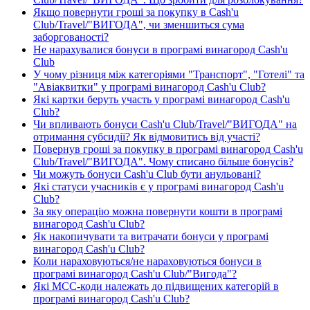
Якщо повернути гроші за покупку в Cash'u
Club/Travel/"ВИГОДА", чи зменшиться сума
заборгованості?
Не нарахувалися бонуси в програмі винагород Cash'u
Club
У чому різниця між категоріями "Транспорт", "Готелі" та
"Авіаквитки" у програмі винагород Cash'u Club?
Які картки беруть участь у програмі винагород Cash'u
Club?
Чи впливають бонуси Cash'u Club/Travel/"ВИГОДА" на
отримання субсидії? Як відмовитись від участі?
Повернув гроші за покупку в програмі винагород Cash'u
Club/Travel/"ВИГОДА". Чому списано більше бонусів?
Чи можуть бонуси Cash'u Club бути анульовані?
Які статуси учасників є у програмі винагород Cash'u
Club?
За яку операцію можна повернути кошти в програмі
винагород Cash'u Club?
Як накопичувати та витрачати бонуси у програмі
винагород Cash'u Club?
Коли нараховуються/не нараховуються бонуси в
програмі винагород Cash'u Club/"Вигода"?
Які МСС-коди належать до підвищених категорій в
програмі винагород Cash'u Club?