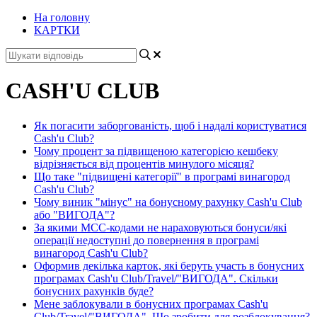
На головну
КАРТКИ
CASH'U CLUB
Як погасити заборгованість, щоб і надалі користуватися
Cash'u Club?
Чому процент за підвищеною категорією кешбеку
відрізняється від процентів минулого місяця?
Що таке "підвищені категорії" в програмі винагород
Cash'u Club?
Чому виник "мінус" на бонусному рахунку Cash'u Club
або "ВИГОДА"?
За якими МСС-кодами не нараховуються бонуси/які
операції недоступні до повернення в програмі
винагород Cash'u Club?
Оформив декілька карток, які беруть участь в бонусних
програмах Cash'u Club/Travel/"ВИГОДА". Скільки
бонусних рахунків буде?
Мене заблокували в бонусних програмах Cash'u
Club/Travel/"ВИГОДА". Що зробити для розблокування?