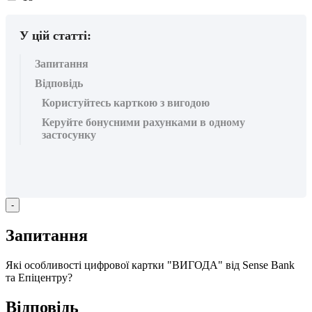
вподобайок:
У цій статті:
Запитання
Відповідь
Користуйтесь карткою з вигодою
Керуйте бонусними рахунками в одному
застосунку
-
З
а
п
и
т
а
н
н
я
Я
к
і
о
с
о
б
л
и
в
о
с
т
і
ц
и
ф
р
о
в
о
ї
к
а
р
т
к
и
"
В
И
Г
О
Д
А
"
в
і
д
Sense
Bank
т
а
Е
п
і
ц
е
н
т
р
у
?
В
і
д
п
о
в
і
д
ь