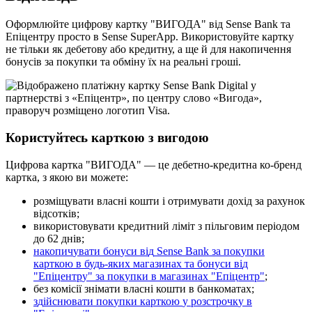
О
ф
о
р
м
л
ю
й
т
е
ц
и
ф
р
о
в
у
к
а
р
т
к
у
"
В
И
Г
О
Д
А
"
в
і
д
Sense
Bank
т
а
Е
п
і
ц
е
н
т
р
у
п
р
о
с
т
о
в
Sense
SuperApp
.
В
и
к
о
р
и
с
т
о
в
у
й
т
е
к
а
р
т
к
у
н
е
т
і
л
ь
к
и
я
к
д
е
б
е
т
о
в
у
а
б
о
к
р
е
д
и
т
н
у
,
а
щ
е
й
д
л
я
н
а
к
о
п
и
ч
е
н
н
я
б
о
н
у
с
і
в
з
а
п
о
к
у
п
к
и
т
а
о
б
м
і
н
у
ї
х
н
а
р
е
а
л
ь
н
і
г
р
о
ш
і
.
К
о
р
и
с
т
у
й
т
е
с
ь
к
а
р
т
к
о
ю
з
в
и
г
о
д
о
ю
Ц
и
ф
р
о
в
а
к
а
р
т
к
а
"
В
И
Г
О
Д
А
"
—
ц
е
д
е
б
е
т
н
о
-
к
р
е
д
и
т
н
а
к
о
-
б
р
е
н
д
к
а
р
т
к
а
,
з
я
к
о
ю
в
и
м
о
ж
е
т
е
:
р
о
з
м
і
щ
у
в
а
т
и
в
л
а
с
н
і
к
о
ш
т
и
і
о
т
р
и
м
у
в
а
т
и
д
о
х
і
д
з
а
р
а
х
у
н
о
к
в
і
д
с
о
т
к
і
в
;
в
и
к
о
р
и
с
т
о
в
у
в
а
т
и
к
р
е
д
и
т
н
и
й
л
і
м
і
т
з
п
і
л
ь
г
о
в
и
м
п
е
р
і
о
д
о
м
д
о
62
д
н
і
в
;
н
а
к
о
п
и
ч
у
в
а
т
и
б
о
н
у
с
и
в
і
д
Sense
Bank
з
а
п
о
к
у
п
к
и
к
а
р
т
к
о
ю
в
б
у
д
ь
-
я
к
и
х
м
а
г
а
з
и
н
а
х
т
а
б
о
н
у
с
и
в
і
д
"
Е
п
і
ц
е
н
т
р
у
"
з
а
п
о
к
у
п
к
и
в
м
а
г
а
з
и
н
а
х
"
Е
п
і
ц
е
н
т
р
"
;
б
е
з
к
о
м
і
с
і
ї
з
н
і
м
а
т
и
в
л
а
с
н
і
к
о
ш
т
и
в
б
а
н
к
о
м
а
т
а
х
;
з
д
і
й
с
н
ю
в
а
т
и
п
о
к
у
п
к
и
к
а
р
т
к
о
ю
у
р
о
з
с
т
р
о
ч
к
у
в