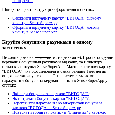
"
Е
п
і
ц
е
н
т
р
і
"
.
Ш
в
и
д
к
і
т
а
п
р
о
с
т
і
і
н
с
т
р
у
к
ц
і
ї
з
о
ф
о
р
м
л
е
н
н
я
в
с
т
а
т
т
я
х
:
О
ф
о
р
м
и
т
и
в
і
р
т
у
а
л
ь
н
у
к
а
р
т
к
у
"
В
И
Г
О
Д
А
"
д
і
ю
ч
о
м
у
к
л
і
є
н
т
у
в
Sense
SuperApp
;
О
ф
о
р
м
и
т
и
в
і
р
т
у
а
л
ь
н
у
к
а
р
т
к
у
"
В
И
Г
О
Д
А
"
н
о
в
о
м
у
к
л
і
є
н
т
у
в
Sense
Super
App
"
.
К
е
р
у
й
т
е
б
о
н
у
с
н
и
м
и
р
а
х
у
н
к
а
м
и
в
о
д
н
о
м
у
з
а
с
т
о
с
у
н
к
у
Н
е
х
о
д
і
т
ь
р
і
з
н
и
м
и
к
а
н
а
л
а
м
и
з
а
с
т
о
с
у
н
к
а
м
и
=
)
.
П
р
о
с
т
е
т
а
з
р
у
ч
н
е
к
е
р
у
в
а
н
н
я
б
о
н
у
с
н
и
м
и
р
а
х
у
н
к
а
м
и
в
і
д
б
а
н
к
у
т
а
Е
п
і
ц
е
н
т
р
у
п
р
я
м
о
в
з
а
с
т
о
с
у
н
к
у
Sense
SuperApp
.
М
а
є
т
е
п
л
а
с
т
и
к
о
в
у
к
а
р
т
к
у
"
В
И
Г
О
Д
А
"
,
я
к
у
о
ф
о
р
м
л
ю
в
а
л
и
в
б
а
н
к
у
р
а
н
і
ш
е
?
І
д
л
я
н
е
ї
ц
я
о
п
ц
і
я
в
ж
е
т
а
к
о
ж
у
в
і
м
к
н
е
н
а
.
О
з
н
а
й
о
м
т
е
с
ь
з
у
м
о
в
а
м
и
н
а
р
а
х
у
в
а
н
н
я
б
о
н
у
с
і
в
т
а
к
е
р
у
в
а
н
н
я
н
и
м
и
в
Sense
SuperApp
у
с
т
а
т
т
я
х
:
Я
к
і
в
и
д
и
б
о
н
у
с
і
в
є
з
а
к
а
р
т
к
о
ю
"
В
И
Г
О
Д
А
"
?
;
Я
к
в
и
т
р
а
ч
а
т
и
б
о
н
у
с
и
з
к
а
р
т
к
и
"
В
И
Г
О
Д
А
"
?
;
П
е
р
е
г
л
я
н
у
т
и
н
а
р
а
х
о
в
а
н
і
а
б
о
в
и
к
о
р
и
с
т
а
н
і
б
о
н
у
с
и
з
а
к
а
р
т
к
о
ю
"
В
И
Г
О
Д
А
"
в
Sense
SuperApp
;
П
о
в
е
р
н
у
т
и
г
р
о
ш
і
з
а
п
о
к
у
п
к
у
в
"
Е
п
і
ц
е
н
т
р
і
"
з
к
а
р
т
к
о
ю