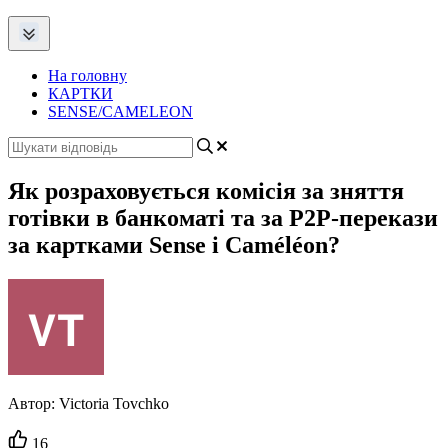
На головну
КАРТКИ
SENSE/СAMELEON
Як розраховується комісія за зняття
готівки в банкоматі та за Р2Р-перекази
за картками Sense і Сaméléon?
Автор:
Victoria Tovchko
Кількість
16