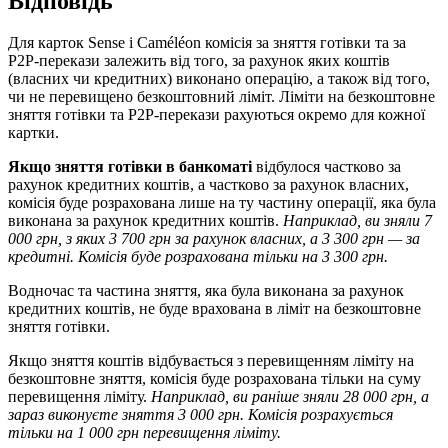
В
і
д
п
о
в
і
д
ь
Д
л
я
к
а
р
т
о
к
Sense
і
Cam
é
l
é
on
к
о
м
і
с
і
я
з
а
з
н
я
т
т
я
г
о
т
і
в
к
и
т
а
з
а
Р
2
Р
-
п
е
р
е
к
а
з
и
з
а
л
е
ж
и
т
ь
в
і
д
т
о
г
о
,
з
а
р
а
х
у
н
о
к
я
к
и
х
к
о
ш
т
і
в
(
в
л
а
с
н
и
х
ч
и
к
р
е
д
и
т
н
и
х
)
в
и
к
о
н
а
н
о
о
п
е
р
а
ц
і
ю
,
а
т
а
к
о
ж
в
і
д
т
о
г
о
,
ч
и
н
е
п
е
р
е
в
и
щ
е
н
о
б
е
з
к
о
ш
т
о
в
н
и
й
л
і
м
і
т
.
Л
і
м
і
т
и
н
а
б
е
з
к
о
ш
т
о
в
н
е
з
н
я
т
т
я
г
о
т
і
в
к
и
т
а
Р
2
Р
-
п
е
р
е
к
а
з
и
р
а
х
у
ю
т
ь
с
я
о
к
р
е
м
о
д
л
я
к
о
ж
н
о
ї
к
а
р
т
к
и
.
Я
к
щ
о
з
н
я
т
т
я
г
о
т
і
в
к
и
в
б
а
н
к
о
м
а
т
і
в
і
д
б
у
л
о
с
я
ч
а
с
т
к
о
в
о
з
а
р
а
х
у
н
о
к
к
р
е
д
и
т
н
и
х
к
о
ш
т
і
в
,
а
ч
а
с
т
к
о
в
о
з
а
р
а
х
у
н
о
к
в
л
а
с
н
и
х
,
к
о
м
і
с
і
я
б
у
д
е
р
о
з
р
а
х
о
в
а
н
а
л
и
ш
е
н
а
т
у
ч
а
с
т
и
н
у
о
п
е
р
а
ц
і
ї
,
я
к
а
б
у
л
а
в
и
к
о
н
а
н
а
з
а
р
а
х
у
н
о
к
к
р
е
д
и
т
н
и
х
к
о
ш
т
і
в
.
Н
а
п
р
и
к
л
а
д
,
в
и
з
н
я
л
и
7
000
г
р
н
,
з
я
к
и
х
3
700
г
р
н
з
а
р
а
х
у
н
о
к
в
л
а
с
н
и
х
,
а
3
300
г
р
н
—
з
а
к
р
е
д
и
т
н
і
.
К
о
м
і
с
і
я
б
у
д
е
р
о
з
р
а
х
о
в
а
н
а
т
і
л
ь
к
и
н
а
3
300
г
р
н
.
В
о
д
н
о
ч
а
с
т
а
ч
а
с
т
и
н
а
з
н
я
т
т
я
,
я
к
а
б
у
л
а
в
и
к
о
н
а
н
а
з
а
р
а
х
у
н
о
к
к
р
е
д
и
т
н
и
х
к
о
ш
т
і
в
,
н
е
б
у
д
е
в
р
а
х
о
в
а
н
а
в
л
і
м
і
т
н
а
б
е
з
к
о
ш
т
о
в
н
е
з
н
я
т
т
я
г
о
т
і
в
к
и
.
Я
к
щ
о
з
н
я
т
т
я
к
о
ш
т
і
в
в
і
д
б
у
в
а
є
т
ь
с
я
з
п
е
р
е
в
и
щ
е
н
н
я
м
л
і
м
і
т
у
н
а
б
е
з
к
о
ш
т
о
в
н
е
з
н
я
т
т
я
,
к
о
м
і
с
і
я
б
у
д
е
р
о
з
р
а
х
о
в
а
н
а
т
і
л
ь
к
и
н
а
с
у
м
у
п
е
р
е
в
и
щ
е
н
н
я
л
і
м
і
т
у
.
Н
а
п
р
и
к
л
а
д
,
в
и
р
а
н
і
ш
е
з
н
я
л
и
28
000
г
р
н
,
а
з
а
р
а
з
в
и
к
о
н
у
є
т
е
з
н
я
т
т
я
3
000
г
р
н
.
К
о
м
і
с
і
я
р
о
з
р
а
х
у
є
т
ь
с
я
т
і
л
ь
к
и
н
а
1
000
г
р
н
п
е
р
е
в
и
щ
е
н
н
я
л
і
м
і
т
у
.