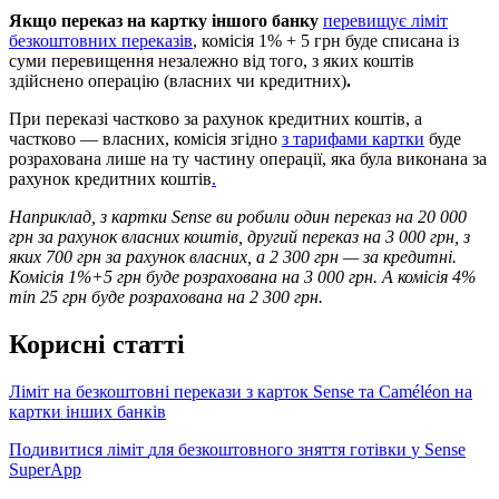
Я
к
щ
о
п
е
р
е
к
а
з
н
а
к
а
р
т
к
у
і
н
ш
о
г
о
б
а
н
к
у
п
е
р
е
в
и
щ
у
є
л
і
м
і
т
б
е
з
к
о
ш
т
о
в
н
и
х
п
е
р
е
к
а
з
і
в
,
к
о
м
і
с
і
я
1
%
+
5
г
р
н
б
у
д
е
с
п
и
с
а
н
а
і
з
с
у
м
и
п
е
р
е
в
и
щ
е
н
н
я
н
е
з
а
л
е
ж
н
о
в
і
д
т
о
г
о
,
з
я
к
и
х
к
о
ш
т
і
в
з
д
і
й
с
н
е
н
о
о
п
е
р
а
ц
і
ю
(
в
л
а
с
н
и
х
ч
и
к
р
е
д
и
т
н
и
х
)
.
П
р
и
п
е
р
е
к
а
з
і
ч
а
с
т
к
о
в
о
з
а
р
а
х
у
н
о
к
к
р
е
д
и
т
н
и
х
к
о
ш
т
і
в
,
а
ч
а
с
т
к
о
в
о
—
в
л
а
с
н
и
х
,
к
о
м
і
с
і
я
з
г
і
д
н
о
з
т
а
р
и
ф
а
м
и
к
а
р
т
к
и
б
у
д
е
р
о
з
р
а
х
о
в
а
н
а
л
и
ш
е
н
а
т
у
ч
а
с
т
и
н
у
о
п
е
р
а
ц
і
ї
,
я
к
а
б
у
л
а
в
и
к
о
н
а
н
а
з
а
р
а
х
у
н
о
к
к
р
е
д
и
т
н
и
х
к
о
ш
т
і
в
.
Н
а
п
р
и
к
л
а
д
,
з
к
а
р
т
к
и
Sense
в
и
р
о
б
и
л
и
о
д
и
н
п
е
р
е
к
а
з
н
а
20
000
г
р
н
з
а
р
а
х
у
н
о
к
в
л
а
с
н
и
х
к
о
ш
т
і
в
,
д
р
у
г
и
й
п
е
р
е
к
а
з
н
а
3
000
г
р
н
,
з
я
к
и
х
700
г
р
н
з
а
р
а
х
у
н
о
к
в
л
а
с
н
и
х
,
а
2
300
г
р
н
—
з
а
к
р
е
д
и
т
н
і
.
К
о
м
і
с
і
я
1
%
+
5
г
р
н
б
у
д
е
р
о
з
р
а
х
о
в
а
н
а
н
а
3
000
г
р
н
.
А
к
о
м
і
с
і
я
4
%
min
25
г
р
н
б
у
д
е
р
о
з
р
а
х
о
в
а
н
а
н
а
2
300
г
р
н
.
К
о
р
и
с
н
і
с
т
а
т
т
і
Л
і
м
і
т
н
а
б
е
з
к
о
ш
т
о
в
н
і
п
е
р
е
к
а
з
и
з
к
а
р
т
о
к
Sense
т
а
С
am
é
l
é
on
н
а
к
а
р
т
к
и
і
н
ш
и
х
б
а
н
к
і
в
П
о
д
и
в
и
т
и
с
я
л
і
м
і
т
д
л
я
б
е
з
к
о
ш
т
о
в
н
о
г
о
з
н
я
т
т
я
г
о
т
і
в
к
и
у
Sense
SuperApp