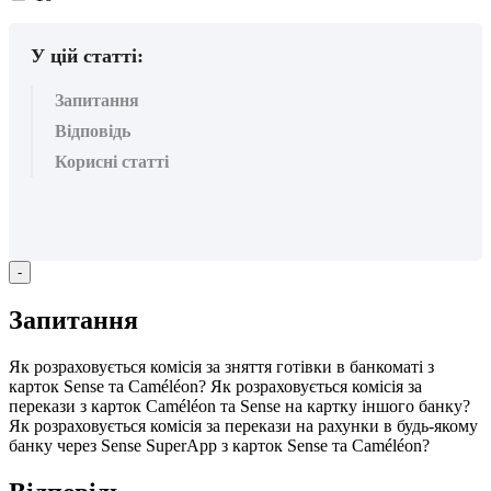
вподобайок:
У цій статті:
Запитання
Відповідь
Корисні статті
-
З
а
п
и
т
а
н
н
я
Я
к
р
о
з
р
а
х
о
в
у
є
т
ь
с
я
к
о
м
і
с
і
я
з
а
з
н
я
т
т
я
г
о
т
і
в
к
и
в
б
а
н
к
о
м
а
т
і
з
к
а
р
т
о
к
Sense
т
а
С
am
é
l
é
on
?
Я
к
р
о
з
р
а
х
о
в
у
є
т
ь
с
я
к
о
м
і
с
і
я
з
а
п
е
р
е
к
а
з
и
з
к
а
р
т
о
к
С
am
é
l
é
on
т
а
Sense
н
а
к
а
р
т
к
у
і
н
ш
о
г
о
б
а
н
к
у
?
Я
к
р
о
з
р
а
х
о
в
у
є
т
ь
с
я
к
о
м
і
с
і
я
з
а
п
е
р
е
к
а
з
и
н
а
р
а
х
у
н
к
и
в
б
у
д
ь
-
я
к
о
м
у
б
а
н
к
у
ч
е
р
е
з
Sense
SuperApp
з
к
а
р
т
о
к
Sense
т
а
С
am
é
l
é
on
?