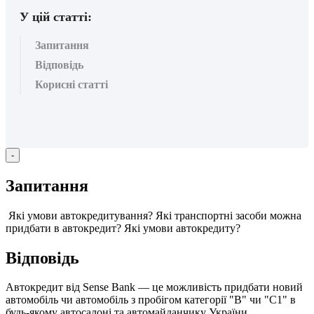
У цій статті:
Запитання
Відповідь
Корисні статті
-
З
а
п
и
т
а
н
н
я
Я
к
і
у
м
о
в
и
а
в
т
о
к
р
е
д
и
т
у
в
а
н
н
я
?
Я
к
і
т
р
а
н
с
п
о
р
т
н
і
з
а
с
о
б
и
м
о
ж
н
а
п
р
и
д
б
а
т
и
в
а
в
т
о
к
р
е
д
и
т
?
Я
к
і
у
м
о
в
и
а
в
т
о
к
р
е
д
и
т
у
?
В
і
д
п
о
в
і
д
ь
А
в
т
о
к
р
е
д
и
т
в
і
д
Sense
Bank
—
ц
е
м
о
ж
л
и
в
і
с
т
ь
п
р
и
д
б
а
т
и
н
о
в
и
й
а
в
т
о
м
о
б
і
л
ь
ч
и
а
в
т
о
м
о
б
і
л
ь
з
п
р
о
б
і
г
о
м
к
а
т
е
г
о
р
і
ї
"
В
"
ч
и
"
С
1
"
в
б
у
д
ь
-
я
к
о
м
у
а
в
т
о
с
а
л
о
н
і
т
а
а
в
т
о
м
а
й
д
а
н
ч
и
к
у
У
к
р
а
ї
н
и
.