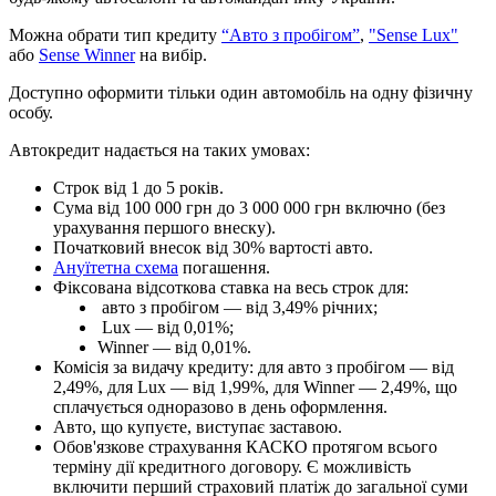
М
о
ж
н
а
о
б
р
а
т
и
т
и
п
к
р
е
д
и
т
у
“
А
в
т
о
з
п
р
о
б
і
г
о
м
”
,
"
Sens
е
Lux
"
а
б
о
Sense
Winner
н
а
в
и
б
і
р
.
Д
о
с
т
у
п
н
о
о
ф
о
р
м
и
т
и
т
і
л
ь
к
и
о
д
и
н
а
в
т
о
м
о
б
і
л
ь
н
а
о
д
н
у
ф
і
з
и
ч
н
у
о
с
о
б
у
.
А
в
т
о
к
р
е
д
и
т
н
а
д
а
є
т
ь
с
я
н
а
т
а
к
и
х
у
м
о
в
а
х
:
С
т
р
о
к
в
і
д
1
д
о
5
р
о
к
і
в
.
С
у
м
а
в
і
д
100
000
г
р
н
д
о
3
000
000
г
р
н
в
к
л
ю
ч
н
о
(
б
е
з
у
р
а
х
у
в
а
н
н
я
п
е
р
ш
о
г
о
в
н
е
с
к
у
)
.
П
о
ч
а
т
к
о
в
и
й
в
н
е
с
о
к
в
і
д
30
%
в
а
р
т
о
с
т
і
а
в
т
о
.
А
н
у
ї
т
е
т
н
а
с
х
е
м
а
п
о
г
а
ш
е
н
н
я
.
Ф
і
к
с
о
в
а
н
а
в
і
д
с
о
т
к
о
в
а
с
т
а
в
к
а
н
а
в
е
с
ь
с
т
р
о
к
д
л
я
:
а
в
т
о
з
п
р
о
б
і
г
о
м
—
в
і
д
3
,
49
%
р
і
ч
н
и
х
;
Lux
—
в
і
д
0
,
01
%
;
Winner
—
в
і
д
0
,
01
%
.
К
о
м
і
с
і
я
з
а
в
и
д
а
ч
у
к
р
е
д
и
т
у
:
д
л
я
а
в
т
о
з
п
р
о
б
і
г
о
м
—
в
і
д
2
,
49
%
,
д
л
я
Lux
—
в
і
д
1
,
99
%
,
д
л
я
Winner
—
2
,
49
%
,
щ
о
с
п
л
а
ч
у
є
т
ь
с
я
о
д
н
о
р
а
з
о
в
о
в
д
е
н
ь
о
ф
о
р
м
л
е
н
н
я
.
А
в
т
о
,
щ
о
к
у
п
у
є
т
е
,
в
и
с
т
у
п
а
є
з
а
с
т
а
в
о
ю
.
О
б
о
в
'
я
з
к
о
в
е
с
т
р
а
х
у
в
а
н
н
я
К
А
С
К
О
п
р
о
т
я
г
о
м
в
с
ь
о
г
о
т
е
р
м
і
н
у
д
і
ї
к
р
е
д
и
т
н
о
г
о
д
о
г
о
в
о
р
у
.
Є
м
о
ж
л
и
в
і
с
т
ь
в
к
л
ю
ч
и
т
и
п
е
р
ш
и
й
с
т
р
а
х
о
в
и
й
п
л
а
т
і
ж
д
о
з
а
г
а
л
ь
н
о
ї
с
у
м
и