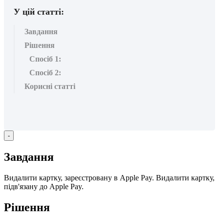
У цій статті:
Завдання
Рішення
Спосіб 1:
Спосіб 2:
Корисні статті
-
З
а
в
д
а
н
н
я
В
и
д
а
л
и
т
и
к
а
р
т
к
у
,
з
а
р
е
є
с
т
р
о
в
а
н
у
в
Apple
Pay
.
В
и
д
а
л
и
т
и
к
а
р
т
к
у
,
п
і
д
в
'
я
з
а
н
у
д
о
Apple
Pay
.
Р
і
ш
е
н
н
я