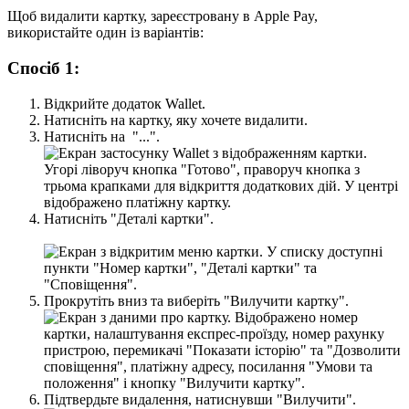
Щ
о
б
в
и
д
а
л
и
т
и
к
а
р
т
к
у
,
з
а
р
е
є
с
т
р
о
в
а
н
у
в
Apple
Pay
,
в
и
к
о
р
и
с
т
а
й
т
е
о
д
и
н
і
з
в
а
р
і
а
н
т
і
в
:
С
п
о
с
і
б
1
:
В
і
д
к
р
и
й
т
е
д
о
д
а
т
о
к
Wallet
.
Н
а
т
и
с
н
і
т
ь
н
а
к
а
р
т
к
у
,
я
к
у
х
о
ч
е
т
е
в
и
д
а
л
и
т
и
.
Н
а
т
и
с
н
і
т
ь
н
а
"
.
.
.
"
.
Н
а
т
и
с
н
і
т
ь
"
Д
е
т
а
л
і
к
а
р
т
к
и
"
.
П
р
о
к
р
у
т
і
т
ь
в
н
и
з
т
а
в
и
б
е
р
і
т
ь
"
В
и
л
у
ч
и
т
и
к
а
р
т
к
у
"
.
П
і
д
т
в
е
р
д
ь
т
е
в
и
д
а
л
е
н
н
я
,
н
а
т
и
с
н
у
в
ш
и
"
В
и
л
у
ч
и
т
и
"
.