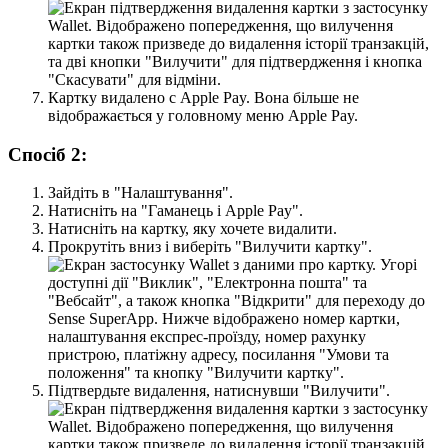
К
а
р
т
к
у
в
и
д
а
л
е
н
о
с
Apple
Pay
.
В
о
н
а
б
і
л
ь
ш
е
н
е
в
і
д
о
б
р
а
ж
а
є
т
ь
с
я
у
г
о
л
о
в
н
о
м
у
м
е
н
ю
Apple
Pay
.
С
п
о
с
і
б
2
:
З
а
й
д
і
т
ь
в
"
Н
а
л
а
ш
т
у
в
а
н
н
я
"
.
Н
а
т
и
с
н
і
т
ь
н
а
"
Г
а
м
а
н
е
ц
ь
і
Apple
Pay
"
.
Н
а
т
и
с
н
і
т
ь
н
а
к
а
р
т
к
у
,
я
к
у
х
о
ч
е
т
е
в
и
д
а
л
и
т
и
.
П
р
о
к
р
у
т
і
т
ь
в
н
и
з
і
в
и
б
е
р
і
т
ь
"
В
и
л
у
ч
и
т
и
к
а
р
т
к
у
"
.
П
і
д
т
в
е
р
д
ь
т
е
в
и
д
а
л
е
н
н
я
,
н
а
т
и
с
н
у
в
ш
и
"
В
и
л
у
ч
и
т
и
"
.