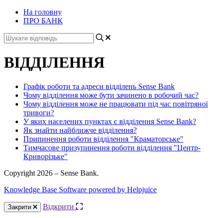
На головну
ПРО БАНК
ВІДДІЛЕННЯ
Графік роботи та адреси відділень Sense Bank
Чому відділення може бути зачинено в робочий час?
Чому відділення може не працювати під час повітряної
тривоги?
У яких населених пунктах є відділення Sense Bank?
Як знайти найближче відділення?
Припинення роботи відділення "Краматорське"
Тимчасове призупинення роботи відділення "Центр-
Криворізьке"
Copyright 2026 – Sense Bank.
Knowledge Base Software powered by Helpjuice
Відкрити
Закрити