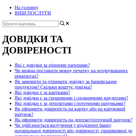
На головну
ІНШІ ПОСЛУГИ
ДОВІДКИ ТА
ДОВІРЕНОСТІ
Які є довідки за цінними паперами?
Чи можна поставити мокру печатку на роздрукованих
реквізитах?
Як замовити та отримати довідку за банківським
продуктом? Скільки коштує довідка?
Які довідки є за картками?
Які довідки є за грошовими і споживчими кредитами?
Які довідки є за депозитами і поточними рахунками?
Як оформити довіреність на картку або на картковий
рахунок?
Як оформити довіреність на депозит/поточний рахунок?
Чи здійснюється вилучення у відділенні банку
нотаріальної довіреності або довіреності, прирівняної до