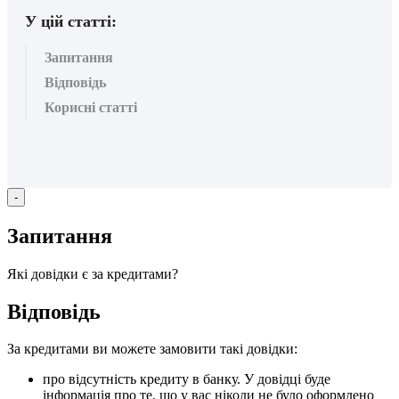
У цій статті:
Запитання
Відповідь
Корисні статті
-
З
а
п
и
т
а
н
н
я
Я
к
і
д
о
в
і
д
к
и
є
з
а
к
р
е
д
и
т
а
м
и
?
В
і
д
п
о
в
і
д
ь
З
а
к
р
е
д
и
т
а
м
и
в
и
м
о
ж
е
т
е
з
а
м
о
в
и
т
и
т
а
к
і
д
о
в
і
д
к
и
:
п
р
о
в
і
д
с
у
т
н
і
с
т
ь
к
р
е
д
и
т
у
в
б
а
н
к
у
.
У
д
о
в
і
д
ц
і
б
у
д
е
і
н
ф
о
р
м
а
ц
і
я
п
р
о
т
е
,
щ
о
у
в
а
с
н
і
к
о
л
и
н
е
б
у
л
о
о
ф
о
р
м
л
е
н
о