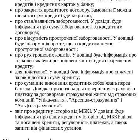
к
р
е
д
и
т
і
в
і
к
р
е
д
и
т
н
и
х
к
а
р
т
о
к
у
б
а
н
к
у
;
п
р
о
з
а
к
р
и
т
т
я
к
р
е
д
и
т
н
о
г
о
д
о
г
о
в
о
р
у
.
З
а
м
о
в
и
т
и
ї
ї
м
о
ж
н
а
п
і
с
л
я
т
о
г
о
,
я
к
к
р
е
д
и
т
б
у
д
е
з
а
к
р
и
т
и
й
;
п
р
о
с
т
а
н
/
н
а
я
в
н
і
с
т
ь
з
а
б
о
р
г
о
в
а
н
о
с
т
і
.
У
д
о
в
і
д
ц
і
б
у
д
е
і
н
ф
о
р
м
а
ц
і
я
п
р
о
с
у
м
у
з
а
б
о
р
г
о
в
а
н
о
с
т
і
з
а
к
р
е
д
и
т
н
и
м
д
о
г
о
в
о
р
о
м
;
п
р
о
в
і
д
с
у
т
н
і
с
т
ь
п
р
о
с
т
р
о
ч
е
н
о
ї
з
а
б
о
р
г
о
в
а
н
о
с
т
і
.
У
д
о
в
і
д
ц
і
б
у
д
е
і
н
ф
о
р
м
а
ц
і
я
п
р
о
т
е
,
щ
о
з
а
к
р
е
д
и
т
о
м
н
е
м
а
є
п
р
о
с
т
р
о
ч
е
н
о
ї
з
а
б
о
р
г
о
в
а
н
о
с
т
і
;
п
р
о
р
у
х
г
р
о
ш
о
в
и
х
к
о
ш
т
і
в
.
У
д
о
в
і
д
ц
і
б
у
д
е
і
н
ф
о
р
м
а
ц
і
я
п
р
о
т
е
,
к
о
л
и
і
я
к
б
у
л
и
р
о
з
п
о
д
і
л
е
н
і
к
о
ш
т
и
з
д
н
я
о
ф
о
р
м
л
е
н
н
я
к
р
е
д
и
т
у
;
д
л
я
п
о
д
а
т
к
о
в
о
ї
.
У
д
о
в
і
д
ц
і
б
у
д
е
і
н
ф
о
р
м
а
ц
і
я
п
р
о
с
п
л
а
ч
е
н
і
з
а
р
і
к
в
і
д
с
о
т
к
и
і
с
у
м
у
к
р
е
д
и
т
у
;
п
р
о
с
у
м
л
і
н
н
е
в
и
к
о
н
а
н
н
я
к
р
е
д
и
т
н
и
х
з
о
б
о
в
'
я
з
а
н
ь
п
е
р
е
д
б
а
н
к
о
м
.
Д
о
в
і
д
к
а
п
р
и
з
н
а
ч
е
н
а
д
л
я
п
о
в
е
р
н
е
н
н
я
с
т
р
а
х
о
в
о
г
о
п
л
а
т
е
ж
у
з
а
д
о
г
о
в
о
р
а
м
и
с
т
р
а
х
у
в
а
н
н
я
ж
и
т
т
я
в
і
д
с
т
р
а
х
о
в
и
х
к
о
м
п
а
н
і
й
"
У
н
і
к
а
-
ж
и
т
т
я
"
,
"
А
р
с
е
н
а
л
-
с
т
р
а
х
у
в
а
н
н
я
"
і
"
А
л
ь
ф
а
-
с
т
р
а
х
у
в
а
н
н
я
"
.
з
в
і
т
п
р
о
к
р
е
д
и
т
н
у
і
с
т
о
р
і
ю
в
і
д
М
Б
К
І
.
У
д
о
в
і
д
ц
і
б
у
д
е
і
н
ф
о
р
м
а
ц
і
я
п
р
о
в
а
ш
у
к
р
е
д
и
т
н
у
і
с
т
о
р
і
ю
в
і
д
М
Б
К
І
:
д
і
ю
ч
і
т
а
п
о
г
а
ш
е
н
і
к
р
е
д
и
т
и
,
р
е
г
у
л
я
р
н
і
с
т
ь
п
л
а
т
е
ж
і
в
,
а
т
а
к
о
ж
з
а
п
и
т
и
в
і
д
ф
і
н
а
н
с
о
в
и
х
у
с
т
а
н
о
в
.