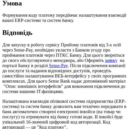
У
м
о
в
а
Ф
о
р
м
у
в
а
н
н
я
к
о
д
у
п
л
а
т
е
ж
у
п
е
р
е
д
б
а
ч
а
є
н
а
л
а
ш
т
у
в
а
н
н
я
в
з
а
є
м
о
д
і
ї
в
а
ш
о
ї
ERP
-
с
и
с
т
е
м
и
т
а
с
и
с
т
е
м
б
а
н
к
у
.
В
і
д
п
о
в
і
д
ь
Д
л
я
з
а
п
у
с
к
у
в
р
о
б
о
т
у
с
е
р
в
і
с
у
П
р
и
й
о
м
у
п
л
а
т
е
ж
і
в
в
і
д
3
-
х
о
с
і
б
ч
е
р
е
з
Sense
-
Pay
,
н
е
о
б
х
і
д
н
о
у
к
л
а
с
т
и
з
Б
а
н
к
о
м
у
г
о
д
у
п
р
о
п
р
и
й
м
а
н
н
я
п
л
а
т
е
ж
і
в
ч
е
р
е
з
П
Т
К
С
Б
а
н
к
у
.
Д
л
я
ц
ь
о
г
о
з
в
е
р
н
і
т
ь
с
я
д
о
с
в
о
г
о
о
б
с
л
у
г
о
в
у
ю
ч
о
г
о
м
е
н
е
д
ж
е
р
а
,
а
б
о
О
ф
о
р
м
і
т
ь
з
а
я
в
к
у
н
а
п
о
р
т
а
л
і
Б
а
н
к
у
в
р
о
з
д
і
л
і
Sense
-
Pay
.
П
і
с
л
я
п
і
д
к
л
ю
ч
е
н
н
я
к
о
м
п
а
н
і
ї
д
о
п
о
с
л
у
г
и
т
а
н
а
д
а
н
н
я
в
і
д
п
о
в
і
д
н
и
х
д
о
с
т
у
п
і
в
,
п
р
о
в
е
д
і
т
ь
с
а
м
о
с
т
і
й
н
о
н
а
л
а
ш
т
у
в
а
н
н
я
В
Е
Б
-
і
н
т
е
р
ф
е
й
с
у
у
с
в
о
ї
х
п
р
о
г
р
а
м
н
и
х
к
о
м
п
л
е
к
с
а
х
.
Д
л
я
ц
ь
о
г
о
Sense
Bank
н
а
д
а
є
д
о
п
о
м
і
ж
н
и
й
м
а
т
е
р
і
а
л
"
О
п
и
с
з
о
в
н
і
ш
н
і
х
і
н
т
е
р
ф
е
й
с
і
в
"
д
л
я
в
и
к
о
н
а
н
н
я
п
і
д
к
л
ю
ч
е
н
н
я
д
о
с
и
с
т
е
м
и
в
а
ш
и
м
и
IT
-
ф
а
х
і
в
ц
я
м
и
.
Н
а
л
а
ш
т
о
в
а
н
а
в
з
а
є
м
о
д
і
я
о
б
л
і
к
о
в
о
ї
с
и
с
т
е
м
и
п
і
д
п
р
и
є
м
с
т
в
а
(
ERP
-
с
и
с
т
е
м
а
)
т
а
с
и
с
т
е
м
б
а
н
к
у
д
о
з
в
о
л
и
т
ь
в
а
м
т
е
х
н
і
ч
н
о
п
е
р
е
д
а
в
а
т
и
в
б
а
н
к
а
в
т
о
м
а
т
и
ч
н
о
с
т
в
о
р
е
н
і
е
л
е
к
т
р
о
н
н
і
і
н
в
о
й
с
и
(
н
а
т
о
в
а
р
ч
и
п
о
с
л
у
г
у
)
т
а
о
т
р
и
м
у
в
а
т
и
в
і
д
б
а
н
к
у
г
о
т
о
в
і
к
о
д
и
.
В
і
н
в
о
й
с
і
б
у
д
е
у
н
і
к
а
л
ь
н
и
й
16
-
з
н
а
ч
н
и
й
ц
и
ф
р
о
в
и
й
к
о
д
а
в
т
о
р
и
з
а
ц
і
ї
.
К
о
д
а
в
т
о
р
и
з
а
ц
і
ї
—
ц
е
"
К
о
д
п
л
а
т
е
ж
у
"
.