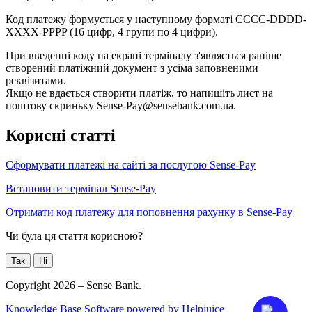
К
о
д
п
л
а
т
е
ж
у
ф
о
р
м
у
є
т
ь
с
я
у
н
а
с
т
у
п
н
о
м
у
ф
о
р
м
а
т
і
CCCC
-
DDDD
-
Х
Х
Х
Х
-
PPPP
(
16
ц
и
ф
р
,
4
г
р
у
п
и
п
о
4
ц
и
ф
р
и
)
.
П
р
и
в
в
е
д
е
н
н
і
к
о
д
у
н
а
е
к
р
а
н
і
т
е
р
м
і
н
а
л
у
з
'
я
в
л
я
є
т
ь
с
я
р
а
н
і
ш
е
с
т
в
о
р
е
н
и
й
п
л
а
т
і
ж
н
и
й
д
о
к
у
м
е
н
т
з
у
с
і
м
а
з
а
п
о
в
н
е
н
и
м
и
р
е
к
в
і
з
и
т
а
м
и
.
Я
к
щ
о
н
е
в
д
а
є
т
ь
с
я
с
т
в
о
р
и
т
и
п
л
а
т
і
ж
,
т
о
н
а
п
и
ш
і
т
ь
л
и
с
т
н
а
п
о
ш
т
о
в
у
с
к
р
и
н
ь
к
у
Sense
-
Pay
@
sensebank
.
com
.
ua
.
К
о
р
и
с
н
і
с
т
а
т
т
і
С
ф
о
р
м
у
в
а
т
и
п
л
а
т
е
ж
і
н
а
с
а
й
т
і
з
а
п
о
с
л
у
г
о
ю
Sense
-
Pay
В
с
т
а
н
о
в
и
т
и
т
е
р
м
і
н
а
л
Sense
-
Pay
О
т
р
и
м
а
т
и
к
о
д
п
л
а
т
е
ж
у
д
л
я
п
о
п
о
в
н
е
н
н
я
р
а
х
у
н
к
у
в
Sense
-
Pay
Чи була ця стаття корисною?
Так
Ні
Copyright 2026 – Sense Bank.
Knowledge Base Software powered by Helpjuice