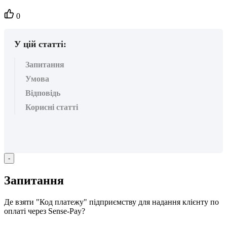
Кількість
0
вподобайок:
У цій статті:
Запитання
Умова
Відповідь
Корисні статті
-
З
а
п
и
т
а
н
н
я
Д
е
в
з
я
т
и
"
К
о
д
п
л
а
т
е
ж
у
"
п
і
д
п
р
и
є
м
с
т
в
у
д
л
я
н
а
д
а
н
н
я
к
л
і
є
н
т
у
п
о
о
п
л
а
т
і
ч
е
р
е
з
Sense
-
Pay
?