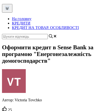
На головну
КРЕДИТИ
КРЕДИТ НА ТОВАР. ОСОБЛИВОСТІ
Оформити кредит в Sense Bank за
програмою "Енергонезалежність
домогосподарств"
Автор:
Victoria Tovchko
Кількість
25