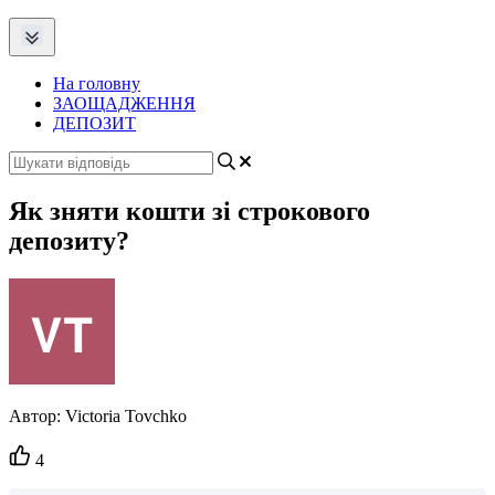
На головну
ЗАОЩАДЖЕННЯ
ДЕПОЗИТ
Як зняти кошти зі строкового
депозиту?
Автор:
Victoria Tovchko
Кількість
4
вподобайок: