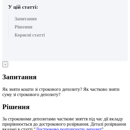
У цій статті:
Запитання
Рішення
Корисні статті
-
З
а
п
и
т
а
н
н
я
Я
к
з
н
я
т
и
к
о
ш
т
и
з
і
с
т
р
о
к
о
в
о
г
о
д
е
п
о
з
и
т
у
?
Я
к
ч
а
с
т
к
о
в
о
з
н
я
т
и
с
у
м
у
з
і
с
т
р
о
к
о
в
о
г
о
д
е
п
о
з
и
т
у
?
Р
і
ш
е
н
н
я
З
а
с
т
р
о
к
о
в
и
м
и
д
е
п
о
з
и
т
а
м
и
ч
а
с
т
к
о
в
е
з
н
я
т
т
я
п
і
д
ч
а
с
д
і
ї
в
к
л
а
д
у
п
р
и
р
і
в
н
ю
є
т
ь
с
я
д
о
д
о
с
т
р
о
к
о
в
о
г
о
р
о
з
і
р
в
а
н
н
я
.
Д
е
т
а
л
і
р
о
з
і
р
в
а
н
н
я
в
к
а
з
а
н
і
в
с
т
а
т
т
і
"
Д
о
с
т
р
о
к
о
в
о
р
о
з
т
о
р
г
н
у
т
и
д
е
п
о
з
и
т
"
.