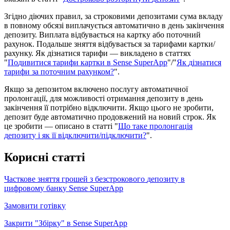
З
г
і
д
н
о
д
і
ю
ч
и
х
п
р
а
в
и
л
,
з
а
с
т
р
о
к
о
в
и
м
и
д
е
п
о
з
и
т
а
м
и
с
у
м
а
в
к
л
а
д
у
в
п
о
в
н
о
м
у
о
б
с
я
з
і
в
и
п
л
а
ч
у
є
т
ь
с
я
а
в
т
о
м
а
т
и
ч
н
о
в
д
е
н
ь
з
а
к
і
н
ч
е
н
н
я
д
е
п
о
з
и
т
у
.
В
и
п
л
а
т
а
в
і
д
б
у
в
а
є
т
ь
с
я
н
а
к
а
р
т
к
у
а
б
о
п
о
т
о
ч
н
и
й
р
а
х
у
н
о
к
.
П
о
д
а
л
ь
ш
е
з
н
я
т
т
я
в
і
д
б
у
в
а
є
т
ь
с
я
з
а
т
а
р
и
ф
а
м
и
к
а
р
т
к
и
/
р
а
х
у
н
к
у
.
Я
к
д
і
з
н
а
т
и
с
я
т
а
р
и
ф
и
—
в
и
к
л
а
д
е
н
о
в
с
т
а
т
т
я
х
"
П
о
д
и
в
и
т
и
с
я
т
а
р
и
ф
и
к
а
р
т
к
и
в
Sense
SuperApp
"
/
"
Я
к
д
і
з
н
а
т
и
с
я
т
а
р
и
ф
и
з
а
п
о
т
о
ч
н
и
м
р
а
х
у
н
к
о
м
?
"
.
Я
к
щ
о
з
а
д
е
п
о
з
и
т
о
м
в
к
л
ю
ч
е
н
о
п
о
с
л
у
г
у
а
в
т
о
м
а
т
и
ч
н
о
ї
п
р
о
л
о
н
г
а
ц
і
ї
,
д
л
я
м
о
ж
л
и
в
о
с
т
і
о
т
р
и
м
а
н
н
я
д
е
п
о
з
и
т
у
в
д
е
н
ь
з
а
к
і
н
ч
е
н
н
я
ї
ї
п
о
т
р
і
б
н
о
в
і
д
к
л
ю
ч
и
т
и
.
Я
к
щ
о
ц
ь
о
г
о
н
е
з
р
о
б
и
т
и
,
д
е
п
о
з
и
т
б
у
д
е
а
в
т
о
м
а
т
и
ч
н
о
п
р
о
д
о
в
ж
е
н
и
й
н
а
н
о
в
и
й
с
т
р
о
к
.
Я
к
ц
е
з
р
о
б
и
т
и
—
о
п
и
с
а
н
о
в
с
т
а
т
т
і
"
Щ
о
т
а
к
е
п
р
о
л
о
н
г
а
ц
і
я
д
е
п
о
з
и
т
у
і
я
к
ї
ї
в
і
д
к
л
ю
ч
и
т
и
/
п
і
д
к
л
ю
ч
и
т
и
?
"
.
К
о
р
и
с
н
і
с
т
а
т
т
і
Ч
а
с
т
к
о
в
е
з
н
я
т
т
я
г
р
о
ш
е
й
з
б
е
з
с
т
р
о
к
о
в
о
г
о
д
е
п
о
з
и
т
у
в
ц
и
ф
р
о
в
о
м
у
б
а
н
к
у
Sense
SuperApp
З
а
м
о
в
и
т
и
г
о
т
і
в
к
у
З
а
к
р
и
т
и
"
З
б
і
р
к
у
"
в
Sense
SuperApp