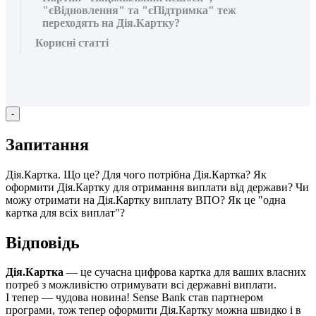
"єВідновлення" та "єПідтримка" теж
переходять на Дія.Картку?
Корисні статті
-
З
а
п
и
т
а
н
н
я
Д
і
я
.
К
а
р
т
к
а
.
Щ
о
ц
е
?
Д
л
я
ч
о
г
о
п
о
т
р
і
б
н
а
Д
і
я
.
К
а
р
т
к
а
?
Я
к
о
ф
о
р
м
и
т
и
Д
і
я
.
К
а
р
т
к
у
д
л
я
о
т
р
и
м
а
н
н
я
в
и
п
л
а
т
и
в
і
д
д
е
р
ж
а
в
и
?
Ч
и
м
о
ж
у
о
т
р
и
м
а
т
и
н
а
Д
і
я
.
К
а
р
т
к
у
в
и
п
л
а
т
у
В
П
О
?
Я
к
ц
е
"
о
д
н
а
к
а
р
т
к
а
д
л
я
в
с
і
х
в
и
п
л
а
т
"
?
В
і
д
п
о
в
і
д
ь
Д
і
я
.
К
а
р
т
к
а
—
ц
е
с
у
ч
а
с
н
а
ц
и
ф
р
о
в
а
к
а
р
т
к
а
д
л
я
в
а
ш
и
х
в
л
а
с
н
и
х
п
о
т
р
е
б
з
м
о
ж
л
и
в
і
с
т
ю
о
т
р
и
м
у
в
а
т
и
в
с
і
д
е
р
ж
а
в
н
і
в
и
п
л
а
т
и
.
І
т
е
п
е
р
—
ч
у
д
о
в
а
н
о
в
и
н
а
!
Sense
Bank
с
т
а
в
п
а
р
т
н
е
р
о
м
п
р
о
г
р
а
м
и
,
т
о
ж
т
е
п
е
р
о
ф
о
р
м
и
т
и
Д
і
я
.
К
а
р
т
к
у
м
о
ж
н
а
ш
в
и
д
к
о
і
в