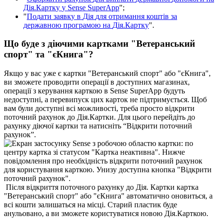
Д
і
я
.
К
а
р
т
к
у
у
Sense
SuperApp
"
;
"
П
о
д
а
т
и
з
а
я
в
к
у
в
Д
і
я
д
л
я
о
т
р
и
м
а
н
н
я
к
о
ш
т
і
в
з
а
д
е
р
ж
а
в
н
о
ю
п
р
о
г
р
а
м
о
ю
н
а
Д
і
я
.
К
а
р
т
к
у
"
.
Щ
о
б
у
д
е
з
д
і
ю
ч
и
м
и
к
а
р
т
к
а
м
и
"
В
е
т
е
р
а
н
с
ь
к
и
й
с
п
о
р
т
"
т
а
"
є
К
н
и
г
а
"
?
Я
к
щ
о
у
в
а
с
у
ж
е
є
к
а
р
т
к
и
"
В
е
т
е
р
а
н
с
ь
к
и
й
с
п
о
р
т
"
а
б
о
"
є
К
н
и
г
а
"
,
в
и
з
м
о
ж
е
т
е
п
р
о
в
о
д
и
т
и
о
п
е
р
а
ц
і
ї
в
д
о
с
т
у
п
н
и
х
м
а
г
а
з
и
н
а
х
,
о
п
е
р
а
ц
і
ї
з
к
е
р
у
в
а
н
н
я
к
а
р
т
к
о
ю
в
Sense
SuperApp
б
у
д
у
т
ь
н
е
д
о
с
т
у
п
н
і
,
а
п
е
р
е
в
и
п
у
с
к
ц
и
х
к
а
р
т
о
к
н
е
п
і
д
т
р
и
м
у
є
т
ь
с
я
.
Щ
о
б
в
а
м
б
у
л
и
д
о
с
т
у
п
н
і
в
с
і
м
о
ж
л
и
в
о
с
т
і
,
т
р
е
б
а
п
р
о
с
т
о
в
і
д
к
р
и
т
и
п
о
т
о
ч
н
и
й
р
а
х
у
н
о
к
д
о
Д
і
я
.
К
а
р
т
к
и
.
Д
л
я
ц
ь
о
г
о
п
е
р
е
й
д
і
т
ь
д
о
р
а
х
у
н
к
у
д
і
ю
ч
о
ї
к
а
р
т
к
и
т
а
н
а
т
и
с
н
і
т
ь
“
В
і
д
к
р
и
т
и
п
о
т
о
ч
н
и
й
р
а
х
у
н
о
к
”
.
П
і
с
л
я
в
і
д
к
р
и
т
т
я
п
о
т
о
ч
н
о
г
о
р
а
х
у
н
к
у
д
о
Д
і
я
.
К
а
р
т
к
и
к
а
р
т
к
а
"
В
е
т
е
р
а
н
с
ь
к
и
й
с
п
о
р
т
"
а
б
о
"
є
К
н
и
г
а
"
а
в
т
о
м
а
т
и
ч
н
о
о
н
о
в
и
т
ь
с
я
,
а
в
с
і
к
о
ш
т
и
з
а
л
и
ш
а
т
ь
с
я
н
а
м
і
с
ц
і
.
С
т
а
р
и
й
п
л
а
с
т
и
к
б
у
д
е
а
н
у
л
ь
о
в
а
н
о
,
а
в
и
з
м
о
ж
е
т
е
к
о
р
и
с
т
у
в
а
т
и
с
я
н
о
в
о
ю
Д
і
я
.
К
а
р
т
к
о
ю
.