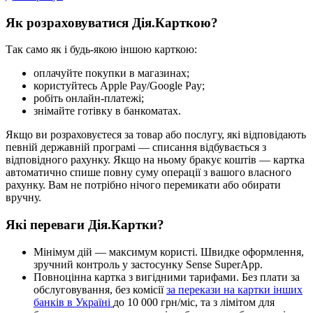
Я
к
р
о
з
р
а
х
о
в
у
в
а
т
и
с
я
Д
і
я
.
К
а
р
т
к
о
ю
?
Т
а
к
с
а
м
о
я
к
і
б
у
д
ь
-
я
к
о
ю
і
н
ш
о
ю
к
а
р
т
к
о
ю
:
о
п
л
а
ч
у
й
т
е
п
о
к
у
п
к
и
в
м
а
г
а
з
и
н
а
х
;
к
о
р
и
с
т
у
й
т
е
с
ь
Apple
Pay
/
Google
Pay
;
р
о
б
і
т
ь
о
н
л
а
й
н
-
п
л
а
т
е
ж
і
;
з
н
і
м
а
й
т
е
г
о
т
і
в
к
у
в
б
а
н
к
о
м
а
т
а
х
.
Я
к
щ
о
в
и
р
о
з
р
а
х
о
в
у
є
т
е
с
я
з
а
т
о
в
а
р
а
б
о
п
о
с
л
у
г
у
,
я
к
і
в
і
д
п
о
в
і
д
а
ю
т
ь
п
е
в
н
і
й
д
е
р
ж
а
в
н
і
й
п
р
о
г
р
а
м
і
—
с
п
и
с
а
н
н
я
в
і
д
б
у
в
а
є
т
ь
с
я
з
в
і
д
п
о
в
і
д
н
о
г
о
р
а
х
у
н
к
у
.
Я
к
щ
о
н
а
н
ь
о
м
у
б
р
а
к
у
є
к
о
ш
т
і
в
—
к
а
р
т
к
а
а
в
т
о
м
а
т
и
ч
н
о
с
п
и
ш
е
п
о
в
н
у
с
у
м
у
о
п
е
р
а
ц
і
ї
з
в
а
ш
о
г
о
в
л
а
с
н
о
г
о
р
а
х
у
н
к
у
.
В
а
м
н
е
п
о
т
р
і
б
н
о
н
і
ч
о
г
о
п
е
р
е
м
и
к
а
т
и
а
б
о
о
б
и
р
а
т
и
в
р
у
ч
н
у
.
Я
к
і
п
е
р
е
в
а
г
и
Д
і
я
.
К
а
р
т
к
и
?
М
і
н
і
м
у
м
д
і
й
—
м
а
к
с
и
м
у
м
к
о
р
и
с
т
і
.
Ш
в
и
д
к
е
о
ф
о
р
м
л
е
н
н
я
,
з
р
у
ч
н
и
й
к
о
н
т
р
о
л
ь
у
з
а
с
т
о
с
у
н
к
у
Sense
SuperApp
.
П
о
в
н
о
ц
і
н
н
а
к
а
р
т
к
а
з
в
и
г
і
д
н
и
м
и
т
а
р
и
ф
а
м
и
.
Б
е
з
п
л
а
т
и
з
а
о
б
с
л
у
г
о
в
у
в
а
н
н
я
,
б
е
з
к
о
м
і
с
і
ї
з
а
п
е
р
е
к
а
з
и
н
а
к
а
р
т
к
и
і
н
ш
и
х
б
а
н
к
і
в
в
У
к
р
а
ї
н
і
д
о
10
000
г
р
н
/
м
і
с
,
т
а
з
л
і
м
і
т
о
м
д
л
я