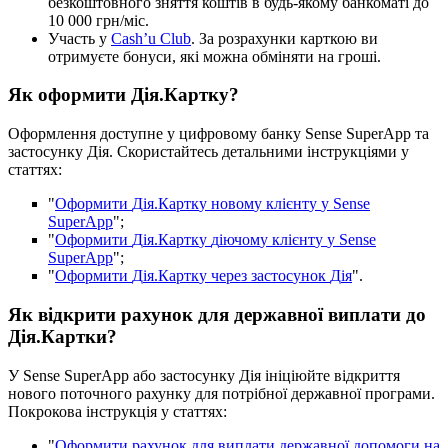
б
е
з
к
о
ш
т
о
в
н
о
г
о
з
н
я
т
т
я
к
о
ш
т
і
в
в
б
у
д
ь
-
я
к
о
м
у
б
а
н
к
о
м
а
т
і
д
о
10
000
г
р
н
/
м
і
с
.
У
ч
а
с
т
ь
у
Cash
’
u
Club
.
З
а
р
о
з
р
а
х
у
н
к
и
к
а
р
т
к
о
ю
в
и
о
т
р
и
м
у
є
т
е
б
о
н
у
с
и
,
я
к
і
м
о
ж
н
а
о
б
м
і
н
я
т
и
н
а
г
р
о
ш
і
.
Я
к
о
ф
о
р
м
и
т
и
Д
і
я
.
К
а
р
т
к
у
?
О
ф
о
р
м
л
е
н
н
я
д
о
с
т
у
п
н
е
у
ц
и
ф
р
о
в
о
м
у
б
а
н
к
у
Sense
SuperApp
т
а
з
а
с
т
о
с
у
н
к
у
Д
і
я
.
С
к
о
р
и
с
т
а
й
т
е
с
ь
д
е
т
а
л
ь
н
и
м
и
і
н
с
т
р
у
к
ц
і
я
м
и
у
с
т
а
т
т
я
х
:
"
О
ф
о
р
м
и
т
и
Д
і
я
.
К
а
р
т
к
у
н
о
в
о
м
у
к
л
і
є
н
т
у
у
Sense
SuperApp
"
;
"
О
ф
о
р
м
и
т
и
Д
і
я
.
К
а
р
т
к
у
д
і
ю
ч
о
м
у
к
л
і
є
н
т
у
у
Sense
SuperApp
"
;
"
О
ф
о
р
м
и
т
и
Д
і
я
.
К
а
р
т
к
у
ч
е
р
е
з
з
а
с
т
о
с
у
н
о
к
Д
і
я
"
.
Я
к
в
і
д
к
р
и
т
и
р
а
х
у
н
о
к
д
л
я
д
е
р
ж
а
в
н
о
ї
в
и
п
л
а
т
и
д
о
Д
і
я
.
К
а
р
т
к
и
?
У
Sense
SuperApp
а
б
о
з
а
с
т
о
с
у
н
к
у
Д
і
я
і
н
і
ц
і
ю
й
т
е
в
і
д
к
р
и
т
т
я
н
о
в
о
г
о
п
о
т
о
ч
н
о
г
о
р
а
х
у
н
к
у
д
л
я
п
о
т
р
і
б
н
о
ї
д
е
р
ж
а
в
н
о
ї
п
р
о
г
р
а
м
и
.
П
о
к
р
о
к
о
в
а
і
н
с
т
р
у
к
ц
і
я
у
с
т
а
т
т
я
х
:
"
О
ф
о
р
м
и
т
и
р
а
х
у
н
о
к
д
л
я
в
и
п
л
а
т
и
д
е
р
ж
а
в
н
о
ї
д
о
п
о
м
о
г
и
н
а