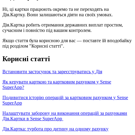
Н
і
,
ц
і
к
а
р
т
к
и
п
р
а
ц
ю
ю
т
ь
о
к
р
е
м
о
т
а
н
е
п
е
р
е
х
о
д
я
т
ь
н
а
Д
і
я
.
К
а
р
т
к
у
.
В
о
н
и
з
а
л
и
ш
а
ю
т
ь
с
я
д
і
я
т
и
н
а
с
в
о
ї
х
у
м
о
в
а
х
.
Д
і
я
.
К
а
р
т
к
а
р
о
б
и
т
ь
о
т
р
и
м
а
н
н
я
д
е
р
ж
а
в
н
и
х
в
и
п
л
а
т
п
р
о
с
т
и
м
,
с
у
ч
а
с
н
и
м
і
п
о
в
н
і
с
т
ю
п
і
д
в
а
ш
и
м
к
о
н
т
р
о
л
е
м
.
Я
к
щ
о
с
т
а
т
т
я
б
у
л
а
к
о
р
и
с
н
о
ю
д
л
я
в
а
с
—
п
о
с
т
а
в
т
е
ї
й
в
п
о
д
о
б
а
й
к
у
п
і
д
р
о
з
д
і
л
о
м
"
К
о
р
и
с
н
і
с
т
а
т
т
і
"
.
К
о
р
и
с
н
і
с
т
а
т
т
і
В
с
т
а
н
о
в
и
т
и
з
а
с
т
о
с
у
н
о
к
т
а
з
а
р
е
є
с
т
р
у
в
а
т
и
с
ь
у
Д
і
я
Я
к
к
е
р
у
в
а
т
и
к
а
р
т
к
о
ю
т
а
к
а
р
т
к
о
в
и
м
р
а
х
у
н
к
о
м
у
Sense
SuperApp
?
П
о
д
и
в
и
т
и
с
я
і
с
т
о
р
і
ю
о
п
е
р
а
ц
і
й
з
а
к
а
р
т
к
о
в
и
м
р
а
х
у
н
к
о
м
у
Sense
SuperApp
Н
а
л
а
ш
т
у
в
а
т
и
з
а
б
о
р
о
н
у
н
а
в
и
к
о
н
а
н
н
я
о
п
е
р
а
ц
і
й
з
а
р
а
х
у
н
к
а
м
и
Д
і
я
.
К
а
р
т
к
и
в
Sense
SuperApp
Д
і
я
.
К
а
р
т
к
а
:
т
у
р
б
о
т
а
п
р
о
д
и
т
и
н
у
н
а
о
д
н
о
м
у
р
а
х
у
н
к
у