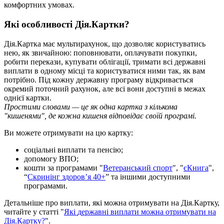
к
о
м
ф
о
р
т
н
и
х
у
м
о
в
а
х
.
Я
к
і
о
с
о
б
л
и
в
о
с
т
і
Д
і
я
.
К
а
р
т
к
и
?
Д
і
я
.
К
а
р
т
к
а
м
а
є
м
у
л
ь
т
и
р
а
х
у
н
о
к
,
щ
о
д
о
з
в
о
л
я
є
к
о
р
и
с
т
у
в
а
т
и
с
ь
н
е
ю
,
я
к
з
в
и
ч
а
й
н
о
ю
:
п
о
п
о
в
н
ю
в
а
т
и
,
о
п
л
а
ч
у
в
а
т
и
п
о
к
у
п
к
и
,
р
о
б
и
т
и
п
е
р
е
к
а
з
и
,
к
у
п
у
в
а
т
и
о
б
л
і
г
а
ц
і
ї
,
т
р
и
м
а
т
и
в
с
і
д
е
р
ж
а
в
н
і
в
и
п
л
а
т
и
в
о
д
н
о
м
у
м
і
с
ц
і
т
а
к
о
р
и
с
т
у
в
а
т
и
с
я
н
и
м
и
т
а
к
,
я
к
в
а
м
п
о
т
р
і
б
н
о
.
П
і
д
к
о
ж
н
у
д
е
р
ж
а
в
н
у
п
р
о
г
р
а
м
у
в
і
д
к
р
и
в
а
є
т
ь
с
я
о
к
р
е
м
и
й
п
о
т
о
ч
н
и
й
р
а
х
у
н
о
к
,
а
л
е
в
с
і
в
о
н
и
д
о
с
т
у
п
н
і
в
м
е
ж
а
х
о
д
н
і
є
ї
к
а
р
т
к
и
.
П
р
о
с
т
и
м
и
с
л
о
в
а
м
и
—
ц
е
я
к
о
д
н
а
к
а
р
т
к
а
з
к
і
л
ь
к
о
м
а
"
к
и
ш
е
н
я
м
и
"
,
д
е
к
о
ж
н
а
к
и
ш
е
н
я
в
і
д
п
о
в
і
д
а
є
с
в
о
ї
й
п
р
о
г
р
а
м
і
.
В
и
м
о
ж
е
т
е
о
т
р
и
м
у
в
а
т
и
н
а
ц
ю
к
а
р
т
к
у
:
с
о
ц
і
а
л
ь
н
і
в
и
п
л
а
т
и
т
а
п
е
н
с
і
ю
;
д
о
п
о
м
о
г
у
В
П
О
;
к
о
ш
т
и
з
а
п
р
о
г
р
а
м
а
м
и
"
В
е
т
е
р
а
н
с
ь
к
и
й
с
п
о
р
т
"
,
"
є
К
н
и
г
а
"
,
“
С
к
р
и
н
і
н
г
з
д
о
р
о
в
ʼ
я
40
+
”
т
а
і
н
ш
и
м
и
д
о
с
т
у
п
н
и
м
и
п
р
о
г
р
а
м
а
м
и
.
Д
е
т
а
л
ь
н
і
ш
е
п
р
о
в
и
п
л
а
т
и
,
я
к
і
м
о
ж
н
а
о
т
р
и
м
у
в
а
т
и
н
а
Д
і
я
.
К
а
р
т
к
у
,
ч
и
т
а
й
т
е
у
с
т
а
т
т
і
"
Я
к
і
д
е
р
ж
а
в
н
і
в
и
п
л
а
т
и
м
о
ж
н
а
о
т
р
и
м
у
в
а
т
и
н
а
Д
і
я
.
К
а
р
т
к
у
?
"
.