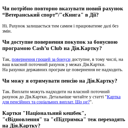
Ч
и
п
о
т
р
і
б
н
о
п
о
в
т
о
р
н
о
в
к
а
з
у
в
а
т
и
н
о
в
и
й
р
а
х
у
н
о
к
“
В
е
т
е
р
а
н
с
ь
к
и
й
с
п
о
р
т
”
/
"
є
К
н
и
г
а
"
в
Д
і
ї
?
Н
і
.
Р
а
х
у
н
о
к
з
а
л
и
ш
а
є
т
ь
с
я
т
и
м
с
а
м
и
м
і
п
р
а
ц
ю
в
а
т
и
м
е
д
а
л
і
б
е
з
з
м
і
н
.
Ч
и
д
о
с
т
у
п
н
е
п
о
в
е
р
н
е
н
н
я
п
о
к
у
п
о
к
з
а
б
о
н
у
с
н
о
ю
п
р
о
г
р
а
м
о
ю
Cash
’
u
Club
н
а
Д
і
я
.
К
а
р
т
к
у
?
Т
а
к
,
п
о
в
е
р
н
е
н
н
я
г
р
о
ш
е
й
з
а
б
о
н
у
с
и
д
о
с
т
у
п
н
е
,
в
т
о
м
у
ч
и
с
л
і
,
н
а
в
а
ш
в
л
а
с
н
и
й
п
о
т
о
ч
н
и
й
р
а
х
у
н
о
к
у
м
е
ж
а
х
Д
і
я
.
К
а
р
т
к
и
.
Н
а
р
а
х
у
н
к
и
д
е
р
ж
а
в
н
и
х
п
р
о
г
р
а
м
ц
е
п
о
в
е
р
н
е
н
н
я
н
е
н
а
д
х
о
д
и
т
ь
.
Ч
и
м
о
ж
у
я
о
т
р
и
м
у
в
а
т
и
п
е
н
с
і
ю
н
а
Д
і
я
.
К
а
р
т
к
у
?
Т
а
к
.
В
и
п
л
а
т
и
м
о
ж
у
т
ь
н
а
д
х
о
д
и
т
и
н
а
в
л
а
с
н
и
й
п
о
т
о
ч
н
и
й
р
а
х
у
н
о
к
д
о
Д
і
я
.
К
а
р
т
к
и
.
Д
е
т
а
л
ь
н
і
ш
е
ч
и
т
а
й
т
е
у
с
т
а
т
т
і
"
К
а
р
т
к
а
д
л
я
п
е
н
с
і
й
н
и
х
т
а
с
о
ц
і
а
л
ь
н
и
х
в
и
п
л
а
т
.
Щ
о
ц
е
?
"
.
К
а
р
т
к
и
"
Н
а
ц
і
о
н
а
л
ь
н
и
й
к
е
ш
б
е
к
"
,
"
є
В
і
д
н
о
в
л
е
н
н
я
"
т
а
"
є
П
і
д
т
р
и
м
к
а
"
т
е
ж
п
е
р
е
х
о
д
я
т
ь
н
а
Д
і
я
.
К
а
р
т
к
у
?