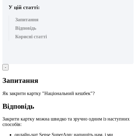
У цій статті:
Запитання
Відповідь
Корисні статті
-
З
а
п
и
т
а
н
н
я
Я
к
з
а
к
р
и
т
и
к
а
р
т
к
у
"
Н
а
ц
і
о
н
а
л
ь
н
и
й
к
е
ш
б
е
к
"
?
В
і
д
п
о
в
і
д
ь
З
а
к
р
и
т
и
к
а
р
т
к
у
м
о
ж
н
а
ш
в
и
д
к
о
т
а
з
р
у
ч
н
о
о
д
н
и
м
і
з
н
а
с
т
у
п
н
и
х
с
п
о
с
о
б
і
в
:
о
н
л
а
й
н
-
ч
а
т
Sense
SuperApp
:
н
а
п
и
ш
і
т
ь
н
а
м
,
і
м
и