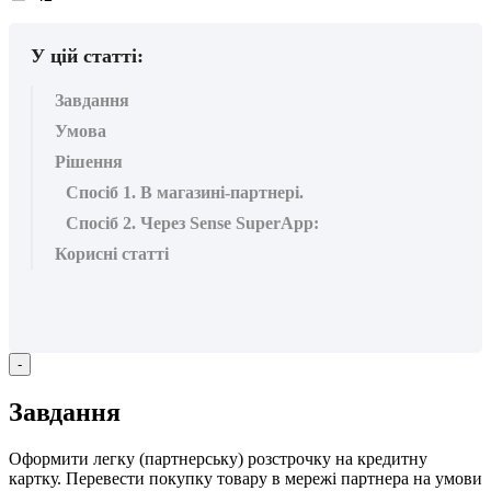
вподобайок:
У цій статті:
Завдання
Умова
Рішення
Спосіб 1. В магазині-партнері.
Спосіб 2. Через Sense SuperApp:
Корисні статті
-
З
а
в
д
а
н
н
я
О
ф
о
р
м
и
т
и
л
е
г
к
у
(
п
а
р
т
н
е
р
с
ь
к
у
)
р
о
з
с
т
р
о
ч
к
у
н
а
к
р
е
д
и
т
н
у
к
а
р
т
к
у
.
П
е
р
е
в
е
с
т
и
п
о
к
у
п
к
у
т
о
в
а
р
у
в
м
е
р
е
ж
і
п
а
р
т
н
е
р
а
н
а
у
м
о
в
и