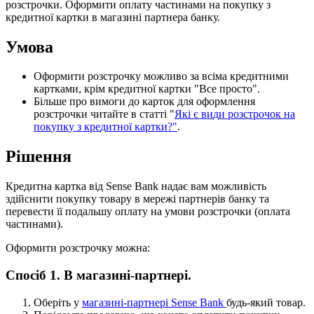
р
о
з
с
т
р
о
ч
к
и
.
О
ф
о
р
м
и
т
и
о
п
л
а
т
у
ч
а
с
т
и
н
а
м
и
н
а
п
о
к
у
п
к
у
з
к
р
е
д
и
т
н
о
ї
к
а
р
т
к
и
в
м
а
г
а
з
и
н
і
п
а
р
т
н
е
р
а
б
а
н
к
у
.
У
м
о
в
а
О
ф
о
р
м
и
т
и
р
о
з
с
т
р
о
ч
к
у
м
о
ж
л
и
в
о
з
а
в
с
і
м
а
к
р
е
д
и
т
н
и
м
и
к
а
р
т
к
а
м
и
,
к
р
і
м
к
р
е
д
и
т
н
о
ї
к
а
р
т
к
и
"
В
с
е
п
р
о
с
т
о
"
.
Б
і
л
ь
ш
е
п
р
о
в
и
м
о
г
и
д
о
к
а
р
т
о
к
д
л
я
о
ф
о
р
м
л
е
н
н
я
р
о
з
с
т
р
о
ч
к
и
ч
и
т
а
й
т
е
в
с
т
а
т
т
і
"
Я
к
і
є
в
и
д
и
р
о
з
с
т
р
о
ч
о
к
н
а
п
о
к
у
п
к
у
з
к
р
е
д
и
т
н
о
ї
к
а
р
т
к
и
?
"
.
Р
і
ш
е
н
н
я
К
р
е
д
и
т
н
а
к
а
р
т
к
а
в
і
д
Sense
Bank
н
а
д
а
є
в
а
м
м
о
ж
л
и
в
і
с
т
ь
з
д
і
й
с
н
и
т
и
п
о
к
у
п
к
у
т
о
в
а
р
у
в
м
е
р
е
ж
і
п
а
р
т
н
е
р
і
в
б
а
н
к
у
т
а
п
е
р
е
в
е
с
т
и
ї
ї
п
о
д
а
л
ь
ш
у
о
п
л
а
т
у
н
а
у
м
о
в
и
р
о
з
с
т
р
о
ч
к
и
(
о
п
л
а
т
а
ч
а
с
т
и
н
а
м
и
)
.
О
ф
о
р
м
и
т
и
р
о
з
с
т
р
о
ч
к
у
м
о
ж
н
а
:
С
п
о
с
і
б
1
.
В
м
а
г
а
з
и
н
і
-
п
а
р
т
н
е
р
і
.
О
б
е
р
і
т
ь
у
м
а
г
а
з
и
н
і
-
п
а
р
т
н
е
р
і
Sense
Bank
б
у
д
ь
-
я
к
и
й
т
о
в
а
р
.