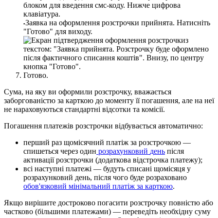
З
а
я
в
к
а
н
а
о
ф
о
р
м
л
е
н
н
я
р
о
з
с
т
р
о
ч
к
и
п
р
и
й
н
я
т
а
.
Н
а
т
и
с
н
і
т
ь
▪
"
Г
о
т
о
в
о
"
д
л
я
в
и
х
о
д
у
.
Г
о
т
о
в
о
.
С
у
м
а
,
н
а
я
к
у
в
и
о
ф
о
р
м
и
л
и
р
о
з
с
т
р
о
ч
к
у
,
в
в
а
ж
а
є
т
ь
с
я
з
а
б
о
р
г
о
в
а
н
і
с
т
ю
з
а
к
а
р
т
к
о
ю
д
о
м
о
м
е
н
т
у
ї
ї
п
о
г
а
ш
е
н
н
я
,
а
л
е
н
а
н
е
ї
н
е
н
а
р
а
х
о
в
у
ю
т
ь
с
я
с
т
а
н
д
а
р
т
н
і
в
і
д
с
о
т
к
и
т
а
к
о
м
і
с
і
ї
.
П
о
г
а
ш
е
н
н
я
п
л
а
т
е
ж
і
в
р
о
з
с
т
р
о
ч
к
и
в
і
д
б
у
в
а
є
т
ь
с
я
а
в
т
о
м
а
т
и
ч
н
о
:
п
е
р
ш
и
й
р
а
з
щ
о
м
і
с
я
ч
н
и
й
п
л
а
т
і
ж
з
а
р
о
з
с
т
р
о
ч
к
о
ю
—
с
п
и
ш
е
т
ь
с
я
ч
е
р
е
з
о
д
и
н
р
о
з
р
а
х
у
н
к
о
в
и
й
д
е
н
ь
п
і
с
л
я
а
к
т
и
в
а
ц
і
ї
р
о
з
с
т
р
о
ч
к
и
(
д
о
д
а
т
к
о
в
а
в
і
д
с
т
р
о
ч
к
а
п
л
а
т
е
ж
у
)
;
в
с
і
н
а
с
т
у
п
н
і
п
л
а
т
е
ж
і
—
б
у
д
у
т
ь
с
п
и
с
а
н
і
щ
о
м
і
с
я
ц
я
у
р
о
з
р
а
х
у
н
к
о
в
и
й
д
е
н
ь
,
п
і
с
л
я
ч
о
г
о
б
у
д
е
р
о
з
р
а
х
о
в
а
н
о
о
б
о
в
'
я
з
к
о
в
и
й
м
і
н
і
м
а
л
ь
н
и
й
п
л
а
т
і
ж
з
а
к
а
р
т
к
о
ю
.
Я
к
щ
о
в
и
р
і
ш
и
т
е
д
о
с
т
р
о
к
о
в
о
п
о
г
а
с
и
т
и
р
о
з
с
т
р
о
ч
к
у
п
о
в
н
і
с
т
ю
а
б
о
ч
а
с
т
к
о
в
о
(
б
і
л
ь
ш
и
м
и
п
л
а
т
е
ж
а
м
и
)
—
п
е
р
е
в
е
д
і
т
ь
н
е
о
б
х
і
д
н
у
с
у
м
у