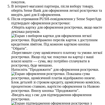
В
і
н
т
е
р
н
е
т
-
м
а
г
а
з
и
н
і
п
а
р
т
н
е
р
а
,
п
і
с
л
я
в
и
б
о
р
у
т
о
в
а
р
у
,
о
б
е
р
і
т
ь
Sense
Bank
д
л
я
о
ф
о
р
м
л
е
н
н
я
л
е
г
к
о
ї
р
о
з
с
т
р
о
ч
к
и
т
а
в
в
е
д
і
т
ь
д
а
н
і
д
л
я
ї
ї
о
ф
о
р
м
л
е
н
н
я
.
П
і
с
л
я
о
т
р
и
м
а
н
н
я
PUSH
-
п
о
в
і
д
о
м
л
е
н
н
я
у
Sense
SuperApp
п
і
д
т
в
е
р
д
ь
т
е
о
ф
о
р
м
л
е
н
н
я
р
о
з
с
т
р
о
ч
к
и
:
О
б
е
р
і
т
ь
к
а
р
т
к
у
д
л
я
о
ф
о
р
м
л
е
н
н
я
р
о
з
с
т
р
о
ч
к
и
,
я
к
щ
о
м
а
є
т
е
▪
д
е
к
і
л
ь
к
а
р
а
х
у
н
к
і
в
.
П
е
р
е
г
л
я
н
ь
т
е
с
у
м
у
щ
о
м
і
с
я
ч
н
о
г
о
п
л
а
т
е
ж
у
т
а
у
м
о
в
и
л
е
г
к
о
ї
▪
р
о
з
с
т
р
о
ч
к
и
.
Я
к
щ
о
п
і
д
ч
а
с
п
о
к
у
п
к
и
н
а
к
а
р
т
ц
і
є
в
а
ш
і
в
л
а
с
н
і
к
о
ш
т
и
—
с
у
м
а
,
я
к
у
п
о
т
р
і
б
н
о
с
п
л
а
ч
у
в
а
т
и
в
р
о
з
с
т
р
о
ч
к
у
,
б
у
д
е
м
е
н
ш
о
ю
.
Н
а
т
и
с
н
і
т
ь
"
П
р
о
д
о
в
ж
и
т
и
"
д
л
я
о
ф
о
р
м
л
е
н
н
я
р
о
з
с
т
р
о
ч
к
и
.
В
в
е
д
і
т
ь
к
о
д
з
с
м
с
д
л
я
п
і
д
т
в
е
р
д
ж
е
н
н
я
о
ф
о
р
м
л
е
н
н
я
▪
р
о
з
с
т
р
о
ч
к
и
.