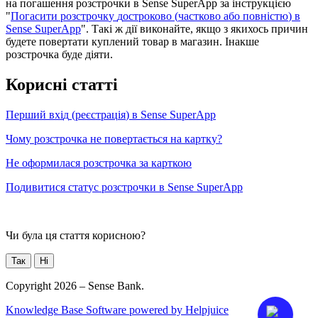
н
а
п
о
г
а
ш
е
н
н
я
р
о
з
с
т
р
о
ч
к
и
в
Sense
SuperApp
з
а
і
н
с
т
р
у
к
ц
і
є
ю
"
П
о
г
а
с
и
т
и
р
о
з
с
т
р
о
ч
к
у
д
о
с
т
р
о
к
о
в
о
(
ч
а
с
т
к
о
в
о
а
б
о
п
о
в
н
і
с
т
ю
)
в
Sense
SuperApp
"
.
Т
а
к
і
ж
д
і
ї
в
и
к
о
н
а
й
т
е
,
я
к
щ
о
з
я
к
и
х
о
с
ь
п
р
и
ч
и
н
б
у
д
е
т
е
п
о
в
е
р
т
а
т
и
к
у
п
л
е
н
и
й
т
о
в
а
р
в
м
а
г
а
з
и
н
.
І
н
а
к
ш
е
р
о
з
с
т
р
о
ч
к
а
б
у
д
е
д
і
я
т
и
.
К
о
р
и
с
н
і
с
т
а
т
т
і
П
е
р
ш
и
й
в
х
і
д
(
р
е
є
с
т
р
а
ц
і
я
)
в
Sense
SuperApp
Ч
о
м
у
р
о
з
с
т
р
о
ч
к
а
н
е
п
о
в
е
р
т
а
є
т
ь
с
я
н
а
к
а
р
т
к
у
?
Н
е
о
ф
о
р
м
и
л
а
с
я
р
о
з
с
т
р
о
ч
к
а
з
а
к
а
р
т
к
о
ю
П
о
д
и
в
и
т
и
с
я
с
т
а
т
у
с
р
о
з
с
т
р
о
ч
к
и
в
Sense
SuperApp
Чи була ця стаття корисною?
Так
Ні
Copyright 2026 – Sense Bank.
Knowledge Base Software powered by Helpjuice