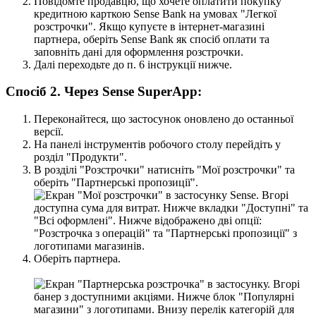
П
о
в
і
д
о
м
т
е
п
р
о
д
а
в
ц
ю
,
щ
о
х
о
ч
е
т
е
о
п
л
а
т
и
т
и
п
о
к
у
п
к
у
к
р
е
д
и
т
н
о
ю
к
а
р
т
к
о
ю
Sense
Bank
н
а
у
м
о
в
а
х
"
Л
е
г
к
о
ї
р
о
з
с
т
р
о
ч
к
и
"
.
Я
к
щ
о
к
у
п
у
є
т
е
в
і
н
т
е
р
н
е
т
-
м
а
г
а
з
и
н
і
п
а
р
т
н
е
р
а
,
о
б
е
р
і
т
ь
Sense
Bank
я
к
с
п
о
с
і
б
о
п
л
а
т
и
т
а
з
а
п
о
в
н
і
т
ь
д
а
н
і
д
л
я
о
ф
о
р
м
л
е
н
н
я
р
о
з
с
т
р
о
ч
к
и
.
Д
а
л
і
п
е
р
е
х
о
д
ь
т
е
д
о
п
.
6
і
н
с
т
р
у
к
ц
і
ї
н
и
ж
ч
е
.
С
п
о
с
і
б
2
.
Ч
е
р
е
з
Sense
SuperApp
:
П
е
р
е
к
о
н
а
й
т
е
с
я
,
щ
о
з
а
с
т
о
с
у
н
о
к
о
н
о
в
л
е
н
о
д
о
о
с
т
а
н
н
ь
о
ї
в
е
р
с
і
ї
.
Н
а
п
а
н
е
л
і
і
н
с
т
р
у
м
е
н
т
і
в
р
о
б
о
ч
о
г
о
с
т
о
л
у
п
е
р
е
й
д
і
т
ь
у
р
о
з
д
і
л
"
П
р
о
д
у
к
т
и
"
.
В
р
о
з
д
і
л
і
"
Р
о
з
с
т
р
о
ч
к
и
"
н
а
т
и
с
н
і
т
ь
"
М
о
ї
р
о
з
с
т
р
о
ч
к
и
"
т
а
о
б
е
р
і
т
ь
"
П
а
р
т
н
е
р
с
ь
к
і
п
р
о
п
о
з
и
ц
і
ї
"
.
О
б
е
р
і
т
ь
п
а
р
т
н
е
р
а
.