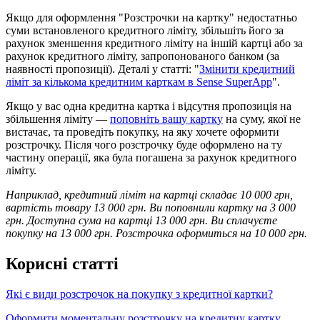
Я
к
щ
о
д
л
я
о
ф
о
р
м
л
е
н
н
я
"
Р
о
з
с
т
р
о
ч
к
и
н
а
к
а
р
т
к
у
"
н
е
д
о
с
т
а
т
н
ь
о
с
у
м
и
в
с
т
а
н
о
в
л
е
н
о
г
о
к
р
е
д
и
т
н
о
г
о
л
і
м
і
т
у
,
з
б
і
л
ь
ш
і
т
ь
й
о
г
о
з
а
р
а
х
у
н
о
к
з
м
е
н
ш
е
н
н
я
к
р
е
д
и
т
н
о
г
о
л
і
м
і
т
у
н
а
і
н
ш
і
й
к
а
р
т
ц
і
а
б
о
з
а
р
а
х
у
н
о
к
к
р
е
д
и
т
н
о
г
о
л
і
м
і
т
у
,
з
а
п
р
о
п
о
н
о
в
а
н
о
г
о
б
а
н
к
о
м
(
з
а
н
а
я
в
н
о
с
т
і
п
р
о
п
о
з
и
ц
і
ї
)
.
Д
е
т
а
л
і
у
с
т
а
т
т
і
:
"
З
м
і
н
и
т
и
к
р
е
д
и
т
н
и
й
л
і
м
і
т
з
а
к
і
л
ь
к
о
м
а
к
р
е
д
и
т
н
и
м
к
а
р
т
к
а
м
в
Sense
SuperApp
"
.
Я
к
щ
о
у
в
а
с
о
д
н
а
к
р
е
д
и
т
н
а
к
а
р
т
к
а
і
в
і
д
с
у
т
н
я
п
р
о
п
о
з
и
ц
і
я
н
а
з
б
і
л
ь
ш
е
н
н
я
л
і
м
і
т
у
—
п
о
п
о
в
н
і
т
ь
в
а
ш
у
к
а
р
т
к
у
н
а
с
у
м
у
,
я
к
о
ї
н
е
в
и
с
т
а
ч
а
є
,
т
а
п
р
о
в
е
д
і
т
ь
п
о
к
у
п
к
у
,
н
а
я
к
у
х
о
ч
е
т
е
о
ф
о
р
м
и
т
и
р
о
з
с
т
р
о
ч
к
у
.
П
і
с
л
я
ч
о
г
о
р
о
з
с
т
р
о
ч
к
у
б
у
д
е
о
ф
о
р
м
л
е
н
о
н
а
т
у
ч
а
с
т
и
н
у
о
п
е
р
а
ц
і
ї
,
я
к
а
б
у
л
а
п
о
г
а
ш
е
н
а
з
а
р
а
х
у
н
о
к
к
р
е
д
и
т
н
о
г
о
л
і
м
і
т
у
.
Н
а
п
р
и
к
л
а
д
,
к
р
е
д
и
т
н
и
й
л
і
м
і
т
н
а
к
а
р
т
ц
і
с
к
л
а
д
а
є
10
000
г
р
н
,
в
а
р
т
і
с
т
ь
т
о
в
а
р
у
13
000
г
р
н
.
В
и
п
о
п
о
в
н
и
л
и
к
а
р
т
к
у
н
а
3
000
г
р
н
.
Д
о
с
т
у
п
н
а
с
у
м
а
н
а
к
а
р
т
ц
і
13
000
г
р
н
.
В
и
с
п
л
а
ч
у
є
т
е
п
о
к
у
п
к
у
н
а
13
000
г
р
н
.
Р
о
з
с
т
р
о
ч
к
а
о
ф
о
р
м
и
т
ь
с
я
н
а
10
000
г
р
н
.
К
о
р
и
с
н
і
с
т
а
т
т
і
Я
к
і
є
в
и
д
и
р
о
з
с
т
р
о
ч
о
к
н
а
п
о
к
у
п
к
у
з
к
р
е
д
и
т
н
о
ї
к
а
р
т
к
и
?
О
ф
о
р
м
и
т
и
м
о
м
е
н
т
а
л
ь
н
у
р
о
з
с
т
р
о
ч
к
у
н
а
к
р
е
д
и
т
н
у
к
а
р
т
к
у