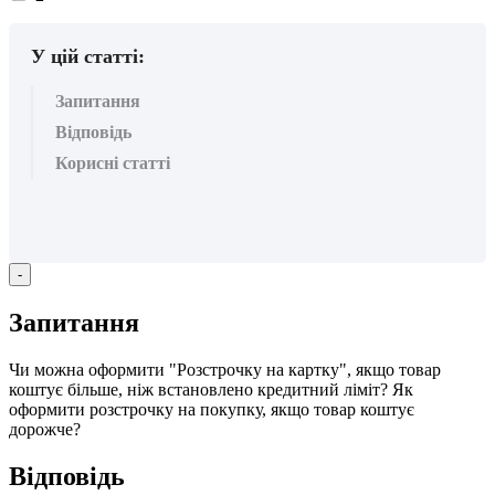
вподобайок:
У цій статті:
Запитання
Відповідь
Корисні статті
-
З
а
п
и
т
а
н
н
я
Ч
и
м
о
ж
н
а
о
ф
о
р
м
и
т
и
"
Р
о
з
с
т
р
о
ч
к
у
н
а
к
а
р
т
к
у
"
,
я
к
щ
о
т
о
в
а
р
к
о
ш
т
у
є
б
і
л
ь
ш
е
,
н
і
ж
в
с
т
а
н
о
в
л
е
н
о
к
р
е
д
и
т
н
и
й
л
і
м
і
т
?
Я
к
о
ф
о
р
м
и
т
и
р
о
з
с
т
р
о
ч
к
у
н
а
п
о
к
у
п
к
у
,
я
к
щ
о
т
о
в
а
р
к
о
ш
т
у
є
д
о
р
о
ж
ч
е
?
В
і
д
п
о
в
і
д
ь