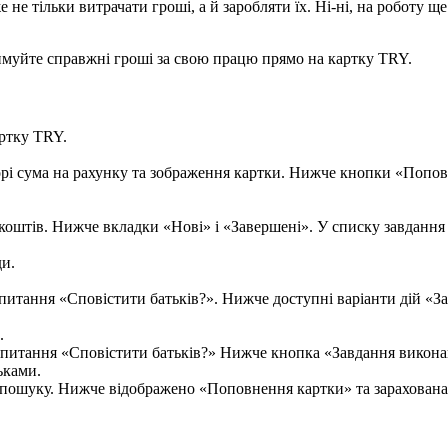
ж
е
н
е
т
і
л
ь
к
и
в
и
т
р
а
ч
а
т
и
г
р
о
ш
і
,
а
й
з
а
р
о
б
л
я
т
и
ї
х
.
Н
і
-
н
і
,
н
а
р
о
б
о
т
у
щ
е
и
м
у
й
т
е
с
п
р
а
в
ж
н
і
г
р
о
ш
і
з
а
с
в
о
ю
п
р
а
ц
ю
п
р
я
м
о
н
а
к
а
р
т
к
у
TRY
.
р
т
к
у
TRY
.
д
и
.
.
ь
к
а
м
и
.