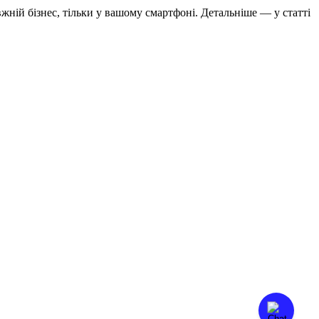
в
ж
н
і
й
б
і
з
н
е
с
,
т
і
л
ь
к
и
у
в
а
ш
о
м
у
с
м
а
р
т
ф
о
н
і
.
Д
е
т
а
л
ь
н
і
ш
е
—
у
с
т
а
т
т
і