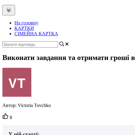
На головну
КАРТКИ
СІМЕЙНА КАРТКА
Виконати завдання та отримати гроші ві
Автор:
Victoria Tovchko
Кількість
8
вподобайок:
У цій статті: