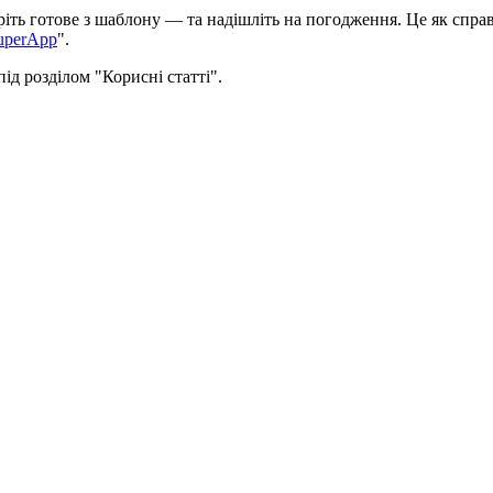
р
і
т
ь
г
о
т
о
в
е
з
ш
а
б
л
о
н
у
—
т
а
н
а
д
і
ш
л
і
т
ь
н
а
п
о
г
о
д
ж
е
н
н
я
.
Ц
е
я
к
с
п
р
а
uperApp
"
.
п
і
д
р
о
з
д
і
л
о
м
"
К
о
р
и
с
н
і
с
т
а
т
т
і
"
.