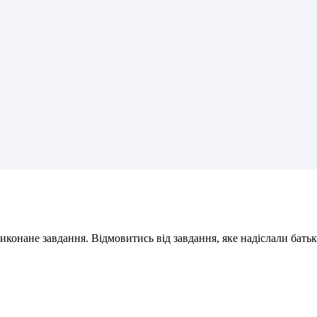
и
к
о
н
а
н
е
з
а
в
д
а
н
н
я
.
В
і
д
м
о
в
и
т
и
с
ь
в
і
д
з
а
в
д
а
н
н
я
,
я
к
е
н
а
д
і
с
л
а
л
и
б
а
т
ь
к