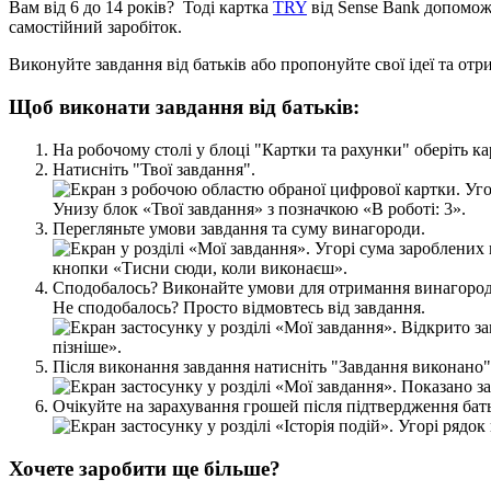
В
а
м
в
і
д
6
д
о
14
р
о
к
і
в
?
Т
о
д
і
к
а
р
т
к
а
TRY
в
і
д
Sense
Bank
д
о
п
о
м
о
с
а
м
о
с
т
і
й
н
и
й
з
а
р
о
б
і
т
о
к
.
В
и
к
о
н
у
й
т
е
з
а
в
д
а
н
н
я
в
і
д
б
а
т
ь
к
і
в
а
б
о
п
р
о
п
о
н
у
й
т
е
с
в
о
ї
і
д
е
ї
т
а
о
т
р
Щ
о
б
в
и
к
о
н
а
т
и
з
а
в
д
а
н
н
я
в
і
д
б
а
т
ь
к
і
в
:
Н
а
р
о
б
о
ч
о
м
у
с
т
о
л
і
у
б
л
о
ц
і
"
К
а
р
т
к
и
т
а
р
а
х
у
н
к
и
"
о
б
е
р
і
т
ь
к
а
Н
а
т
и
с
н
і
т
ь
"
Т
в
о
ї
з
а
в
д
а
н
н
я
"
.
П
е
р
е
г
л
я
н
ь
т
е
у
м
о
в
и
з
а
в
д
а
н
н
я
т
а
с
у
м
у
в
и
н
а
г
о
р
о
д
и
.
С
п
о
д
о
б
а
л
о
с
ь
?
В
и
к
о
н
а
й
т
е
у
м
о
в
и
д
л
я
о
т
р
и
м
а
н
н
я
в
и
н
а
г
о
р
о
Н
е
с
п
о
д
о
б
а
л
о
с
ь
?
П
р
о
с
т
о
в
і
д
м
о
в
т
е
с
ь
в
і
д
з
а
в
д
а
н
н
я
.
П
і
с
л
я
в
и
к
о
н
а
н
н
я
з
а
в
д
а
н
н
я
н
а
т
и
с
н
і
т
ь
"
З
а
в
д
а
н
н
я
в
и
к
о
н
а
н
о
"
О
ч
і
к
у
й
т
е
н
а
з
а
р
а
х
у
в
а
н
н
я
г
р
о
ш
е
й
п
і
с
л
я
п
і
д
т
в
е
р
д
ж
е
н
н
я
б
а
т
Х
о
ч
е
т
е
з
а
р
о
б
и
т
и
щ
е
б
і
л
ь
ш
е
?