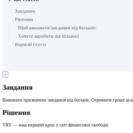
Завдання
Рішення
Щоб виконати завдання від батьків:
Хочете заробити ще більше?
Корисні статті
-
З
а
в
д
а
н
н
я
В
и
к
о
н
а
т
и
п
р
и
з
н
а
ч
е
н
е
з
а
в
д
а
н
н
я
в
і
д
б
а
т
ь
к
і
в
.
О
т
р
и
м
а
т
и
г
р
о
ш
і
з
а
в
Р
і
ш
е
н
н
я
TRY
—
в
а
ш
п
е
р
ш
и
й
к
р
о
к
у
с
в
і
т
ф
і
н
а
н
с
о
в
о
ї
с
в
о
б
о
д
и
.