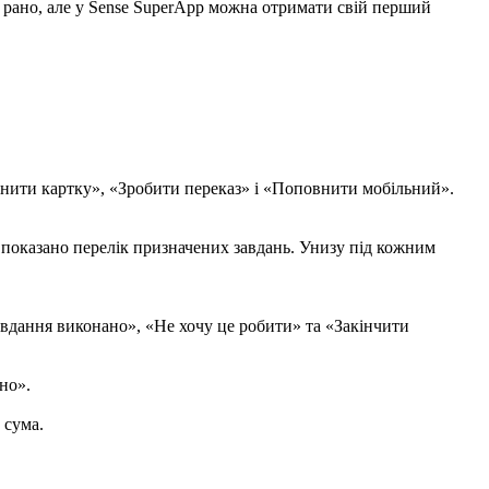
р
а
н
о
,
а
л
е
у
Sense
SuperApp
м
о
ж
н
а
о
т
р
и
м
а
т
и
с
в
і
й
п
е
р
ш
и
й