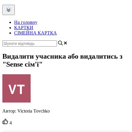
На головну
КАРТКИ
СІМЕЙНА КАРТКА
Видалити учасника або видалитись з
"Sense сім'ї"
Автор:
Victoria Tovchko
Кількість
4
вподобайок: