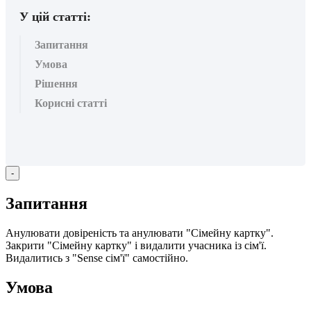
У цій статті:
Запитання
Умова
Рішення
Корисні статті
-
З
а
п
и
т
а
н
н
я
А
н
у
л
ю
в
а
т
и
д
о
в
і
р
е
н
і
с
т
ь
т
а
а
н
у
л
ю
в
а
т
и
"
С
і
м
е
й
н
у
к
а
р
т
к
у
"
.
З
а
к
р
и
т
и
"
С
і
м
е
й
н
у
к
а
р
т
к
у
"
і
в
и
д
а
л
и
т
и
у
ч
а
с
н
и
к
а
і
з
с
і
м
'
ї
.
В
и
д
а
л
и
т
и
с
ь
з
"
Sense
с
і
м
'
ї
"
с
а
м
о
с
т
і
й
н
о
.
У
м
о
в
а