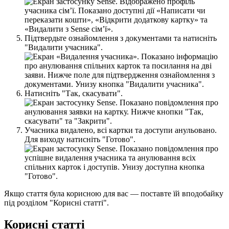
П
і
д
т
в
е
р
д
ь
т
е
о
з
н
а
й
о
м
л
е
н
н
я
з
д
о
к
у
м
е
н
т
а
м
и
т
а
н
а
т
и
с
н
і
т
ь
"
В
и
д
а
л
и
т
и
у
ч
а
с
н
и
к
а
"
.
Н
а
т
и
с
н
і
т
ь
"
Т
а
к
,
с
к
а
с
у
в
а
т
и
"
.
У
ч
а
с
н
и
к
а
в
и
д
а
л
е
н
о
,
в
с
і
к
а
р
т
к
и
т
а
д
о
с
т
у
п
и
а
н
у
л
ь
о
в
а
н
о
.
Д
л
я
в
и
х
о
д
у
н
а
т
и
с
н
і
т
ь
"
Г
о
т
о
в
о
"
.
Я
к
щ
о
с
т
а
т
т
я
б
у
л
а
к
о
р
и
с
н
о
ю
д
л
я
в
а
с
—
п
о
с
т
а
в
т
е
ї
й
в
п
о
д
о
б
а
й
к
у
п
і
д
р
о
з
д
і
л
о
м
"
К
о
р
и
с
н
і
с
т
а
т
т
і
"
.
К
о
р
и
с
н
і
с
т
а
т
т
і