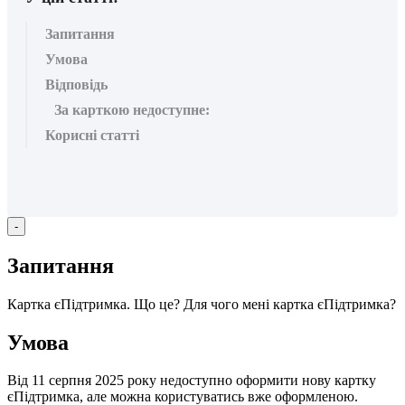
Запитання
Умова
Відповідь
За карткою недоступне:
Корисні статті
-
З
а
п
и
т
а
н
н
я
К
а
р
т
к
а
є
П
і
д
т
р
и
м
к
а
.
Щ
о
ц
е
?
Д
л
я
ч
о
г
о
м
е
н
і
к
а
р
т
к
а
є
П
і
д
т
р
и
м
к
а
?
У
м
о
в
а
В
і
д
11
с
е
р
п
н
я
2025
р
о
к
у
н
е
д
о
с
т
у
п
н
о
о
ф
о
р
м
и
т
и
н
о
в
у
к
а
р
т
к
у
є
П
і
д
т
р
и
м
к
а
,
а
л
е
м
о
ж
н
а
к
о
р
и
с
т
у
в
а
т
и
с
ь
в
ж
е
о
ф
о
р
м
л
е
н
о
ю
.