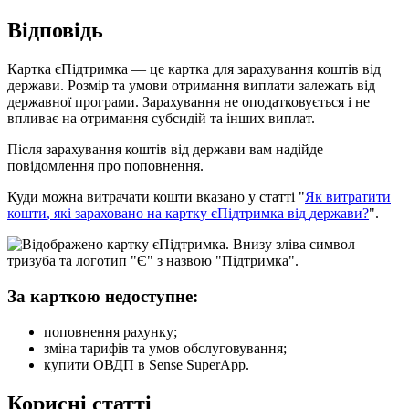
В
і
д
п
о
в
і
д
ь
К
а
р
т
к
а
є
П
і
д
т
р
и
м
к
а
—
ц
е
к
а
р
т
к
а
д
л
я
з
а
р
а
х
у
в
а
н
н
я
к
о
ш
т
і
в
в
і
д
д
е
р
ж
а
в
и
.
Р
о
з
м
і
р
т
а
у
м
о
в
и
о
т
р
и
м
а
н
н
я
в
и
п
л
а
т
и
з
а
л
е
ж
а
т
ь
в
і
д
д
е
р
ж
а
в
н
о
ї
п
р
о
г
р
а
м
и
.
З
а
р
а
х
у
в
а
н
н
я
н
е
о
п
о
д
а
т
к
о
в
у
є
т
ь
с
я
і
н
е
в
п
л
и
в
а
є
н
а
о
т
р
и
м
а
н
н
я
с
у
б
с
и
д
і
й
т
а
і
н
ш
и
х
в
и
п
л
а
т
.
П
і
с
л
я
з
а
р
а
х
у
в
а
н
н
я
к
о
ш
т
і
в
в
і
д
д
е
р
ж
а
в
и
в
а
м
н
а
д
і
й
д
е
п
о
в
і
д
о
м
л
е
н
н
я
п
р
о
п
о
п
о
в
н
е
н
н
я
.
К
у
д
и
м
о
ж
н
а
в
и
т
р
а
ч
а
т
и
к
о
ш
т
и
в
к
а
з
а
н
о
у
с
т
а
т
т
і
"
Я
к
в
и
т
р
а
т
и
т
и
к
о
ш
т
и
,
я
к
і
з
а
р
а
х
о
в
а
н
о
н
а
к
а
р
т
к
у
є
П
і
д
т
р
и
м
к
а
в
і
д
д
е
р
ж
а
в
и
?
"
.
З
а
к
а
р
т
к
о
ю
н
е
д
о
с
т
у
п
н
е
:
п
о
п
о
в
н
е
н
н
я
р
а
х
у
н
к
у
;
з
м
і
н
а
т
а
р
и
ф
і
в
т
а
у
м
о
в
о
б
с
л
у
г
о
в
у
в
а
н
н
я
;
к
у
п
и
т
и
О
В
Д
П
в
Sense
SuperApp
.
К
о
р
и
с
н
і
с
т
а
т
т
і