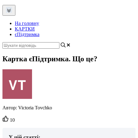
На головну
КАРТКИ
єПідтримка
Картка єПідтримка. Що це?
Автор:
Victoria Tovchko
Кількість
10
вподобайок:
У цій статті: