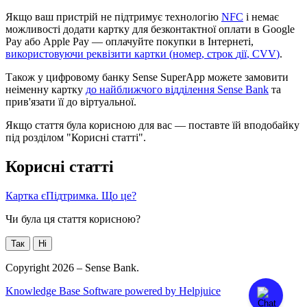
Я
к
щ
о
в
а
ш
п
р
и
с
т
р
і
й
н
е
п
і
д
т
р
и
м
у
є
т
е
х
н
о
л
о
г
і
ю
NFC
і
н
е
м
а
є
м
о
ж
л
и
в
о
с
т
і
д
о
д
а
т
и
к
а
р
т
к
у
д
л
я
б
е
з
к
о
н
т
а
к
т
н
о
ї
о
п
л
а
т
и
в
Google
Pay
а
б
о
Apple
Pay
—
о
п
л
а
ч
у
й
т
е
п
о
к
у
п
к
и
в
І
н
т
е
р
н
е
т
і
,
в
и
к
о
р
и
с
т
о
в
у
ю
ч
и
р
е
к
в
і
з
и
т
и
к
а
р
т
к
и
(
н
о
м
е
р
,
с
т
р
о
к
д
і
ї
,
CVV
)
.
Т
а
к
о
ж
у
ц
и
ф
р
о
в
о
м
у
б
а
н
к
у
Sense
SuperApp
м
о
ж
е
т
е
з
а
м
о
в
и
т
и
н
е
і
м
е
н
н
у
к
а
р
т
к
у
д
о
н
а
й
б
л
и
ж
ч
о
г
о
в
і
д
д
і
л
е
н
н
я
Sense
Bank
т
а
п
р
и
в
'
я
з
а
т
и
ї
ї
д
о
в
і
р
т
у
а
л
ь
н
о
ї
.
Я
к
щ
о
с
т
а
т
т
я
б
у
л
а
к
о
р
и
с
н
о
ю
д
л
я
в
а
с
—
п
о
с
т
а
в
т
е
ї
й
в
п
о
д
о
б
а
й
к
у
п
і
д
р
о
з
д
і
л
о
м
"
К
о
р
и
с
н
і
с
т
а
т
т
і
"
.
К
о
р
и
с
н
і
с
т
а
т
т
і
К
а
р
т
к
а
є
П
і
д
т
р
и
м
к
а
.
Щ
о
ц
е
?
Чи була ця стаття корисною?
Так
Ні
Copyright 2026 – Sense Bank.
Knowledge Base Software powered by Helpjuice