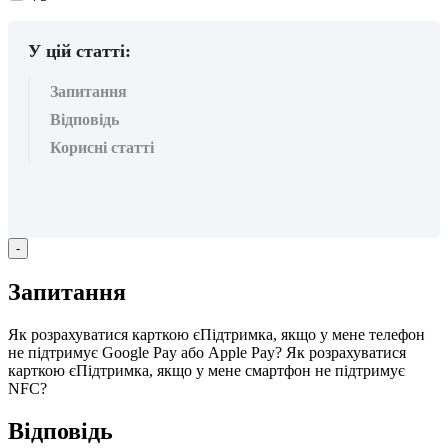
вподобайок:
У цій статті:
Запитання
Відповідь
Корисні статті
-
З
а
п
и
т
а
н
н
я
Я
к
р
о
з
р
а
х
у
в
а
т
и
с
я
к
а
р
т
к
о
ю
є
П
і
д
т
р
и
м
к
а
,
я
к
щ
о
у
м
е
н
е
т
е
л
е
ф
о
н
н
е
п
і
д
т
р
и
м
у
є
Google
Pay
а
б
о
Apple
Pay
?
Я
к
р
о
з
р
а
х
у
в
а
т
и
с
я
к
а
р
т
к
о
ю
є
П
і
д
т
р
и
м
к
а
,
я
к
щ
о
у
м
е
н
е
с
м
а
р
т
ф
о
н
н
е
п
і
д
т
р
и
м
у
є
NFC
?
В
і
д
п
о
в
і
д
ь