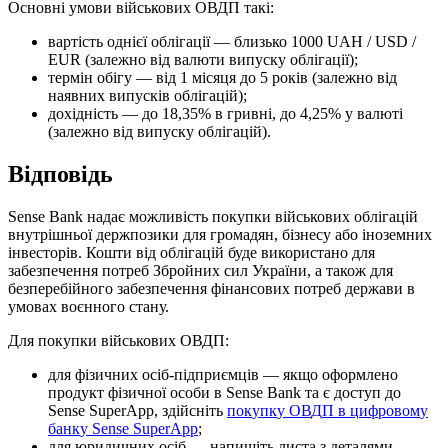
О
с
н
о
в
н
і
у
м
о
в
и
в
і
й
с
ь
к
о
в
и
х
О
В
Д
П
т
а
к
і
:
в
а
р
т
і
с
т
ь
о
д
н
і
є
ї
о
б
л
і
г
а
ц
і
ї
—
б
л
и
з
ь
к
о
1000
UAH
/
USD
/
EUR
(
з
а
л
е
ж
н
о
в
і
д
в
а
л
ю
т
и
в
и
п
у
с
к
у
о
б
л
і
г
а
ц
і
ї
)
;
т
е
р
м
і
н
о
б
і
г
у
—
в
і
д
1
м
і
с
я
ц
я
д
о
5
р
о
к
і
в
(
з
а
л
е
ж
н
о
в
і
д
н
а
я
в
н
и
х
в
и
п
у
с
к
і
в
о
б
л
і
г
а
ц
і
й
)
;
д
о
х
і
д
н
і
с
т
ь
—
д
о
18
,
35
%
в
г
р
и
в
н
і
,
д
о
4
,
25
%
у
в
а
л
ю
т
і
(
з
а
л
е
ж
н
о
в
і
д
в
и
п
у
с
к
у
о
б
л
і
г
а
ц
і
й
)
.
В
і
д
п
о
в
і
д
ь
Sense
Bank
н
а
д
а
є
м
о
ж
л
и
в
і
с
т
ь
п
о
к
у
п
к
и
в
і
й
с
ь
к
о
в
и
х
о
б
л
і
г
а
ц
і
й
в
н
у
т
р
і
ш
н
ь
о
ї
д
е
р
ж
п
о
з
и
к
и
д
л
я
г
р
о
м
а
д
я
н
,
б
і
з
н
е
с
у
а
б
о
і
н
о
з
е
м
н
и
х
і
н
в
е
с
т
о
р
і
в
.
К
о
ш
т
и
в
і
д
о
б
л
і
г
а
ц
і
й
б
у
д
е
в
и
к
о
р
и
с
т
а
н
о
д
л
я
з
а
б
е
з
п
е
ч
е
н
н
я
п
о
т
р
е
б
З
б
р
о
й
н
и
х
с
и
л
У
к
р
а
ї
н
и
,
а
т
а
к
о
ж
д
л
я
б
е
з
п
е
р
е
б
і
й
н
о
г
о
з
а
б
е
з
п
е
ч
е
н
н
я
ф
і
н
а
н
с
о
в
и
х
п
о
т
р
е
б
д
е
р
ж
а
в
и
в
у
м
о
в
а
х
в
о
є
н
н
о
г
о
с
т
а
н
у
.
Д
л
я
п
о
к
у
п
к
и
в
і
й
с
ь
к
о
в
и
х
О
В
Д
П
:
д
л
я
ф
і
з
и
ч
н
и
х
о
с
і
б
-
п
і
д
п
р
и
є
м
ц
і
в
—
я
к
щ
о
о
ф
о
р
м
л
е
н
о
п
р
о
д
у
к
т
ф
і
з
и
ч
н
о
ї
о
с
о
б
и
в
Sense
Bank
т
а
є
д
о
с
т
у
п
д
о
Sense
SuperApp
,
з
д
і
й
с
н
і
т
ь
п
о
к
у
п
к
у
О
В
Д
П
в
ц
и
ф
р
о
в
о
м
у
б
а
н
к
у
Sense
SuperApp
;
д
л
я
ю
р
и
д
и
ч
н
и
х
о
с
і
б
—
н
а
п
и
ш
і
т
ь
л
и
с
т
а
з
д
е
т
а
л
я
м
и