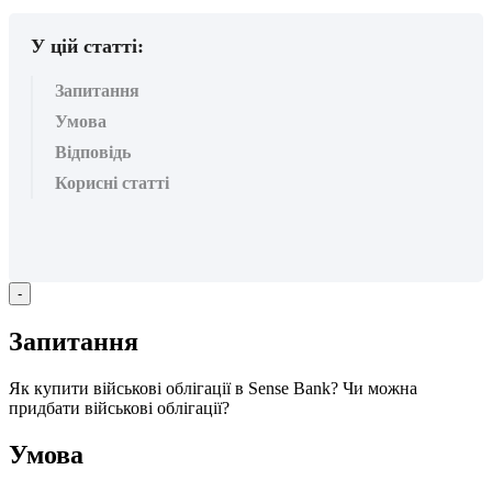
У цій статті:
Запитання
Умова
Відповідь
Корисні статті
-
З
а
п
и
т
а
н
н
я
Я
к
к
у
п
и
т
и
в
і
й
с
ь
к
о
в
і
о
б
л
і
г
а
ц
і
ї
в
Sense
Bank
?
Ч
и
м
о
ж
н
а
п
р
и
д
б
а
т
и
в
і
й
с
ь
к
о
в
і
о
б
л
і
г
а
ц
і
ї
?
У
м
о
в
а