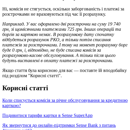
Н
і
,
к
о
м
і
с
і
я
н
е
с
т
я
г
у
є
т
ь
с
я
,
о
с
к
і
л
ь
к
и
з
а
б
о
р
г
о
в
а
н
і
с
т
ь
і
п
л
а
т
е
ж
і
з
а
р
о
з
с
т
р
о
ч
к
а
м
и
н
е
в
р
а
х
о
в
у
ю
т
ь
с
я
п
і
д
ч
а
с
ї
ї
р
о
з
р
а
х
у
н
к
у
.
Н
а
п
р
и
к
л
а
д
.
У
в
а
с
о
ф
о
р
м
л
е
н
о
д
в
і
р
о
з
с
т
р
о
ч
к
и
н
а
с
у
м
у
19
740
г
р
н
,
з
і
щ
о
м
і
с
я
ч
н
и
м
и
п
л
а
т
е
ж
а
м
и
725
г
р
н
.
І
н
ш
и
х
о
п
е
р
а
ц
і
й
т
а
б
о
р
г
і
в
з
а
к
а
р
т
к
о
ю
н
е
м
а
є
.
В
р
о
з
р
а
х
у
н
к
о
в
у
д
а
т
у
с
п
о
ч
а
т
к
у
в
і
д
б
у
д
е
т
ь
с
я
р
о
з
р
а
х
у
н
о
к
Р
К
О
,
а
т
і
л
ь
к
и
п
о
т
і
м
с
п
и
с
а
н
н
я
п
л
а
т
е
ж
і
в
з
а
р
о
з
с
т
р
о
ч
к
а
м
и
.
І
т
о
м
у
н
а
м
о
м
е
н
т
р
о
з
р
а
х
у
н
к
у
б
о
р
г
б
у
д
е
0
г
р
н
,
і
,
в
і
д
п
о
в
і
д
н
о
,
н
е
б
у
д
е
с
п
и
с
а
н
а
к
о
м
і
с
і
я
з
а
р
о
з
р
а
х
у
н
к
о
в
о
-
к
а
с
о
в
е
о
б
с
л
у
г
о
в
у
в
а
н
н
я
.
А
т
і
л
ь
к
и
п
і
с
л
я
ц
ь
о
г
о
б
у
д
у
т
ь
в
и
с
т
а
в
л
е
н
і
в
о
п
л
а
т
у
п
л
а
т
е
ж
і
з
а
р
о
з
с
т
р
о
ч
к
а
м
и
.
Я
к
щ
о
с
т
а
т
т
я
б
у
л
а
к
о
р
и
с
н
о
ю
д
л
я
в
а
с
—
п
о
с
т
а
в
т
е
ї
й
в
п
о
д
о
б
а
й
к
у
п
і
д
р
о
з
д
і
л
о
м
"
К
о
р
и
с
н
і
с
т
а
т
т
і
"
.
К
о
р
и
с
н
і
с
т
а
т
т
і
К
о
л
и
с
п
и
с
у
є
т
ь
с
я
к
о
м
і
с
і
я
з
а
р
і
ч
н
е
о
б
с
л
у
г
о
в
у
в
а
н
н
я
з
а
к
р
е
д
и
т
н
о
ю
к
а
р
т
к
о
ю
?
П
о
д
и
в
и
т
и
с
я
т
а
р
и
ф
и
к
а
р
т
к
и
в
Sense
SuperApp
Я
к
з
в
е
р
н
у
т
и
с
я
д
о
о
н
л
а
й
н
-
п
і
д
т
р
и
м
к
и
Sense
Bank
з
п
и
т
а
н
ь