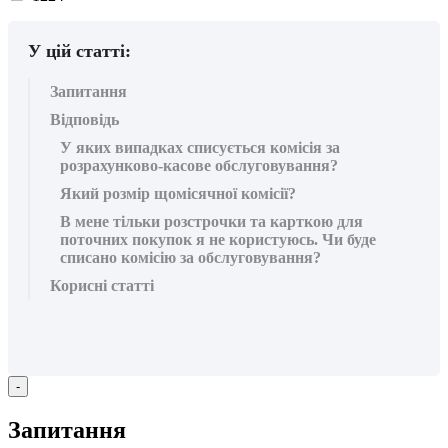
вподобайок:
У цій статті:
Запитання
Відповідь
У яких випадках списується комісія за
розрахунково-касове обслуговування?
Який розмір щомісячної комісії?
В мене тільки розстрочки та карткою для
поточних покупок я не користуюсь. Чи буде
списано комісію за обслуговування?
Корисні статті
-
З
а
п
и
т
а
н
н
я