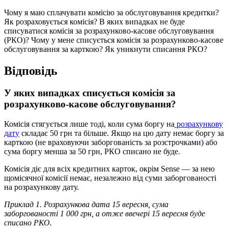
Ч
о
м
у
я
м
а
ю
с
п
л
а
ч
у
в
а
т
и
к
о
м
і
с
і
ю
з
а
о
б
с
л
у
г
о
в
у
в
а
н
н
я
к
р
е
д
и
т
к
и
?
Я
к
р
о
з
р
а
х
о
в
у
є
т
ь
с
я
к
о
м
і
с
і
я
?
В
я
к
и
х
в
и
п
а
д
к
а
х
н
е
б
у
д
е
с
п
и
с
у
в
а
т
и
с
я
к
о
м
і
с
і
я
з
а
р
о
з
р
а
х
у
н
к
о
в
о
-
к
а
с
о
в
е
о
б
с
л
у
г
о
в
у
в
а
н
н
я
(
Р
К
О
)
?
Ч
о
м
у
у
м
е
н
е
с
п
и
с
у
є
т
ь
с
я
к
о
м
і
с
і
я
з
а
р
о
з
р
а
х
у
н
к
о
в
о
-
к
а
с
о
в
е
о
б
с
л
у
г
о
в
у
в
а
н
н
я
з
а
к
а
р
т
к
о
ю
?
Я
к
у
н
и
к
н
у
т
и
с
п
и
с
а
н
н
я
Р
К
О
?
В
і
д
п
о
в
і
д
ь
У
я
к
и
х
в
и
п
а
д
к
а
х
с
п
и
с
у
є
т
ь
с
я
к
о
м
і
с
і
я
з
а
р
о
з
р
а
х
у
н
к
о
в
о
-
к
а
с
о
в
е
о
б
с
л
у
г
о
в
у
в
а
н
н
я
?
К
о
м
і
с
і
я
с
т
я
г
у
є
т
ь
с
я
л
и
ш
е
т
о
д
і
,
к
о
л
и
с
у
м
а
б
о
р
г
у
н
а
р
о
з
р
а
х
у
н
к
о
в
у
д
а
т
у
с
к
л
а
д
а
є
50
г
р
н
т
а
б
і
л
ь
ш
е
.
Я
к
щ
о
н
а
ц
ю
д
а
т
у
н
е
м
а
є
б
о
р
г
у
з
а
к
а
р
т
к
о
ю
(
н
е
в
р
а
х
о
в
у
ю
ч
и
з
а
б
о
р
г
о
в
а
н
і
с
т
ь
з
а
р
о
з
с
т
р
о
ч
к
а
м
и
)
а
б
о
с
у
м
а
б
о
р
г
у
м
е
н
ш
а
з
а
50
г
р
н
,
Р
К
О
с
п
и
с
а
н
о
н
е
б
у
д
е
.
К
о
м
і
с
і
я
д
і
є
д
л
я
в
с
і
х
к
р
е
д
и
т
н
и
х
к
а
р
т
о
к
,
о
к
р
і
м
Sense
—
з
а
н
е
ю
щ
о
м
і
с
я
ч
н
о
ї
к
о
м
і
с
і
ї
н
е
м
а
є
,
н
е
з
а
л
е
ж
н
о
в
і
д
с
у
м
и
з
а
б
о
р
г
о
в
а
н
о
с
т
і
н
а
р
о
з
р
а
х
у
н
к
о
в
у
д
а
т
у
.
П
р
и
к
л
а
д
1
.
Р
о
з
р
а
х
у
н
к
о
в
а
д
а
т
а
15
в
е
р
е
с
н
я
,
с
у
м
а
з
а
б
о
р
г
о
в
а
н
о
с
т
і
1
000
г
р
н
,
а
о
т
ж
е
в
в
е
ч
е
р
і
15
в
е
р
е
с
н
я
б
у
д
е
с
п
и
с
а
н
о
Р
К
О
.