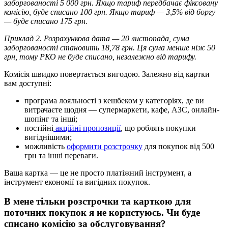
з
а
б
о
р
г
о
в
а
н
о
с
т
і
5
000
г
р
н
.
Я
к
щ
о
т
а
р
и
ф
п
е
р
е
д
б
а
ч
а
є
ф
і
к
с
о
в
а
н
у
к
о
м
і
с
і
ю
,
б
у
д
е
с
п
и
с
а
н
о
100
г
р
н
.
Я
к
щ
о
т
а
р
и
ф
—
3
,
5
%
в
і
д
б
о
р
г
у
—
б
у
д
е
с
п
и
с
а
н
о
175
г
р
н
.
П
р
и
к
л
а
д
2
.
Р
о
з
р
а
х
у
н
к
о
в
а
д
а
т
а
—
20
л
и
с
т
о
п
а
д
а
,
с
у
м
а
з
а
б
о
р
г
о
в
а
н
о
с
т
і
с
т
а
н
о
в
и
т
ь
18
,
78
г
р
н
.
Ц
я
с
у
м
а
м
е
н
ш
е
н
і
ж
50
г
р
н
,
т
о
м
у
Р
К
О
н
е
б
у
д
е
с
п
и
с
а
н
о
,
н
е
з
а
л
е
ж
н
о
в
і
д
т
а
р
и
ф
у
.
К
о
м
і
с
і
я
ш
в
и
д
к
о
п
о
в
е
р
т
а
є
т
ь
с
я
в
и
г
о
д
о
ю
.
З
а
л
е
ж
н
о
в
і
д
к
а
р
т
к
и
в
а
м
д
о
с
т
у
п
н
і
:
п
р
о
г
р
а
м
а
л
о
я
л
ь
н
о
с
т
і
з
к
е
ш
б
е
к
о
м
у
к
а
т
е
г
о
р
і
я
х
,
д
е
в
и
в
и
т
р
а
ч
а
є
т
е
щ
о
д
н
я
—
с
у
п
е
р
м
а
р
к
е
т
и
,
к
а
ф
е
,
А
З
С
,
о
н
л
а
й
н
-
ш
о
п
і
н
г
т
а
і
н
ш
і
;
п
о
с
т
і
й
н
і
а
к
ц
і
й
н
і
п
р
о
п
о
з
и
ц
і
ї
,
щ
о
р
о
б
л
я
т
ь
п
о
к
у
п
к
и
в
и
г
і
д
н
і
ш
и
м
и
;
м
о
ж
л
и
в
і
с
т
ь
о
ф
о
р
м
и
т
и
р
о
з
с
т
р
о
ч
к
у
д
л
я
п
о
к
у
п
о
к
в
і
д
500
г
р
н
т
а
і
н
ш
і
п
е
р
е
в
а
г
и
.
В
а
ш
а
к
а
р
т
к
а
—
ц
е
н
е
п
р
о
с
т
о
п
л
а
т
і
ж
н
и
й
і
н
с
т
р
у
м
е
н
т
,
а
і
н
с
т
р
у
м
е
н
т
е
к
о
н
о
м
і
ї
т
а
в
и
г
і
д
н
и
х
п
о
к
у
п
о
к
.
В
м
е
н
е
т
і
л
ь
к
и
р
о
з
с
т
р
о
ч
к
и
т
а
к
а
р
т
к
о
ю
д
л
я
п
о
т
о
ч
н
и
х
п
о
к
у
п
о
к
я
н
е
к
о
р
и
с
т
у
ю
с
ь
.
Ч
и
б
у
д
е
с
п
и
с
а
н
о
к
о
м
і
с
і
ю
з
а
о
б
с
л
у
г
о
в
у
в
а
н
н
я
?