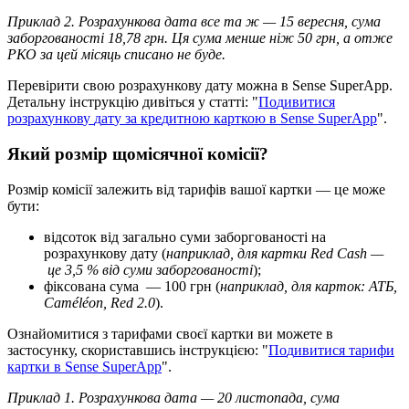
П
р
и
к
л
а
д
2
.
Р
о
з
р
а
х
у
н
к
о
в
а
д
а
т
а
в
с
е
т
а
ж
—
15
в
е
р
е
с
н
я
,
с
у
м
а
з
а
б
о
р
г
о
в
а
н
о
с
т
і
18
,
78
г
р
н
.
Ц
я
с
у
м
а
м
е
н
ш
е
н
і
ж
50
г
р
н
,
а
о
т
ж
е
Р
К
О
з
а
ц
е
й
м
і
с
я
ц
ь
с
п
и
с
а
н
о
н
е
б
у
д
е
.
П
е
р
е
в
і
р
и
т
и
с
в
о
ю
р
о
з
р
а
х
у
н
к
о
в
у
д
а
т
у
м
о
ж
н
а
в
Sense
SuperApp
.
Д
е
т
а
л
ь
н
у
і
н
с
т
р
у
к
ц
і
ю
д
и
в
і
т
ь
с
я
у
с
т
а
т
т
і
:
"
П
о
д
и
в
и
т
и
с
я
р
о
з
р
а
х
у
н
к
о
в
у
д
а
т
у
з
а
к
р
е
д
и
т
н
о
ю
к
а
р
т
к
о
ю
в
Sense
SuperApp
"
.
Я
к
и
й
р
о
з
м
і
р
щ
о
м
і
с
я
ч
н
о
ї
к
о
м
і
с
і
ї
?
Р
о
з
м
і
р
к
о
м
і
с
і
ї
з
а
л
е
ж
и
т
ь
в
і
д
т
а
р
и
ф
і
в
в
а
ш
о
ї
к
а
р
т
к
и
—
ц
е
м
о
ж
е
б
у
т
и
:
в
і
д
с
о
т
о
к
в
і
д
з
а
г
а
л
ь
н
о
с
у
м
и
з
а
б
о
р
г
о
в
а
н
о
с
т
і
н
а
р
о
з
р
а
х
у
н
к
о
в
у
д
а
т
у
(
н
а
п
р
и
к
л
а
д
,
д
л
я
к
а
р
т
к
и
Red
Cash
—
ц
е
3
,
5
%
в
і
д
с
у
м
и
з
а
б
о
р
г
о
в
а
н
о
с
т
і
)
;
ф
і
к
с
о
в
а
н
а
с
у
м
а
—
100
г
р
н
(
н
а
п
р
и
к
л
а
д
,
д
л
я
к
а
р
т
о
к
:
А
Т
Б
,
Cam
é
l
é
on
,
Red
2
.
0
)
.
О
з
н
а
й
о
м
и
т
и
с
я
з
т
а
р
и
ф
а
м
и
с
в
о
є
ї
к
а
р
т
к
и
в
и
м
о
ж
е
т
е
в
з
а
с
т
о
с
у
н
к
у
,
с
к
о
р
и
с
т
а
в
ш
и
с
ь
і
н
с
т
р
у
к
ц
і
є
ю
:
"
П
о
д
и
в
и
т
и
с
я
т
а
р
и
ф
и
к
а
р
т
к
и
в
Sense
SuperApp
"
.
П
р
и
к
л
а
д
1
.
Р
о
з
р
а
х
у
н
к
о
в
а
д
а
т
а
—
20
л
и
с
т
о
п
а
д
а
,
с
у
м
а