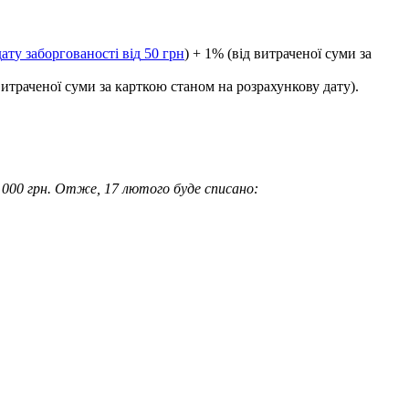
д
а
т
у
з
а
б
о
р
г
о
в
а
н
о
с
т
і
в
і
д
50
г
р
н
)
+
1
%
(
в
і
д
в
и
т
р
а
ч
е
н
о
ї
с
у
м
и
з
а
в
и
т
р
а
ч
е
н
о
ї
с
у
м
и
з
а
к
а
р
т
к
о
ю
с
т
а
н
о
м
н
а
р
о
з
р
а
х
у
н
к
о
в
у
д
а
т
у
)
.
000
г
р
н
.
О
т
ж
е
,
17
л
ю
т
о
г
о
б
у
д
е
с
п
и
с
а
н
о
: