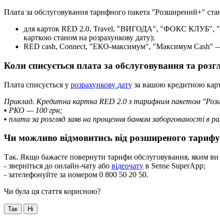
П
л
а
т
а
з
а
о
б
с
л
у
г
о
в
у
в
а
н
н
я
т
а
р
и
ф
н
о
г
о
п
а
к
е
т
а
"
Р
о
з
ш
и
р
е
н
и
й
+
"
с
т
а
д
л
я
к
а
р
т
о
к
RED
2
.
0
,
Travel
,
"
В
И
Г
О
Д
А
"
,
"
Ф
О
К
С
К
Л
У
Б
"
,
"
к
а
р
т
к
о
ю
с
т
а
н
о
м
н
а
р
о
з
р
а
х
у
н
к
о
в
у
д
а
т
у
)
;
RED
cash
,
Connect
,
"
Е
К
О
-
м
а
к
с
и
м
у
м
"
,
"
М
а
к
с
и
м
у
м
Cash
"
К
о
л
и
с
п
и
с
у
є
т
ь
с
я
п
л
а
т
а
з
а
о
б
с
л
у
г
о
в
у
в
а
н
н
я
т
а
р
о
з
г
П
л
а
т
а
с
п
и
с
у
є
т
ь
с
я
у
р
о
з
р
а
х
у
н
к
о
в
у
д
а
т
у
з
а
в
а
ш
о
ю
к
р
е
д
и
т
н
о
ю
к
а
р
П
р
и
к
л
а
д
.
К
р
е
д
и
т
н
а
к
а
р
т
к
а
RED
2
.
0
з
т
а
р
и
ф
н
и
м
п
а
к
е
т
о
м
"
Р
о
з
▪
Р
К
О
—
100
г
р
н
;
▪
п
л
а
т
а
з
а
р
о
з
г
л
я
д
з
а
я
в
н
а
п
р
о
щ
е
н
н
я
б
а
н
к
о
м
з
а
б
о
р
г
о
в
а
н
о
с
т
і
в
р
а
Ч
и
м
о
ж
л
и
в
о
в
і
д
м
о
в
и
т
и
с
ь
в
і
д
р
о
з
ш
и
р
е
н
о
г
о
т
а
р
и
ф
у
Т
а
к
.
Я
к
щ
о
б
а
ж
а
є
т
е
п
о
в
е
р
н
у
т
и
т
а
р
и
ф
и
о
б
с
л
у
г
о
в
у
в
а
н
н
я
,
я
к
и
м
в
и
-
з
в
е
р
н
і
т
ь
с
я
д
о
о
н
л
а
й
н
-
ч
а
т
у
а
б
о
в
і
д
е
о
ч
а
т
у
в
Sense
SuperApp
;
-
з
а
т
е
л
е
ф
о
н
у
й
т
е
з
а
н
о
м
е
р
о
м
0
800
50
20
50
.
Чи була ця стаття корисною?
Так
Ні