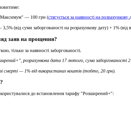
н
о
в
и
т
и
м
е
:
М
а
к
с
и
м
у
м
"
—
100
г
р
н
(
с
т
я
г
у
є
т
ь
с
я
з
а
н
а
я
в
н
о
с
т
і
н
а
р
о
з
р
а
х
у
н
к
о
в
у
—
3
,
5
%
(
в
і
д
с
у
м
и
з
а
б
о
р
г
о
в
а
н
о
с
т
і
н
а
р
о
з
р
а
х
у
н
к
о
в
у
д
а
т
у
)
+
1
%
(
в
і
д
л
я
д
з
а
я
в
н
а
п
р
о
щ
е
н
н
я
?
т
к
о
ю
,
т
і
л
ь
к
и
з
а
н
а
я
в
н
о
с
т
і
з
а
б
о
р
г
о
в
а
н
о
с
т
і
.
ш
и
р
е
н
и
й
+
"
,
р
о
з
р
а
х
у
н
к
о
в
а
д
а
т
а
17
л
ю
т
о
г
о
,
с
у
м
а
з
а
б
о
р
г
о
в
а
н
о
с
т
і
2
з
і
с
м
е
р
т
і
—
1
%
в
і
д
в
и
к
о
р
и
с
т
а
н
и
х
к
о
ш
т
і
в
(
т
о
б
т
о
,
20
г
р
н
)
.
?
к
о
р
и
с
т
у
в
а
л
и
с
я
д
о
в
с
т
а
н
о
в
л
е
н
н
я
т
а
р
и
ф
у
"
Р
о
з
ш
и
р
е
н
и
й
+
"
: