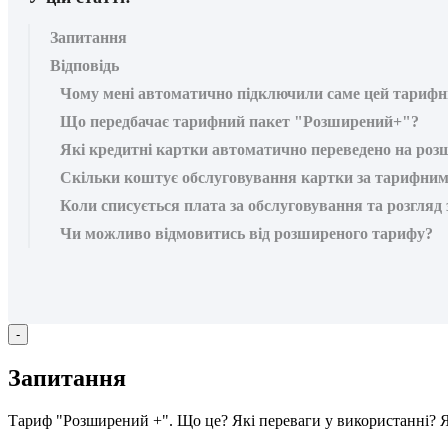
Запитання
Відповідь
Чому мені автоматично підключили саме цей тарифн
Що передбачає тарифний пакет "Розширений+"?
Які кредитні картки автоматично переведено на роз
Скільки коштує обслуговування картки за тарифни
Коли списується плата за обслуговування та розгляд
Чи можливо відмовитись від розширеного тарифу?
-
З
а
п
и
т
а
н
н
я
Т
а
р
и
ф
"
Р
о
з
ш
и
р
е
н
и
й
+
"
.
Щ
о
ц
е
?
Я
к
і
п
е
р
е
в
а
г
и
у
в
и
к
о
р
и
с
т
а
н
н
і
?