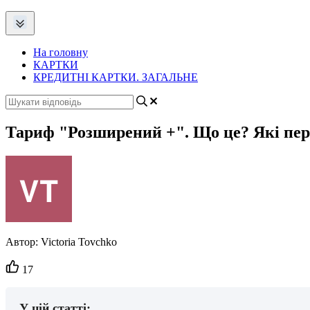
На головну
КАРТКИ
КРЕДИТНІ КАРТКИ. ЗАГАЛЬНЕ
Тариф "Розширений +". Що це? Які пер
Автор:
Victoria Tovchko
Кількість
17
вподобайок:
У цій статті: