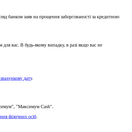
г
л
я
д
б
а
н
к
о
м
з
а
я
в
н
а
п
р
о
щ
е
н
н
я
з
а
б
о
р
г
о
в
а
н
о
с
т
і
з
а
к
р
е
д
и
т
н
о
ю
м
д
л
я
в
а
с
.
В
б
у
д
ь
-
я
к
о
м
у
в
и
п
а
д
к
у
,
в
р
а
з
і
я
к
щ
о
в
а
с
н
е
о
з
р
а
х
у
н
к
о
в
у
д
а
т
у
.
с
и
м
у
м
"
,
"
М
а
к
с
и
м
у
м
Cash
"
.
н
н
я
ф
і
з
и
ч
н
и
х
о
с
і
б
.