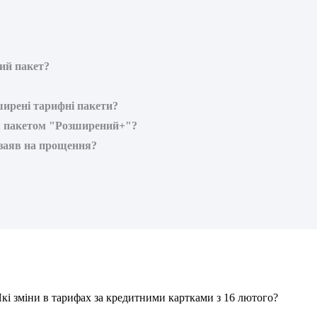
ий пакет?
ширені тарифні пакети?
м пакетом "Розширений+"?
 заяв на прощення?
Я
к
і
з
м
і
н
и
в
т
а
р
и
ф
а
х
з
а
к
р
е
д
и
т
н
и
м
и
к
а
р
т
к
а
м
и
з
16
л
ю
т
о
г
о
?