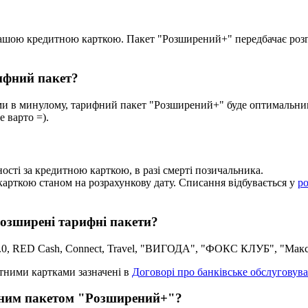
а
ш
о
ю
к
р
е
д
и
т
н
о
ю
к
а
р
т
к
о
ю
.
П
а
к
е
т
"
Р
о
з
ш
и
р
е
н
и
й
+
"
п
е
р
е
д
б
а
ч
а
є
р
о
з
и
ф
н
и
й
п
а
к
е
т
?
м
и
в
м
и
н
у
л
о
м
у
,
т
а
р
и
ф
н
и
й
п
а
к
е
т
"
Р
о
з
ш
и
р
е
н
и
й
+
"
б
у
д
е
о
п
т
и
м
а
л
ь
н
и
е
в
а
р
т
о
=
)
.
н
о
с
т
і
з
а
к
р
е
д
и
т
н
о
ю
к
а
р
т
к
о
ю
,
в
р
а
з
і
с
м
е
р
т
і
п
о
з
и
ч
а
л
ь
н
и
к
а
.
к
а
р
т
к
о
ю
с
т
а
н
о
м
н
а
р
о
з
р
а
х
у
н
к
о
в
у
д
а
т
у
.
С
п
и
с
а
н
н
я
в
і
д
б
у
в
а
є
т
ь
с
я
у
р
о
з
ш
и
р
е
н
і
т
а
р
и
ф
н
і
п
а
к
е
т
и
?
.
0
,
RED
С
ash
,
Connect
,
Travel
,
"
В
И
Г
О
Д
А
"
,
"
Ф
О
К
С
К
Л
У
Б
"
,
"
М
а
к
т
н
и
м
и
к
а
р
т
к
а
м
и
з
а
з
н
а
ч
е
н
і
в
Д
о
г
о
в
о
р
і
п
р
о
б
а
н
к
і
в
с
ь
к
е
о
б
с
л
у
г
о
в
у
в
а
н
и
м
п
а
к
е
т
о
м
"
Р
о
з
ш
и
р
е
н
и
й
+
"
?