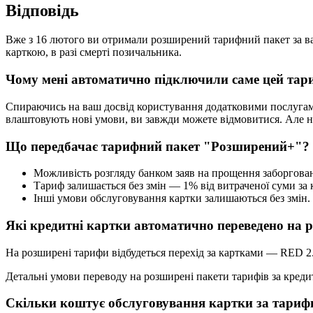
В
і
д
п
о
в
і
д
ь
В
ж
е
з
16
л
ю
т
о
г
о
в
и
о
т
р
и
м
а
л
и
р
о
з
ш
и
р
е
н
и
й
т
а
р
и
ф
н
и
й
п
а
к
е
т
з
а
в
к
а
р
т
к
о
ю
,
в
р
а
з
і
с
м
е
р
т
і
п
о
з
и
ч
а
л
ь
н
и
к
а
.
Ч
о
м
у
м
е
н
і
а
в
т
о
м
а
т
и
ч
н
о
п
і
д
к
л
ю
ч
и
л
и
с
а
м
е
ц
е
й
т
а
р
С
п
и
р
а
ю
ч
и
с
ь
н
а
в
а
ш
д
о
с
в
і
д
к
о
р
и
с
т
у
в
а
н
н
я
д
о
д
а
т
к
о
в
и
м
и
п
о
с
л
у
г
а
в
л
а
ш
т
о
в
у
ю
т
ь
н
о
в
і
у
м
о
в
и
,
в
и
з
а
в
ж
д
и
м
о
ж
е
т
е
в
і
д
м
о
в
и
т
и
с
я
.
А
л
е
н
Щ
о
п
е
р
е
д
б
а
ч
а
є
т
а
р
и
ф
н
и
й
п
а
к
е
т
"
Р
о
з
ш
и
р
е
н
и
й
+
"
?
М
о
ж
л
и
в
і
с
т
ь
р
о
з
г
л
я
д
у
б
а
н
к
о
м
з
а
я
в
н
а
п
р
о
щ
е
н
н
я
з
а
б
о
р
г
о
в
а
Т
а
р
и
ф
з
а
л
и
ш
а
є
т
ь
с
я
б
е
з
з
м
і
н
—
1
%
в
і
д
в
и
т
р
а
ч
е
н
о
ї
с
у
м
и
з
а
І
н
ш
і
у
м
о
в
и
о
б
с
л
у
г
о
в
у
в
а
н
н
я
к
а
р
т
к
и
з
а
л
и
ш
а
ю
т
ь
с
я
б
е
з
з
м
і
н
.
Я
к
і
к
р
е
д
и
т
н
і
к
а
р
т
к
и
а
в
т
о
м
а
т
и
ч
н
о
п
е
р
е
в
е
д
е
н
о
н
а
р
Н
а
р
о
з
ш
и
р
е
н
і
т
а
р
и
ф
и
в
і
д
б
у
д
е
т
ь
с
я
п
е
р
е
х
і
д
з
а
к
а
р
т
к
а
м
и
—
RED
2
Д
е
т
а
л
ь
н
і
у
м
о
в
и
п
е
р
е
в
о
д
у
н
а
р
о
з
ш
и
р
е
н
і
п
а
к
е
т
и
т
а
р
и
ф
і
в
з
а
к
р
е
д
и
С
к
і
л
ь
к
и
к
о
ш
т
у
є
о
б
с
л
у
г
о
в
у
в
а
н
н
я
к
а
р
т
к
и
з
а
т
а
р
и
ф