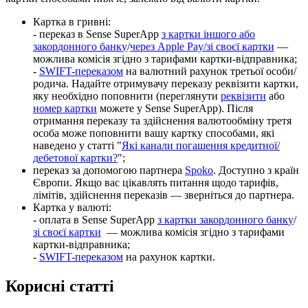
К
а
р
т
к
а
в
г
р
и
в
н
і
:
-
п
е
р
е
к
а
з
в
Sense
SuperApp
з
к
а
р
т
к
и
і
н
ш
о
г
о
а
б
о
з
а
к
о
р
д
о
н
н
о
г
о
б
а
н
к
у
/
ч
е
р
е
з
Apple
Pay
/
з
і
с
в
о
є
ї
к
а
р
т
к
и
—
м
о
ж
л
и
в
а
к
о
м
і
с
і
я
з
г
і
д
н
о
з
т
а
р
и
ф
а
м
и
к
а
р
т
к
и
-
в
і
д
п
р
а
в
н
и
к
а
;
-
SWIFT
-
п
е
р
е
к
а
з
о
м
н
а
в
а
л
ю
т
н
и
й
р
а
х
у
н
о
к
т
р
е
т
ь
о
ї
о
с
о
б
и
/
р
о
д
и
ч
а
.
Н
а
д
а
й
т
е
о
т
р
и
м
у
в
а
ч
у
п
е
р
е
к
а
з
у
р
е
к
в
і
з
и
т
и
к
а
р
т
к
и
,
я
к
у
н
е
о
б
х
і
д
н
о
п
о
п
о
в
н
и
т
и
(
п
е
р
е
г
л
я
н
у
т
и
р
е
к
в
і
з
и
т
и
а
б
о
н
о
м
е
р
к
а
р
т
к
и
м
о
ж
е
т
е
у
Sense
SuperApp
)
.
П
і
с
л
я
о
т
р
и
м
а
н
н
я
п
е
р
е
к
а
з
у
т
а
з
д
і
й
с
н
е
н
н
я
в
а
л
ю
т
о
о
б
м
і
н
у
т
р
е
т
я
о
с
о
б
а
м
о
ж
е
п
о
п
о
в
н
и
т
и
в
а
ш
у
к
а
р
т
к
у
с
п
о
с
о
б
а
м
и
,
я
к
і
н
а
в
е
д
е
н
о
у
с
т
а
т
т
і
"
Я
к
і
к
а
н
а
л
и
п
о
г
а
ш
е
н
н
я
к
р
е
д
и
т
н
о
ї
/
д
е
б
е
т
о
в
о
ї
к
а
р
т
к
и
?
"
;
п
е
р
е
к
а
з
з
а
д
о
п
о
м
о
г
о
ю
п
а
р
т
н
е
р
а
Spoko
.
Д
о
с
т
у
п
н
о
з
к
р
а
ї
н
Є
в
р
о
п
и
.
Я
к
щ
о
в
а
с
ц
і
к
а
в
л
я
т
ь
п
и
т
а
н
н
я
щ
о
д
о
т
а
р
и
ф
і
в
,
л
і
м
і
т
і
в
,
з
д
і
й
с
н
е
н
н
я
п
е
р
е
к
а
з
і
в
—
з
в
е
р
н
і
т
ь
с
я
д
о
п
а
р
т
н
е
р
а
.
К
а
р
т
к
а
у
в
а
л
ю
т
і
:
-
о
п
л
а
т
а
в
Sense
SuperApp
з
к
а
р
т
к
и
з
а
к
о
р
д
о
н
н
о
г
о
б
а
н
к
у
/
з
і
с
в
о
є
ї
к
а
р
т
к
и
—
м
о
ж
л
и
в
а
к
о
м
і
с
і
я
з
г
і
д
н
о
з
т
а
р
и
ф
а
м
и
к
а
р
т
к
и
-
в
і
д
п
р
а
в
н
и
к
а
;
-
SWIFT
-
п
е
р
е
к
а
з
о
м
н
а
р
а
х
у
н
о
к
к
а
р
т
к
и
.
К
о
р
и
с
н
і
с
т
а
т
т
і