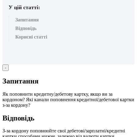
У цій статті:
Запитання
Відповідь
Корисні статті
-
З
а
п
и
т
а
н
н
я
Я
к
п
о
п
о
в
н
и
т
и
к
р
е
д
и
т
н
у
/
д
е
б
е
т
о
в
у
к
а
р
т
к
у
,
я
к
щ
о
в
и
з
а
к
о
р
д
о
н
о
м
?
Я
к
і
к
а
н
а
л
и
п
о
п
о
в
н
е
н
н
я
к
р
е
д
и
т
н
о
ї
/
д
е
б
е
т
о
в
о
ї
к
а
р
т
к
и
з
-
з
а
к
о
р
д
о
н
у
?
В
і
д
п
о
в
і
д
ь
З
-
з
а
к
о
р
д
о
н
у
п
о
п
о
в
н
ю
й
т
е
с
в
о
ї
д
е
б
е
т
о
в
і
/
з
а
р
п
л
а
т
н
і
/
к
р
е
д
и
т
н
і
к
а
р
т
к
и
с
п
о
с
о
б
а
м
и
н
и
ж
ч
е
,
з
а
л
е
ж
н
о
в
і
д
в
а
л
ю
т
и
к
а
р
т
к
и
.