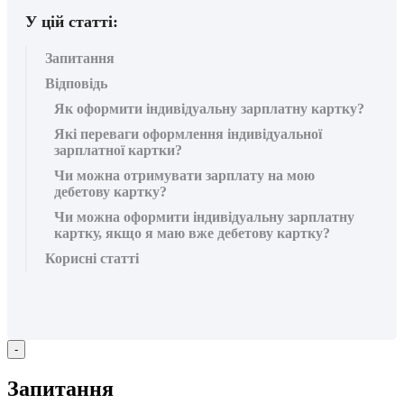
У цій статті:
Запитання
Відповідь
Як оформити індивідуальну зарплатну картку?
Які переваги оформлення індивідуальної
зарплатної картки?
Чи можна отримувати зарплату на мою
дебетову картку?
Чи можна оформити індивідуальну зарплатну
картку, якщо я маю вже дебетову картку?
Корисні статті
-
З
а
п
и
т
а
н
н
я