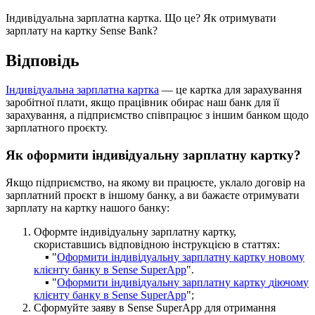
І
н
д
и
в
і
д
у
а
л
ь
н
а
з
а
р
п
л
а
т
н
а
к
а
р
т
к
а
.
Щ
о
ц
е
?
Я
к
о
т
р
и
м
у
в
а
т
и
з
а
р
п
л
а
т
у
н
а
к
а
р
т
к
у
Sense
Bank
?
В
і
д
п
о
в
і
д
ь
І
н
д
и
в
і
д
у
а
л
ь
н
а
з
а
р
п
л
а
т
н
а
к
а
р
т
к
а
—
ц
е
к
а
р
т
к
а
д
л
я
з
а
р
а
х
у
в
а
н
н
я
з
а
р
о
б
і
т
н
о
ї
п
л
а
т
и
,
я
к
щ
о
п
р
а
ц
і
в
н
и
к
о
б
и
р
а
є
н
а
ш
б
а
н
к
д
л
я
ї
ї
з
а
р
а
х
у
в
а
н
н
я
,
а
п
і
д
п
р
и
є
м
с
т
в
о
с
п
і
в
п
р
а
ц
ю
є
з
і
н
ш
и
м
б
а
н
к
о
м
щ
о
д
о
з
а
р
п
л
а
т
н
о
г
о
п
р
о
є
к
т
у
.
Я
к
о
ф
о
р
м
и
т
и
і
н
д
и
в
і
д
у
а
л
ь
н
у
з
а
р
п
л
а
т
н
у
к
а
р
т
к
у
?
Я
к
щ
о
п
і
д
п
р
и
є
м
с
т
в
о
,
н
а
я
к
о
м
у
в
и
п
р
а
ц
ю
є
т
е
,
у
к
л
а
л
о
д
о
г
о
в
і
р
н
а
з
а
р
п
л
а
т
н
и
й
п
р
о
є
к
т
в
і
н
ш
о
м
у
б
а
н
к
у
,
а
в
и
б
а
ж
а
є
т
е
о
т
р
и
м
у
в
а
т
и
з
а
р
п
л
а
т
у
н
а
к
а
р
т
к
у
н
а
ш
о
г
о
б
а
н
к
у
:
О
ф
о
р
м
т
е
і
н
д
и
в
і
д
у
а
л
ь
н
у
з
а
р
п
л
а
т
н
у
к
а
р
т
к
у
,
с
к
о
р
и
с
т
а
в
ш
и
с
ь
в
і
д
п
о
в
і
д
н
о
ю
і
н
с
т
р
у
к
ц
і
є
ю
в
с
т
а
т
т
я
х
:
▪
"
О
ф
о
р
м
и
т
и
і
н
д
и
в
і
д
у
а
л
ь
н
у
з
а
р
п
л
а
т
н
у
к
а
р
т
к
у
н
о
в
о
м
у
к
л
і
є
н
т
у
б
а
н
к
у
в
Sense
SuperApp
"
.
▪
"
О
ф
о
р
м
и
т
и
і
н
д
и
в
і
д
у
а
л
ь
н
у
з
а
р
п
л
а
т
н
у
к
а
р
т
к
у
д
і
ю
ч
о
м
у
к
л
і
є
н
т
у
б
а
н
к
у
в
Sense
SuperApp
"
;
С
ф
о
р
м
у
й
т
е
з
а
я
в
у
в
Sense
SuperApp
д
л
я
о
т
р
и
м
а
н
н
я