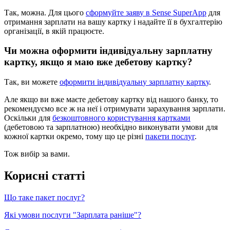
Т
а
к
,
м
о
ж
н
а
.
Д
л
я
ц
ь
о
г
о
с
ф
о
р
м
у
й
т
е
з
а
я
в
у
в
Sense
SuperApp
д
л
я
о
т
р
и
м
а
н
н
я
з
а
р
п
л
а
т
и
н
а
в
а
ш
у
к
а
р
т
к
у
і
н
а
д
а
й
т
е
ї
ї
в
б
у
х
г
а
л
т
е
р
і
ю
о
р
г
а
н
і
з
а
ц
і
ї
,
в
я
к
і
й
п
р
а
ц
ю
є
т
е
.
Ч
и
м
о
ж
н
а
о
ф
о
р
м
и
т
и
і
н
д
и
в
і
д
у
а
л
ь
н
у
з
а
р
п
л
а
т
н
у
к
а
р
т
к
у
,
я
к
щ
о
я
м
а
ю
в
ж
е
д
е
б
е
т
о
в
у
к
а
р
т
к
у
?
Т
а
к
,
в
и
м
о
ж
е
т
е
о
ф
о
р
м
и
т
и
і
н
д
и
в
і
д
у
а
л
ь
н
у
з
а
р
п
л
а
т
н
у
к
а
р
т
к
у
.
А
л
е
я
к
щ
о
в
и
в
ж
е
м
а
є
т
е
д
е
б
е
т
о
в
у
к
а
р
т
к
у
в
і
д
н
а
ш
о
г
о
б
а
н
к
у
,
т
о
р
е
к
о
м
е
н
д
у
є
м
о
в
с
е
ж
н
а
н
е
ї
і
о
т
р
и
м
у
в
а
т
и
з
а
р
а
х
у
в
а
н
н
я
з
а
р
п
л
а
т
и
.
О
с
к
і
л
ь
к
и
д
л
я
б
е
з
к
о
ш
т
о
в
н
о
г
о
к
о
р
и
с
т
у
в
а
н
н
я
к
а
р
т
к
а
м
и
(
д
е
б
е
т
о
в
о
ю
т
а
з
а
р
п
л
а
т
н
о
ю
)
н
е
о
б
х
і
д
н
о
в
и
к
о
н
у
в
а
т
и
у
м
о
в
и
д
л
я
к
о
ж
н
о
ї
к
а
р
т
к
и
о
к
р
е
м
о
,
т
о
м
у
щ
о
ц
е
р
і
з
н
і
п
а
к
е
т
и
п
о
с
л
у
г
.
Т
о
ж
в
и
б
і
р
з
а
в
а
м
и
.
К
о
р
и
с
н
і
с
т
а
т
т
і
Щ
о
т
а
к
е
п
а
к
е
т
п
о
с
л
у
г
?
Я
к
і
у
м
о
в
и
п
о
с
л
у
г
и
"
З
а
р
п
л
а
т
а
р
а
н
і
ш
е
"
?