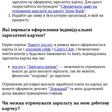
з
а
р
п
л
а
т
и
н
а
о
ф
о
р
м
л
е
н
у
з
а
р
п
л
а
т
н
у
к
а
р
т
к
у
.
Д
л
я
ц
ь
о
г
о
с
к
о
р
и
с
т
а
й
т
е
с
ь
і
н
с
т
р
у
к
ц
і
є
ю
"
С
ф
о
р
м
у
в
а
т
и
з
а
я
в
у
н
а
о
т
р
и
м
а
н
н
я
з
а
р
п
л
а
т
и
н
а
к
а
р
т
к
у
Sense
Bank
"
.
Н
а
д
а
й
т
е
ц
ю
з
а
я
в
у
в
б
у
х
г
а
л
т
е
р
і
ю
о
р
г
а
н
і
з
а
ц
і
ї
,
в
я
к
і
й
в
и
п
р
а
ц
ю
є
т
е
.
Я
к
і
п
е
р
е
в
а
г
и
о
ф
о
р
м
л
е
н
н
я
і
н
д
и
в
і
д
у
а
л
ь
н
о
ї
з
а
р
п
л
а
т
н
о
ї
к
а
р
т
к
и
?
О
к
р
і
м
п
е
р
е
в
а
г
П
а
к
е
т
у
п
о
с
л
у
г
,
в
р
а
м
к
а
х
я
к
о
г
о
о
ф
о
р
м
л
ю
є
т
ь
с
я
к
а
р
т
к
а
(
а
ц
е
і
д
о
х
і
д
н
и
й
с
е
й
ф
,
і
Cash
'
u
Club
,
і
б
е
з
к
о
ш
т
о
в
н
е
з
н
я
т
т
я
к
о
ш
т
і
в
у
б
у
д
ь
-
я
к
и
х
б
а
н
к
о
м
а
т
а
х
т
а
і
н
ш
і
)
,
і
н
д
и
в
і
д
у
а
л
ь
н
а
з
а
р
п
л
а
т
н
а
к
а
р
т
к
а
м
а
є
щ
е
:
п
о
с
л
у
г
у
"
З
а
р
п
л
а
т
а
р
а
н
і
ш
е
"
—
м
о
ж
л
и
в
і
с
т
ь
о
т
р
и
м
у
в
а
т
и
к
о
ш
т
и
д
о
д
а
т
и
в
и
п
л
а
т
и
з
а
р
п
л
а
т
и
,
т
а
к
б
и
м
о
в
и
т
и
,
ф
і
н
а
н
с
о
в
а
"
п
о
д
у
ш
к
а
"
д
о
з
а
р
п
л
а
т
и
.
О
т
р
и
м
у
ю
ч
и
р
е
г
у
л
я
р
н
і
в
и
п
л
а
т
и
з
а
р
о
б
і
т
н
о
ї
п
л
а
т
и
н
а
к
а
р
т
к
у
,
в
и
м
о
ж
е
т
е
о
ф
о
р
м
и
т
и
д
е
п
о
з
и
т
“
Л
о
я
л
ь
н
и
й
”
т
а
м
а
т
и
д
о
д
а
т
к
о
в
и
й
д
о
х
і
д
з
а
в
д
я
к
и
п
і
д
в
и
щ
е
н
и
м
с
т
а
в
к
а
м
.
Ч
и
м
о
ж
н
а
о
т
р
и
м
у
в
а
т
и
з
а
р
п
л
а
т
у
н
а
м
о
ю
д
е
б
е
т
о
в
у
к
а
р
т
к
у
?