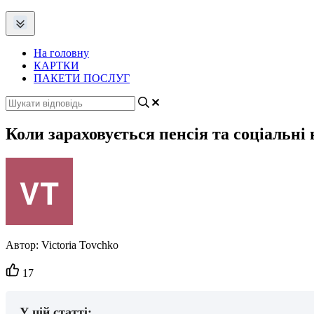
На головну
КАРТКИ
ПАКЕТИ ПОСЛУГ
Коли зараховується пенсія та соціальні
Автор:
Victoria Tovchko
Кількість
17
вподобайок:
У цій статті: