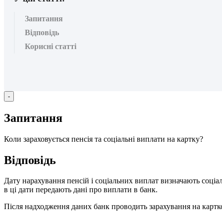
Запитання
Відповідь
Корисні статті
-
З
а
п
и
т
а
н
н
я
К
о
л
и
з
а
р
а
х
о
в
у
є
т
ь
с
я
п
е
н
с
і
я
т
а
с
о
ц
і
а
л
ь
н
і
в
и
п
л
а
т
и
н
а
к
а
р
т
к
у
?
В
і
д
п
о
в
і
д
ь
Д
а
т
у
н
а
р
а
х
у
в
а
н
н
я
п
е
н
с
і
й
і
с
о
ц
і
а
л
ь
н
и
х
в
и
п
л
а
т
в
и
з
н
а
ч
а
ю
т
ь
с
о
ц
і
а
в
ц
і
д
а
т
и
п
е
р
е
д
а
ю
т
ь
д
а
н
і
п
р
о
в
и
п
л
а
т
и
в
б
а
н
к
.
П
і
с
л
я
н
а
д
х
о
д
ж
е
н
н
я
д
а
н
и
х
б
а
н
к
п
р
о
в
о
д
и
т
ь
з
а
р
а
х
у
в
а
н
н
я
н
а
к
а
р
т
к