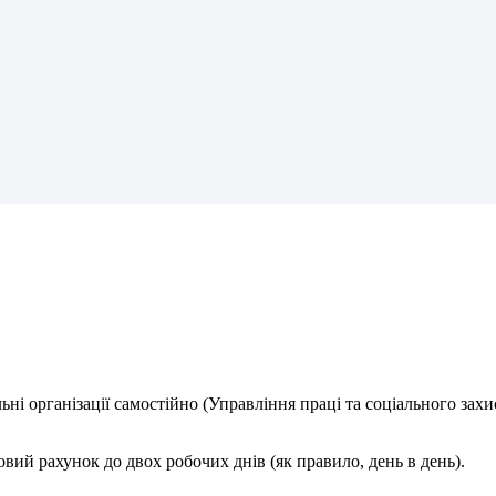
л
ь
н
і
о
р
г
а
н
і
з
а
ц
і
ї
с
а
м
о
с
т
і
й
н
о
(
У
п
р
а
в
л
і
н
н
я
п
р
а
ц
і
т
а
с
о
ц
і
а
л
ь
н
о
г
о
з
а
х
и
о
в
и
й
р
а
х
у
н
о
к
д
о
д
в
о
х
р
о
б
о
ч
и
х
д
н
і
в
(
я
к
п
р
а
в
и
л
о
,
д
е
н
ь
в
д
е
н
ь
)
.