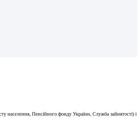
с
т
у
н
а
с
е
л
е
н
н
я
,
П
е
н
с
і
й
н
о
г
о
ф
о
н
д
у
У
к
р
а
ї
н
и
,
С
л
у
ж
б
а
з
а
й
н
я
т
о
с
т
і
)
і