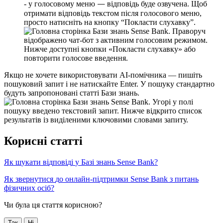
—
-
у
г
о
л
о
с
о
в
о
м
у
м
е
н
ю
в
і
д
п
о
в
і
д
ь
б
у
д
е
о
з
в
у
ч
е
н
а
.
Щ
о
б
о
т
р
и
м
а
т
и
в
і
д
п
о
в
і
д
ь
т
е
к
с
т
о
м
п
і
с
л
я
г
о
л
о
с
о
в
о
г
о
м
е
н
ю
,
п
р
о
с
т
о
н
а
т
и
с
н
і
т
ь
н
а
к
н
о
п
к
у
“
П
о
к
л
а
с
т
и
с
л
у
х
а
в
к
у
”
.
Я
к
щ
о
н
е
х
о
ч
е
т
е
в
и
к
о
р
и
с
т
о
в
у
в
а
т
и
А
І
-
п
о
м
і
ч
н
и
к
а
—
п
и
ш
і
т
ь
п
о
ш
у
к
о
в
и
й
з
а
п
и
т
і
н
е
н
а
т
и
с
к
а
й
т
е
Enter
.
У
п
о
ш
у
к
у
с
т
а
н
д
а
р
т
н
о
б
у
д
у
т
ь
з
а
п
р
о
п
о
н
о
в
а
н
і
с
т
а
т
т
і
Б
а
з
и
з
н
а
н
ь
.
К
о
р
и
с
н
і
с
т
а
т
т
і
Я
к
ш
у
к
а
т
и
в
і
д
п
о
в
і
д
і
у
Б
а
з
і
з
н
а
н
ь
Sense
Bank
?
Я
к
з
в
е
р
н
у
т
и
с
я
д
о
о
н
л
а
й
н
-
п
і
д
т
р
и
м
к
и
Sense
Bank
з
п
и
т
а
н
ь
ф
і
з
и
ч
н
и
х
о
с
і
б
?
Чи була ця стаття корисною?
Так
Ні