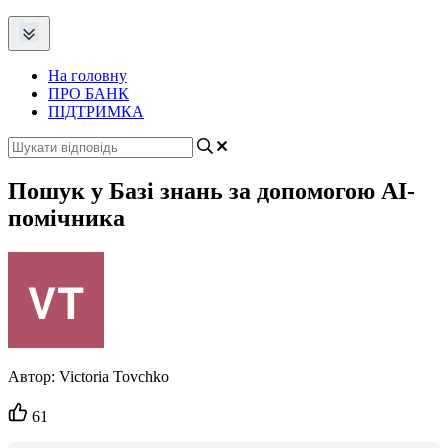
На головну
ПРО БАНК
ПІДТРИМКА
Пошук у Базі знань за допомогою АІ-
помічника
Автор:
Victoria Tovchko
Кількість
61
вподобайок: