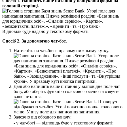
С
п
о
с
і
б
1
.
Н
а
п
и
ш
і
т
ь
в
а
ш
е
п
и
т
а
н
н
я
у
п
о
ш
у
к
о
в
і
й
ф
о
р
м
і
н
а
г
о
л
о
в
н
і
й
с
т
о
р
і
н
ц
і
.
В
і
д
п
о
в
і
д
ь
б
у
д
е
н
а
д
а
н
о
у
т
е
к
с
т
о
в
о
м
у
ф
о
р
м
а
т
і
.
С
п
о
с
і
б
2
.
З
а
д
о
п
о
м
о
г
о
ю
ч
а
т
-
б
о
т
.
Н
а
т
и
с
н
і
т
ь
н
а
ч
а
т
-
б
о
т
в
п
р
а
в
о
м
у
н
и
ж
н
ь
о
м
у
к
у
т
к
у
.
Д
а
л
і
а
б
о
н
а
п
и
ш
і
т
ь
в
а
ш
е
п
и
т
а
н
н
я
у
в
і
д
п
о
в
і
д
н
е
п
о
л
е
ч
а
т
-
б
о
т
у
,
а
б
о
о
б
е
р
і
т
ь
ф
у
н
к
ц
і
ю
г
о
л
о
с
о
в
о
г
о
м
е
н
ю
т
а
о
з
в
у
ч
т
е
в
а
ш
е
п
и
т
а
н
н
я
.
З
а
л
е
ж
н
о
в
і
д
о
б
р
а
н
о
г
о
к
а
н
а
л
у
:
—
-
у
ч
а
т
-
б
о
т
і
в
і
д
п
о
в
і
д
ь
б
у
д
е
у
т
е
к
с
т
о
в
о
м
у
ф
о
р
м
а
т
і
;