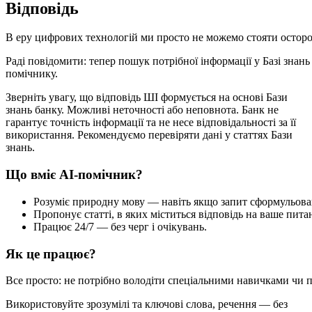
В
і
д
п
о
в
і
д
ь
В
е
р
у
ц
и
ф
р
о
в
и
х
т
е
х
н
о
л
о
г
і
й
м
и
п
р
о
с
т
о
н
е
м
о
ж
е
м
о
с
т
о
я
т
и
о
с
т
о
р
Р
а
д
і
п
о
в
і
д
о
м
и
т
и
:
т
е
п
е
р
п
о
ш
у
к
п
о
т
р
і
б
н
о
ї
і
н
ф
о
р
м
а
ц
і
ї
у
Б
а
з
і
з
н
а
н
ь
п
о
м
і
ч
н
и
к
у
.
З
в
е
р
н
і
т
ь
у
в
а
г
у
,
щ
о
в
і
д
п
о
в
і
д
ь
Ш
І
ф
о
р
м
у
є
т
ь
с
я
н
а
о
с
н
о
в
і
Б
а
з
и
з
н
а
н
ь
б
а
н
к
у
.
М
о
ж
л
и
в
і
н
е
т
о
ч
н
о
с
т
і
а
б
о
н
е
п
о
в
н
о
т
а
.
Б
а
н
к
н
е
г
а
р
а
н
т
у
є
т
о
ч
н
і
с
т
ь
і
н
ф
о
р
м
а
ц
і
ї
т
а
н
е
н
е
с
е
в
і
д
п
о
в
і
д
а
л
ь
н
о
с
т
і
з
а
ї
ї
в
и
к
о
р
и
с
т
а
н
н
я
.
Р
е
к
о
м
е
н
д
у
є
м
о
п
е
р
е
в
і
р
я
т
и
д
а
н
і
у
с
т
а
т
т
я
х
Б
а
з
и
з
н
а
н
ь
.
Щ
о
в
м
і
є
А
І
-
п
о
м
і
ч
н
и
к
?
Р
о
з
у
м
і
є
п
р
и
р
о
д
н
у
м
о
в
у
—
н
а
в
і
т
ь
я
к
щ
о
з
а
п
и
т
с
ф
о
р
м
у
л
ь
о
в
а
П
р
о
п
о
н
у
є
с
т
а
т
т
і
,
в
я
к
и
х
м
і
с
т
и
т
ь
с
я
в
і
д
п
о
в
і
д
ь
н
а
в
а
ш
е
п
и
т
а
П
р
а
ц
ю
є
24
/
7
—
б
е
з
ч
е
р
г
і
о
ч
і
к
у
в
а
н
ь
.
Я
к
ц
е
п
р
а
ц
ю
є
?
В
с
е
п
р
о
с
т
о
:
н
е
п
о
т
р
і
б
н
о
в
о
л
о
д
і
т
и
с
п
е
ц
і
а
л
ь
н
и
м
и
н
а
в
и
ч
к
а
м
и
ч
и
В
и
к
о
р
и
с
т
о
в
у
й
т
е
з
р
о
з
у
м
і
л
і
т
а
к
л
ю
ч
о
в
і
с
л
о
в
а
,
р
е
ч
е
н
н
я
—
б
е
з