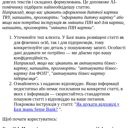
д
о
в
г
и
х
т
е
к
с
т
і
в
і
с
к
л
а
д
н
и
х
ф
о
р
м
у
л
ю
в
а
н
ь
.
Ц
е
д
о
п
о
м
о
ж
е
А
І
-
п
о
м
і
ч
н
и
к
у
п
і
д
і
б
р
а
т
и
н
а
й
н
е
о
б
х
і
д
н
і
ш
у
с
т
а
т
т
ю
.
Н
а
п
р
и
к
л
а
д
,
я
к
щ
о
в
а
с
ц
і
к
а
в
и
т
ь
о
ф
о
р
м
л
е
н
н
я
д
и
т
я
ч
о
ї
к
а
р
т
к
и
TRY
,
н
а
п
и
ш
і
т
ь
,
п
р
о
г
о
в
о
р
і
т
ь
:
"
о
ф
о
р
м
и
т
и
д
и
т
я
ч
у
к
а
р
т
к
у
"
а
б
о
я
к
щ
о
в
а
м
п
о
т
р
і
б
н
а
і
н
с
т
р
у
к
ц
і
я
я
к
з
м
і
н
и
т
и
П
І
Н
к
о
д
д
л
я
к
а
р
т
к
и
,
н
а
п
и
ш
і
т
ь
,
п
р
о
г
о
в
о
р
і
т
ь
"
з
м
і
н
и
т
и
П
І
Н
к
а
р
т
к
и
"
.
У
т
о
ч
н
ю
й
т
е
т
и
п
к
л
і
є
н
т
а
.
У
Б
а
з
і
з
н
а
н
ь
р
о
з
м
і
щ
е
н
і
с
т
а
т
т
і
я
к
д
л
я
ф
і
з
и
ч
н
и
х
о
с
і
б
,
т
а
к
і
д
л
я
п
і
д
п
р
и
є
м
ц
і
в
,
т
о
м
у
к
о
н
к
р
е
т
и
з
у
й
т
е
ц
ю
д
е
т
а
л
ь
у
п
о
ш
у
к
о
в
о
м
у
з
а
п
и
т
і
.
О
с
о
б
и
с
т
і
д
а
н
і
д
о
д
а
в
а
т
и
н
е
п
о
т
р
і
б
н
о
—
м
и
д
б
а
є
м
о
п
р
о
в
а
ш
у
к
о
н
ф
і
д
е
н
ц
і
й
н
і
с
т
ь
.
Н
а
п
р
и
к
л
а
д
,
я
к
щ
о
в
а
с
ц
і
к
а
в
и
т
ь
я
к
а
к
т
и
в
у
в
а
т
и
б
і
з
н
е
с
-
к
а
р
т
к
у
,
н
а
п
и
ш
і
т
ь
,
п
р
о
г
о
в
о
р
і
т
ь
:
"
а
к
т
и
в
у
в
а
т
и
б
і
з
н
е
с
-
к
а
р
т
к
у
д
л
я
Ф
О
П
"
,
"
а
к
т
и
в
у
в
а
т
и
б
і
з
н
е
с
-
к
а
р
т
к
у
п
і
д
п
р
и
є
м
ц
я
"
.
О
з
н
а
й
о
м
т
е
с
ь
з
н
а
д
а
н
о
ю
в
і
д
п
о
в
і
д
д
ю
.
Я
к
щ
о
і
н
ф
о
р
м
а
ц
і
ї
н
е
д
о
с
т
а
т
н
ь
о
а
б
о
н
е
м
а
є
п
о
с
и
л
а
н
н
я
н
а
к
о
н
к
р
е
т
н
і
с
т
а
т
т
і
,
в
я
к
и
х
є
і
н
ф
о
р
м
а
ц
і
я
—
с
к
о
р
и
с
т
а
й
т
е
с
ь
с
т
а
н
д
а
р
т
н
и
м
п
о
ш
у
к
о
м
с
т
а
т
т
і
з
в
і
д
п
о
в
і
д
д
ю
н
а
в
а
ш
е
п
и
т
а
н
н
я
.
П
о
к
р
о
к
о
в
а
і
н
с
т
р
у
к
ц
і
я
у
с
т
а
т
т
і
:
"
Я
к
ш
у
к
а
т
и
в
і
д
п
о
в
і
д
і
у
Б
а
з
і
з
н
а
н
ь
Sense
Bank
?
"
.
Щ
о
б
п
о
ч
а
т
и
к
о
р
и
с
т
у
в
а
т
и
с
ь
: