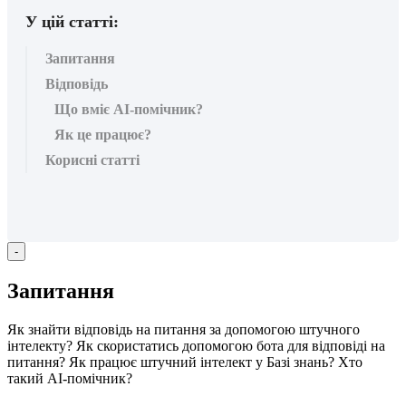
У цій статті:
Запитання
Відповідь
Що вміє АІ-помічник?
Як це працює?
Корисні статті
-
З
а
п
и
т
а
н
н
я
Я
к
з
н
а
й
т
и
в
і
д
п
о
в
і
д
ь
н
а
п
и
т
а
н
н
я
з
а
д
о
п
о
м
о
г
о
ю
ш
т
у
ч
н
о
г
о
і
н
т
е
л
е
к
т
у
?
Я
к
с
к
о
р
и
с
т
а
т
и
с
ь
д
о
п
о
м
о
г
о
ю
б
о
т
а
д
л
я
в
і
д
п
о
в
і
д
і
н
а
п
и
т
а
н
н
я
?
Я
к
п
р
а
ц
ю
є
ш
т
у
ч
н
и
й
і
н
т
е
л
е
к
т
у
Б
а
з
і
з
н
а
н
ь
?
Х
т
о
т
а
к
и
й
А
І
-
п
о
м
і
ч
н
и
к
?