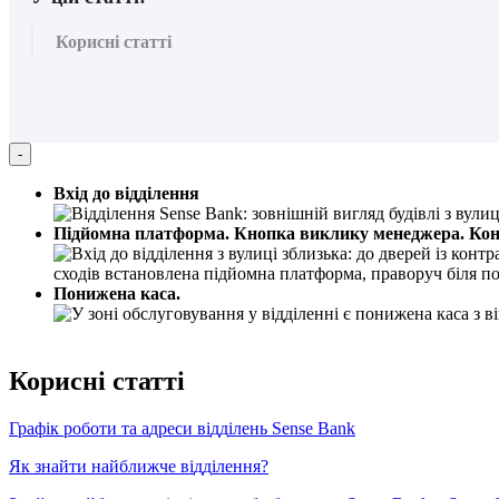
Корисні статті
-
В
х
і
д
д
о
в
і
д
д
і
л
е
н
н
я
П
і
д
й
о
м
н
а
п
л
а
т
ф
о
р
м
а
.
К
н
о
п
к
а
в
и
к
л
и
к
у
м
е
н
е
д
ж
е
р
а
.
К
о
П
о
н
и
ж
е
н
а
к
а
с
а
.
К
о
р
и
с
н
і
с
т
а
т
т
і
Г
р
а
ф
і
к
р
о
б
о
т
и
т
а
а
д
р
е
с
и
в
і
д
д
і
л
е
н
ь
Sense
Bank
Я
к
з
н
а
й
т
и
н
а
й
б
л
и
ж
ч
е
в
і
д
д
і
л
е
н
н
я
?