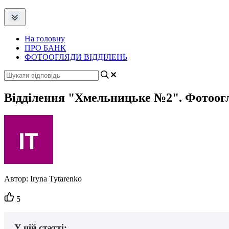
На головну
ПРО БАНК
ФОТООГЛЯДИ ВІДДІЛЕНЬ
Відділення "Хмельницьке №2". Фотоог
Автор:
Iryna Tytarenko
Кількість
5
вподобайок:
У цій статті: