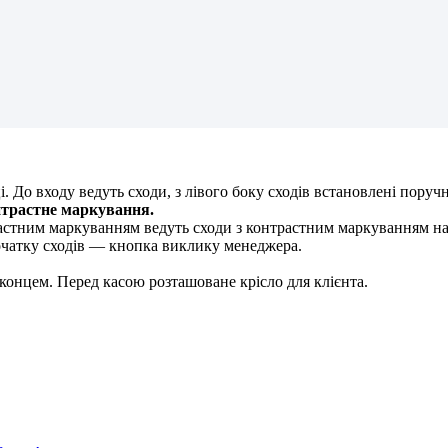
н
т
р
а
с
т
н
е
м
а
р
к
у
в
а
н
н
я
.