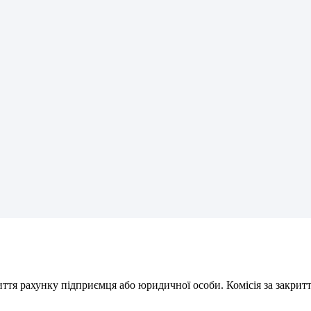
и
т
т
я
р
а
х
у
н
к
у
п
і
д
п
р
и
є
м
ц
я
а
б
о
ю
р
и
д
и
ч
н
о
ї
о
с
о
б
и
.
К
о
м
і
с
і
я
з
а
з
а
к
р
и
т