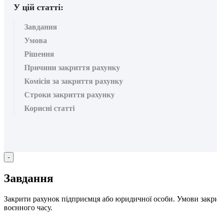
У цій статті:
Завдання
Умова
Рішення
Причини закриття рахунку
Комісія за закриття рахунку
Строки закриття рахунку
Корисні статті
-
З
а
в
д
а
н
н
я
З
а
к
р
и
т
и
р
а
х
у
н
о
к
п
і
д
п
р
и
є
м
ц
я
а
б
о
ю
р
и
д
и
ч
н
о
ї
о
с
о
б
и
.
У
м
о
в
и
з
а
к
р
в
о
є
н
н
о
г
о
ч
а
с
у
.