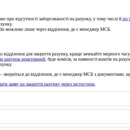
и
в
е
п
р
и
в
і
д
с
у
т
н
о
с
т
і
з
а
б
о
р
г
о
в
а
н
о
с
т
і
н
а
р
а
х
у
н
к
у
,
у
т
о
м
у
ч
и
с
л
і
й
п
о
а
х
у
н
к
у
.
б
и
м
о
ж
л
и
в
е
л
и
ш
е
ч
е
р
е
з
в
і
д
д
і
л
е
н
н
я
,
д
е
є
м
е
н
е
д
ж
е
р
М
С
Б
.
д
о
в
і
д
д
і
л
е
н
н
я
д
л
я
з
а
к
р
и
т
т
я
р
а
х
у
н
к
у
,
к
р
а
щ
е
з
а
ч
е
к
а
й
т
е
м
и
р
н
о
г
о
ч
а
с
у
щ
о
р
а
х
у
н
о
к
н
е
а
к
т
и
в
н
и
й
,
б
у
д
е
к
о
м
і
с
і
я
,
з
а
н
а
я
в
н
о
с
т
і
к
о
ш
т
і
в
н
а
р
а
х
у
н
х
у
н
к
у
.
—
з
в
е
р
н
і
т
ь
с
я
д
о
в
і
д
д
і
л
е
н
н
я
,
д
е
є
м
е
н
е
д
ж
е
р
М
С
Б
з
д
о
к
у
м
е
н
т
а
м
и
,
щ
д
а
т
и
з
а
я
в
у
н
а
з
а
к
р
и
т
т
я
р
а
х
у
н
к
у
ч
е
р
е
з
з
а
с
т
о
с
у
н
о
к
.