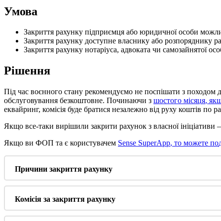
У
м
о
в
а
З
а
к
р
и
т
т
я
р
а
х
у
н
к
у
п
і
д
п
р
и
є
м
ц
я
а
б
о
ю
р
и
д
и
ч
н
о
ї
о
с
о
б
и
м
о
ж
л
З
а
к
р
и
т
т
я
р
а
х
у
н
к
у
д
о
с
т
у
п
н
е
в
л
а
с
н
и
к
у
а
б
о
р
о
з
п
о
р
я
д
н
и
к
у
р
З
а
к
р
и
т
т
я
р
а
х
у
н
к
у
н
о
т
а
р
і
у
с
а
,
а
д
в
о
к
а
т
а
ч
и
с
а
м
о
з
а
й
н
я
т
о
ї
о
с
о
Р
і
ш
е
н
н
я
П
і
д
ч
а
с
в
о
є
н
н
о
г
о
с
т
а
н
у
р
е
к
о
м
е
н
д
у
є
м
о
н
е
п
о
с
п
і
ш
а
т
и
з
п
о
х
о
д
о
м
о
б
с
л
у
г
о
в
у
в
а
н
н
я
б
е
з
к
о
ш
т
о
в
н
е
.
П
о
ч
и
н
а
ю
ч
и
з
ш
о
с
т
о
г
о
м
і
с
я
ц
я
,
я
к
е
к
в
а
й
р
и
н
г
,
к
о
м
і
с
і
я
б
у
д
е
б
р
а
т
и
с
я
н
е
з
а
л
е
ж
н
о
в
і
д
р
у
х
у
к
о
ш
т
і
в
п
о
р
а
Я
к
щ
о
в
с
е
-
т
а
к
и
в
и
р
і
ш
и
л
и
з
а
к
р
и
т
и
р
а
х
у
н
о
к
з
в
л
а
с
н
о
ї
і
н
і
ц
і
а
т
и
в
и
Я
к
щ
о
в
и
Ф
О
П
т
а
є
к
о
р
и
с
т
у
в
а
ч
е
м
Sense
SuperApp
,
т
о
м
о
ж
е
т
е
п
о
П
р
и
ч
и
н
и
з
а
к
р
и
т
т
я
р
а
х
у
н
к
у
К
о
м
і
с
і
я
з
а
з
а
к
р
и
т
т
я
р
а
х
у
н
к
у