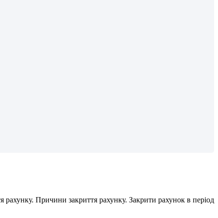
т
я
р
а
х
у
н
к
у
.
П
р
и
ч
и
н
и
з
а
к
р
и
т
т
я
р
а
х
у
н
к
у
.
З
а
к
р
и
т
и
р
а
х
у
н
о
к
в
п
е
р
і
о
д