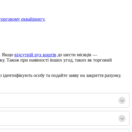
т
о
р
г
о
в
о
м
у
е
к
в
а
й
р
и
н
г
у
.
.
Я
к
щ
о
в
і
д
с
у
т
н
і
й
р
у
х
к
о
ш
т
і
в
д
о
ш
е
с
т
и
м
і
с
я
ц
і
в
—
к
у
.
Т
а
к
о
ж
п
р
и
н
а
я
в
н
о
с
т
і
і
н
ш
и
х
у
г
о
д
,
т
а
к
и
х
я
к
т
о
р
г
о
в
и
й
о
і
д
е
н
т
и
ф
і
к
у
ю
т
ь
о
с
о
б
у
т
а
п
о
д
а
й
т
е
з
а
я
в
у
н
а
з
а
к
р
и
т
т
я
р
а
х
у
н
к
у
.