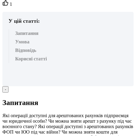
Кількість
1
вподобайок:
У цій статті:
Запитання
Умова
Відповідь
Корисні статті
-
З
а
п
и
т
а
н
н
я
Я
к
і
о
п
е
р
а
ц
і
ї
д
о
с
т
у
п
н
і
д
л
я
а
р
е
ш
т
о
в
а
н
и
х
р
а
х
у
н
к
і
в
п
і
д
п
р
и
є
м
ц
я
ч
и
ю
р
и
д
и
ч
н
о
ї
о
с
о
б
и
?
Ч
и
м
о
ж
н
а
з
н
я
т
и
а
р
е
ш
т
з
р
а
х
у
н
к
у
п
і
д
ч
а
с
в
о
є
н
н
о
г
о
с
т
а
н
у
?
Я
к
і
о
п
е
р
а
ц
і
ї
д
о
с
т
у
п
н
і
з
а
р
е
ш
т
о
в
а
н
и
х
р
а
х
у
н
к
і
в
Ф
О
П
ч
и
Ю
О
п
і
д
ч
а
с
в
і
й
н
и
?
Ч
и
м
о
ж
н
а
з
н
я
т
и
к
о
ш
т
и
д
л
я