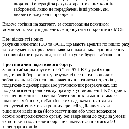
в
и
д
а
т
к
о
в
і
о
п
е
р
а
ц
і
ї
з
а
р
а
х
у
н
о
к
а
р
е
ш
т
о
в
а
н
и
х
к
о
ш
т
і
в
з
а
б
о
р
о
н
е
н
і
,
я
к
щ
о
н
е
п
е
р
е
д
б
а
ч
е
н
і
і
н
ш
і
у
м
о
в
и
,
я
к
і
в
к
а
з
а
н
і
в
д
о
к
у
м
е
н
т
і
п
р
о
а
р
е
ш
т
.
В
и
д
а
ч
а
г
о
т
і
в
к
и
н
а
з
а
р
п
л
а
т
у
з
а
а
р
е
ш
т
о
в
а
н
и
м
р
а
х
у
н
к
о
м
м
о
ж
л
и
в
а
т
і
л
ь
к
и
у
в
і
д
д
і
л
е
н
н
і
,
д
е
п
р
и
с
у
т
н
і
й
с
п
і
в
р
о
б
і
т
н
и
к
М
С
Б
.
П
р
и
в
і
д
к
р
и
т
т
і
н
о
в
и
х
р
а
х
у
н
к
і
в
к
л
і
є
н
т
а
м
Ю
О
т
а
Ф
О
П
,
щ
о
м
а
ю
т
ь
а
р
е
ш
т
и
п
о
і
н
ш
и
х
р
а
х
т
а
в
д
о
к
у
м
е
н
т
а
х
п
р
о
а
р
е
ш
т
н
а
я
в
н
а
в
и
м
о
г
а
н
а
к
л
а
д
а
н
н
я
а
р
е
ш
т
у
і
н
а
н
о
в
о
в
і
д
к
р
и
т
і
р
а
х
у
н
к
и
,
т
о
т
а
к
і
р
а
х
у
н
к
и
б
у
д
у
т
ь
з
а
б
л
о
к
о
в
а
н
і
.
П
р
о
с
п
и
с
а
н
н
я
п
о
д
а
т
к
о
в
о
г
о
б
о
р
г
у
:
З
г
і
д
н
о
з
а
б
з
а
ц
о
м
д
р
у
г
и
м
п
.
95
.
5
с
т
.
95
П
К
У
у
р
а
з
і
я
к
щ
о
п
о
д
а
т
к
о
в
и
й
б
о
р
г
в
и
н
и
к
у
р
е
з
у
л
ь
т
а
т
і
н
е
с
п
л
а
т
и
г
р
о
ш
о
в
и
х
з
о
б
о
в
’
я
з
а
н
ь
т
а
/
а
б
о
п
е
н
і
,
в
и
з
н
а
ч
е
н
и
х
п
л
а
т
н
и
к
о
м
п
о
д
а
т
к
і
в
у
п
о
д
а
т
к
о
в
и
х
д
е
к
л
а
р
а
ц
і
я
х
а
б
о
у
т
о
ч
н
ю
ю
ч
и
х
р
о
з
р
а
х
у
н
к
а
х
,
щ
о
п
о
д
а
ю
т
ь
с
я
к
о
н
т
р
о
л
ю
ю
ч
о
м
у
о
р
г
а
н
у
в
у
с
т
а
н
о
в
л
е
н
і
П
К
У
с
т
р
о
к
и
,
с
т
я
г
н
е
н
н
я
к
о
ш
т
і
в
з
р
а
х
у
н
к
і
в
/
е
л
е
к
т
р
о
н
н
и
х
г
а
м
а
н
ц
і
в
т
а
к
о
г
о
п
л
а
т
н
и
к
а
у
б
а
н
к
а
х
,
н
е
б
а
н
к
і
в
с
ь
к
и
х
н
а
д
а
в
а
ч
а
х
п
л
а
т
і
ж
н
и
х
п
о
с
л
у
г
/
е
м
і
т
е
н
т
а
х
е
л
е
к
т
р
о
н
н
и
х
г
р
о
ш
е
й
з
д
і
й
с
н
ю
є
т
ь
с
я
з
а
р
і
ш
е
н
н
я
м
к
е
р
і
в
н
и
к
а
(
й
о
г
о
з
а
с
т
у
п
н
и
к
а
а
б
о
у
п
о
в
н
о
в
а
ж
е
н
о
ї
о
с
о
б
и
)
к
о
н
т
р
о
л
ю
ю
ч
о
г
о
о
р
г
а
н
у
б
е
з
з
в
е
р
н
е
н
н
я
д
о
с
у
д
у
,
з
а
у
м
о
в
и
я
к
щ
о
т
а
к
и
й
п
о
д
а
т
к
о
в
и
й
б
о
р
г
н
е
с
п
л
а
ч
у
є
т
ь
с
я
п
р
о
т
я
г
о
м
90
к
а
л
е
н
д
а
р
н
и
х
д
н
і
в
.