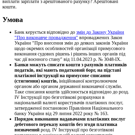
в
и
п
л
а
т
и
з
а
р
п
л
а
т
и
з
а
р
е
ш
т
о
в
а
н
о
г
о
р
а
х
у
н
к
у
?
А
р
е
ш
т
о
в
а
н
і
к
о
ш
т
и
.
У
м
о
в
а
Б
а
н
к
к
е
р
у
є
т
ь
с
я
в
і
д
п
о
в
і
д
н
о
д
о
з
м
і
н
д
о
З
а
к
о
н
у
У
к
р
а
ї
н
и
"
П
р
о
в
и
к
о
н
а
в
ч
е
п
р
о
в
а
д
ж
е
н
н
я
"
в
п
р
о
в
а
д
ж
е
н
и
х
З
а
к
о
н
У
к
р
а
ї
н
и
"
П
р
о
в
н
е
с
е
н
н
я
з
м
і
н
д
о
д
е
я
к
и
х
з
а
к
о
н
і
в
У
к
р
а
ї
н
и
щ
о
д
о
о
к
р
е
м
и
х
о
с
о
б
л
и
в
о
с
т
е
й
о
р
г
а
н
і
з
а
ц
і
ї
п
р
и
м
у
с
о
в
о
г
о
в
и
к
о
н
а
н
н
я
с
у
д
о
в
и
х
р
і
ш
е
н
ь
і
р
і
ш
е
н
ь
і
н
ш
и
х
о
р
г
а
н
і
в
п
і
д
ч
а
с
д
і
ї
в
о
є
н
н
о
г
о
с
т
а
н
у
"
в
і
д
11
.
04
.
2023
р
.
№
3048
-
IX
.
Б
а
н
к
и
м
о
ж
у
т
ь
с
п
и
с
а
т
и
к
о
ш
т
и
з
р
а
х
у
н
к
і
в
п
л
а
т
н
и
к
і
в
п
о
д
а
т
к
і
в
,
я
к
і
м
а
ю
т
ь
п
о
д
а
т
к
о
в
и
й
б
о
р
г
,
н
а
п
і
д
с
т
а
в
і
п
л
а
т
і
ж
н
о
ї
і
н
с
т
р
у
к
ц
і
ї
н
а
п
р
и
м
у
с
о
в
е
с
п
и
с
а
н
н
я
(
с
т
я
г
н
е
н
н
я
)
к
о
ш
т
і
в
,
і
н
і
ц
і
й
о
в
а
н
о
ї
к
о
н
т
р
о
л
ю
ю
ч
и
м
о
р
г
а
н
о
м
а
б
о
о
р
г
а
н
о
м
д
е
р
ж
а
в
н
о
ї
в
и
к
о
н
а
в
ч
о
ї
с
л
у
ж
б
и
.
Т
а
к
е
с
п
и
с
а
н
н
я
к
о
ш
т
і
в
з
д
і
й
с
н
ю
є
т
ь
с
я
в
і
д
п
о
в
і
д
н
о
д
о
р
о
з
д
.
І
V
І
н
с
т
р
у
к
ц
і
ї
п
р
о
б
е
з
г
о
т
і
в
к
о
в
і
р
о
з
р
а
х
у
н
к
и
в
н
а
ц
і
о
н
а
л
ь
н
і
й
в
а
л
ю
т
і
к
о
р
и
с
т
у
в
а
ч
і
в
п
л
а
т
і
ж
н
и
х
п
о
с
л
у
г
,
з
а
т
в
е
р
д
ж
е
н
о
ї
п
о
с
т
а
н
о
в
о
ю
П
р
а
в
л
і
н
н
я
Н
а
ц
і
о
н
а
л
ь
н
о
г
о
б
а
н
к
у
У
к
р
а
ї
н
и
в
і
д
29
л
и
п
н
я
2022
р
о
к
у
№
163
.
П
о
р
я
д
о
к
в
и
к
о
н
а
н
н
я
н
а
д
а
в
а
ч
а
м
и
п
л
а
т
і
ж
н
и
х
п
о
с
л
у
г
д
е
б
е
т
о
в
о
г
о
п
е
р
е
к
а
з
у
к
о
ш
т
і
в
б
е
з
з
г
о
д
и
п
л
а
т
н
и
к
а
в
и
з
н
а
ч
е
н
и
й
р
о
з
д
.
IV
І
н
с
т
р
у
к
ц
і
ї
п
р
о
б
е
з
г
о
т
і
в
к
о
в
і