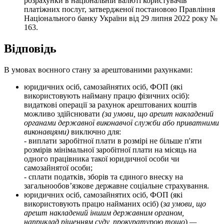
р
о
з
р
а
х
у
н
к
и
в
н
а
ц
і
о
н
а
л
ь
н
і
й
в
а
л
ю
т
і
к
о
р
и
с
т
у
в
а
ч
і
в
п
л
а
т
і
ж
н
и
х
п
о
с
л
у
г
,
з
а
т
в
е
р
д
ж
е
н
о
ї
п
о
с
т
а
н
о
в
о
ю
П
р
а
в
л
і
н
н
я
Н
а
ц
і
о
н
а
л
ь
н
о
г
о
б
а
н
к
у
У
к
р
а
ї
н
и
в
і
д
29
л
и
п
н
я
2022
р
о
к
у
№
163
.
В
і
д
п
о
в
і
д
ь
В
у
м
о
в
а
х
в
о
є
н
н
о
г
о
с
т
а
н
у
з
а
а
р
е
ш
т
о
в
а
н
и
м
и
р
а
х
у
н
к
а
м
и
:
ю
р
и
д
и
ч
н
и
х
о
с
і
б
,
с
а
м
о
з
а
й
н
я
т
и
х
о
с
і
б
,
Ф
О
П
(
я
к
і
в
и
к
о
р
и
с
т
о
в
у
ю
т
ь
н
а
й
м
а
н
у
п
р
а
ц
ю
ф
і
з
и
ч
н
и
х
о
с
і
б
)
:
в
и
д
а
т
к
о
в
і
о
п
е
р
а
ц
і
ї
з
а
р
а
х
у
н
о
к
а
р
е
ш
т
о
в
а
н
и
х
к
о
ш
т
і
в
м
о
ж
л
и
в
о
з
д
і
й
с
н
ю
в
а
т
и
(
з
а
у
м
о
в
и
,
щ
о
а
р
е
ш
т
н
а
к
л
а
д
е
н
и
й
о
р
г
а
н
а
м
и
д
е
р
ж
а
в
н
о
ї
в
и
к
о
н
а
в
ч
о
ї
с
л
у
ж
б
и
а
б
о
п
р
и
в
а
т
н
и
м
и
в
и
к
о
н
а
в
ц
я
м
и
)
в
и
к
л
ю
ч
н
о
д
л
я
:
-
в
и
п
л
а
т
и
з
а
р
о
б
і
т
н
о
ї
п
л
а
т
и
в
р
о
з
м
і
р
і
н
е
б
і
л
ь
ш
е
п
'
я
т
и
р
о
з
м
і
р
і
в
м
і
н
і
м
а
л
ь
н
о
ї
з
а
р
о
б
і
т
н
о
ї
п
л
а
т
и
н
а
м
і
с
я
ц
ь
н
а
о
д
н
о
г
о
п
р
а
ц
і
в
н
и
к
а
т
а
к
о
ї
ю
р
и
д
и
ч
н
о
ї
о
с
о
б
и
ч
и
с
а
м
о
з
а
й
н
я
т
о
ї
о
с
о
б
и
;
-
с
п
л
а
т
и
п
о
д
а
т
к
і
в
,
з
б
о
р
і
в
т
а
є
д
и
н
о
г
о
в
н
е
с
к
у
н
а
з
а
г
а
л
ь
н
о
о
б
о
в
’
я
з
к
о
в
е
д
е
р
ж
а
в
н
е
с
о
ц
і
а
л
ь
н
е
с
т
р
а
х
у
в
а
н
н
я
.
ю
р
и
д
и
ч
н
и
х
о
с
і
б
,
с
а
м
о
з
а
й
н
я
т
и
х
о
с
і
б
,
Ф
О
П
(
я
к
і
в
и
к
о
р
и
с
т
о
в
у
ю
т
ь
п
р
а
ц
ю
н
а
й
м
а
н
и
х
о
с
і
б
)
(
з
а
у
м
о
в
и
,
щ
о
а
р
е
ш
т
н
а
к
л
а
д
е
н
и
й
і
н
ш
и
м
д
е
р
ж
а
в
н
и
м
о
р
г
а
н
о
м
,
н
а
п
р
и
к
л
а
д
р
і
ш
е
н
н
я
м
с
у
д
у
,
п
р
о
к
у
р
а
т
у
р
о
ю
т
о
щ
о
)
—