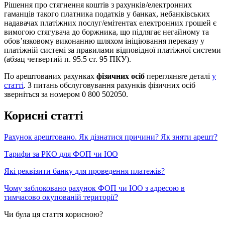
Р
і
ш
е
н
н
я
п
р
о
с
т
я
г
н
е
н
н
я
к
о
ш
т
і
в
з
р
а
х
у
н
к
і
в
/
е
л
е
к
т
р
о
н
н
и
х
г
а
м
а
н
ц
і
в
т
а
к
о
г
о
п
л
а
т
н
и
к
а
п
о
д
а
т
к
і
в
у
б
а
н
к
а
х
,
н
е
б
а
н
к
і
в
с
ь
к
и
х
н
а
д
а
в
а
ч
а
х
п
л
а
т
і
ж
н
и
х
п
о
с
л
у
г
/
е
м
і
т
е
н
т
а
х
е
л
е
к
т
р
о
н
н
и
х
г
р
о
ш
е
й
є
в
и
м
о
г
о
ю
с
т
я
г
у
в
а
ч
а
д
о
б
о
р
ж
н
и
к
а
,
щ
о
п
і
д
л
я
г
а
є
н
е
г
а
й
н
о
м
у
т
а
о
б
о
в
’
я
з
к
о
в
о
м
у
в
и
к
о
н
а
н
н
ю
ш
л
я
х
о
м
і
н
і
ц
і
ю
в
а
н
н
я
п
е
р
е
к
а
з
у
у
п
л
а
т
і
ж
н
і
й
с
и
с
т
е
м
і
з
а
п
р
а
в
и
л
а
м
и
в
і
д
п
о
в
і
д
н
о
ї
п
л
а
т
і
ж
н
о
ї
с
и
с
т
е
м
и
(
а
б
з
а
ц
ч
е
т
в
е
р
т
и
й
п
.
95
.
5
с
т
.
95
П
К
У
)
.
П
о
а
р
е
ш
т
о
в
а
н
и
х
р
а
х
у
н
к
а
х
ф
і
з
и
ч
н
и
х
о
с
і
б
п
е
р
е
г
л
я
н
ь
т
е
д
е
т
а
л
і
у
с
т
а
т
т
і
.
З
п
и
т
а
н
ь
о
б
с
л
у
г
о
в
у
в
а
н
н
я
р
а
х
у
н
к
і
в
ф
і
з
и
ч
н
и
х
о
с
і
б
з
в
е
р
н
і
т
ь
с
я
з
а
н
о
м
е
р
о
м
0
800
502050
.
К
о
р
и
с
н
і
с
т
а
т
т
і
Р
а
х
у
н
о
к
а
р
е
ш
т
о
в
а
н
о
.
Я
к
д
і
з
н
а
т
и
с
я
п
р
и
ч
и
н
и
?
Я
к
з
н
я
т
и
а
р
е
ш
т
?
Т
а
р
и
ф
и
з
а
Р
К
О
д
л
я
Ф
О
П
ч
и
Ю
О
Я
к
і
р
е
к
в
і
з
и
т
и
б
а
н
к
у
д
л
я
п
р
о
в
е
д
е
н
н
я
п
л
а
т
е
ж
і
в
?
Ч
о
м
у
з
а
б
л
о
к
о
в
а
н
о
р
а
х
у
н
о
к
Ф
О
П
ч
и
Ю
О
з
а
д
р
е
с
о
ю
в
т
и
м
ч
а
с
о
в
о
о
к
у
п
о
в
а
н
і
й
т
е
р
и
т
о
р
і
ї
?
Чи була ця стаття корисною?