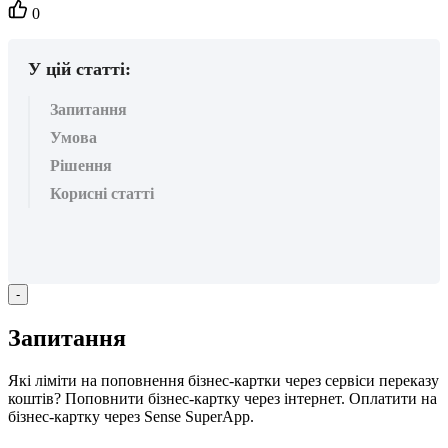
Кількість
0
вподобайок:
У цій статті:
Запитання
Умова
Рішення
Корисні статті
-
З
а
п
и
т
а
н
н
я
Я
к
і
л
і
м
і
т
и
н
а
п
о
п
о
в
н
е
н
н
я
б
і
з
н
е
с
-
к
а
р
т
к
и
ч
е
р
е
з
с
е
р
в
і
с
и
п
е
р
е
к
а
з
у
к
о
ш
т
і
в
?
П
о
п
о
в
н
и
т
и
б
і
з
н
е
с
-
к
а
р
т
к
у
ч
е
р
е
з
і
н
т
е
р
н
е
т
.
О
п
л
а
т
и
т
и
н
а
б
і
з
н
е
с
-
к
а
р
т
к
у
ч
е
р
е
з
Sense
SuperApp
.