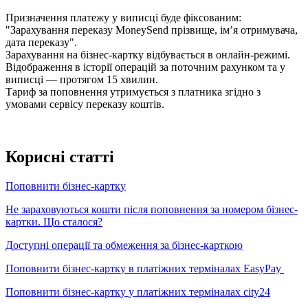
П
р
и
з
н
а
ч
е
н
н
я
п
л
а
т
е
ж
у
у
в
и
п
и
с
ц
і
б
у
д
е
ф
і
к
с
о
в
а
н
и
м
:
"
З
а
р
а
х
у
в
а
н
н
я
п
е
р
е
к
а
з
у
MoneySend
п
р
і
з
в
и
щ
е
,
і
м
’
я
о
т
р
и
м
у
в
а
ч
а
,
д
а
т
а
п
е
р
е
к
а
з
у
"
.
З
а
р
а
х
у
в
а
н
н
я
н
а
б
і
з
н
е
с
-
к
а
р
т
к
у
в
і
д
б
у
в
а
є
т
ь
с
я
в
о
н
л
а
й
н
-
р
е
ж
и
м
і
.
В
і
д
о
б
р
а
ж
е
н
н
я
в
і
с
т
о
р
і
ї
о
п
е
р
а
ц
і
й
з
а
п
о
т
о
ч
н
и
м
р
а
х
у
н
к
о
м
т
а
у
в
и
п
и
с
ц
і
—
п
р
о
т
я
г
о
м
15
х
в
и
л
и
н
.
Т
а
р
и
ф
з
а
п
о
п
о
в
н
е
н
н
я
у
т
р
и
м
у
є
т
ь
с
я
з
п
л
а
т
н
и
к
а
з
г
і
д
н
о
з
у
м
о
в
а
м
и
с
е
р
в
і
с
у
п
е
р
е
к
а
з
у
к
о
ш
т
і
в
.
К
о
р
и
с
н
і
с
т
а
т
т
і
П
о
п
о
в
н
и
т
и
б
і
з
н
е
с
-
к
а
р
т
к
у
Н
е
з
а
р
а
х
о
в
у
ю
т
ь
с
я
к
о
ш
т
и
п
і
с
л
я
п
о
п
о
в
н
е
н
н
я
з
а
н
о
м
е
р
о
м
б
і
з
н
е
с
-
к
а
р
т
к
и
.
Щ
о
с
т
а
л
о
с
я
?
Д
о
с
т
у
п
н
і
о
п
е
р
а
ц
і
ї
т
а
о
б
м
е
ж
е
н
н
я
з
а
б
і
з
н
е
с
-
к
а
р
т
к
о
ю
П
о
п
о
в
н
и
т
и
б
і
з
н
е
с
-
к
а
р
т
к
у
в
п
л
а
т
і
ж
н
и
х
т
е
р
м
і
н
а
л
а
х
EasyPay
П
о
п
о
в
н
и
т
и
б
і
з
н
е
с
-
к
а
р
т
к
у
у
п
л
а
т
і
ж
н
и
х
т
е
р
м
і
н
а
л
а
х
city24