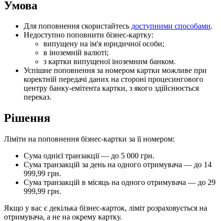
У
м
о
в
а
Д
л
я
п
о
п
о
в
н
е
н
н
я
с
к
о
р
и
с
т
а
й
т
е
с
ь
д
о
с
т
у
п
н
и
м
и
с
п
о
с
о
б
а
м
и
.
Н
е
д
о
с
т
у
п
н
о
п
о
п
о
в
н
и
т
и
б
і
з
н
е
с
-
к
а
р
т
к
у
:
в
и
п
у
щ
е
н
у
н
а
і
м
'
я
ю
р
и
д
и
ч
н
о
ї
о
с
о
б
и
;
в
і
н
о
з
е
м
н
і
й
в
а
л
ю
т
і
;
з
к
а
р
т
к
и
в
и
п
у
щ
е
н
о
ї
і
н
о
з
е
м
н
и
м
б
а
н
к
о
м
.
У
с
п
і
ш
н
е
п
о
п
о
в
н
е
н
н
я
з
а
н
о
м
е
р
о
м
к
а
р
т
к
и
м
о
ж
л
и
в
е
п
р
и
к
о
р
е
к
т
н
і
й
п
е
р
е
д
а
ч
і
д
а
н
и
х
н
а
с
т
о
р
о
н
і
п
р
о
ц
е
с
и
н
г
о
в
о
г
о
ц
е
н
т
р
у
б
а
н
к
у
-
е
м
і
т
е
н
т
а
к
а
р
т
к
и
,
з
я
к
о
г
о
з
д
і
й
с
н
ю
є
т
ь
с
я
п
е
р
е
к
а
з
.
Р
і
ш
е
н
н
я
Л
і
м
і
т
и
н
а
п
о
п
о
в
н
е
н
н
я
б
і
з
н
е
с
-
к
а
р
т
к
и
з
а
ї
ї
н
о
м
е
р
о
м
:
С
у
м
а
о
д
н
і
є
ї
т
р
а
н
з
а
к
ц
і
ї
—
д
о
5
000
г
р
н
.
С
у
м
а
т
р
а
н
з
а
к
ц
і
й
з
а
д
е
н
ь
н
а
о
д
н
о
г
о
о
т
р
и
м
у
в
а
ч
а
—
д
о
14
999
,
99
г
р
н
.
С
у
м
а
т
р
а
н
з
а
к
ц
і
й
в
м
і
с
я
ц
ь
н
а
о
д
н
о
г
о
о
т
р
и
м
у
в
а
ч
а
—
д
о
29
999
,
99
г
р
н
.
Я
к
щ
о
у
в
а
с
є
д
е
к
і
л
ь
к
а
б
і
з
н
е
с
-
к
а
р
т
о
к
,
л
і
м
і
т
р
о
з
р
а
х
о
в
у
є
т
ь
с
я
н
а
о
т
р
и
м
у
в
а
ч
а
,
а
н
е
н
а
о
к
р
е
м
у
к
а
р
т
к
у
.