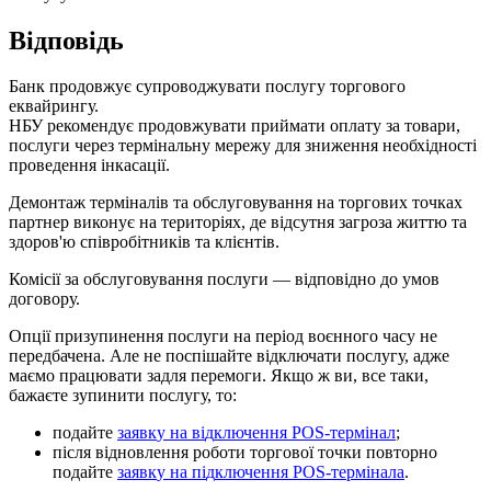
В
і
д
п
о
в
і
д
ь
Б
а
н
к
п
р
о
д
о
в
ж
у
є
с
у
п
р
о
в
о
д
ж
у
в
а
т
и
п
о
с
л
у
г
у
т
о
р
г
о
в
о
г
о
е
к
в
а
й
р
и
н
г
у
.
Н
Б
У
р
е
к
о
м
е
н
д
у
є
п
р
о
д
о
в
ж
у
в
а
т
и
п
р
и
й
м
а
т
и
о
п
л
а
т
у
з
а
т
о
в
а
р
и
,
п
о
с
л
у
г
и
ч
е
р
е
з
т
е
р
м
і
н
а
л
ь
н
у
м
е
р
е
ж
у
д
л
я
з
н
и
ж
е
н
н
я
н
е
о
б
х
і
д
н
о
с
т
і
п
р
о
в
е
д
е
н
н
я
і
н
к
а
с
а
ц
і
ї
.
Д
е
м
о
н
т
а
ж
т
е
р
м
і
н
а
л
і
в
т
а
о
б
с
л
у
г
о
в
у
в
а
н
н
я
н
а
т
о
р
г
о
в
и
х
т
о
ч
к
а
х
п
а
р
т
н
е
р
в
и
к
о
н
у
є
н
а
т
е
р
и
т
о
р
і
я
х
,
д
е
в
і
д
с
у
т
н
я
з
а
г
р
о
з
а
ж
и
т
т
ю
т
а
з
д
о
р
о
в
'
ю
с
п
і
в
р
о
б
і
т
н
и
к
і
в
т
а
к
л
і
є
н
т
і
в
.
К
о
м
і
с
і
ї
з
а
о
б
с
л
у
г
о
в
у
в
а
н
н
я
п
о
с
л
у
г
и
—
в
і
д
п
о
в
і
д
н
о
д
о
у
м
о
в
д
о
г
о
в
о
р
у
.
О
п
ц
і
ї
п
р
и
з
у
п
и
н
е
н
н
я
п
о
с
л
у
г
и
н
а
п
е
р
і
о
д
в
о
є
н
н
о
г
о
ч
а
с
у
н
е
п
е
р
е
д
б
а
ч
е
н
а
.
А
л
е
н
е
п
о
с
п
і
ш
а
й
т
е
в
і
д
к
л
ю
ч
а
т
и
п
о
с
л
у
г
у
,
а
д
ж
е
м
а
є
м
о
п
р
а
ц
ю
в
а
т
и
з
а
д
л
я
п
е
р
е
м
о
г
и
.
Я
к
щ
о
ж
в
и
,
в
с
е
т
а
к
и
,
б
а
ж
а
є
т
е
з
у
п
и
н
и
т
и
п
о
с
л
у
г
у
,
т
о
:
п
о
д
а
й
т
е
з
а
я
в
к
у
н
а
в
і
д
к
л
ю
ч
е
н
н
я
POS
-
т
е
р
м
і
н
а
л
;
п
і
с
л
я
в
і
д
н
о
в
л
е
н
н
я
р
о
б
о
т
и
т
о
р
г
о
в
о
ї
т
о
ч
к
и
п
о
в
т
о
р
н
о
п
о
д
а
й
т
е
з
а
я
в
к
у
н
а
п
і
д
к
л
ю
ч
е
н
н
я
POS
-
т
е
р
м
і
н
а
л
а
.