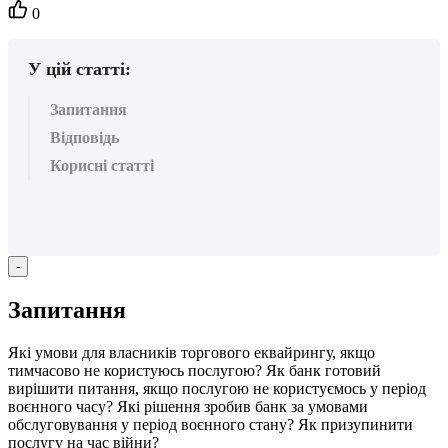
Кількість
0
вподобайок:
У цій статті:
Запитання
Відповідь
Корисні статті
-
З
а
п
и
т
а
н
н
я
Я
к
і
у
м
о
в
и
д
л
я
в
л
а
с
н
и
к
і
в
т
о
р
г
о
в
о
г
о
е
к
в
а
й
р
и
н
г
у
,
я
к
щ
о
т
и
м
ч
а
с
о
в
о
н
е
к
о
р
и
с
т
у
ю
с
ь
п
о
с
л
у
г
о
ю
?
Я
к
б
а
н
к
г
о
т
о
в
и
й
в
и
р
і
ш
и
т
и
п
и
т
а
н
н
я
,
я
к
щ
о
п
о
с
л
у
г
о
ю
н
е
к
о
р
и
с
т
у
є
м
о
с
ь
у
п
е
р
і
о
д
в
о
є
н
н
о
г
о
ч
а
с
у
?
Я
к
і
р
і
ш
е
н
н
я
з
р
о
б
и
в
б
а
н
к
з
а
у
м
о
в
а
м
и
о
б
с
л
у
г
о
в
у
в
а
н
н
я
у
п
е
р
і
о
д
в
о
є
н
н
о
г
о
с
т
а
н
у
?
Я
к
п
р
и
з
у
п
и
н
и
т
и
п
о
с
л
у
г
у
н
а
ч
а
с
в
і
й
н
и
?