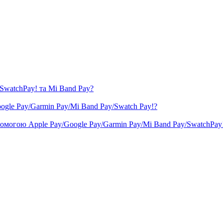
 SwatchPay! та Mi Band Pay?
ogle Pay/Garmin Pay/Mi Band Pay/Swatch Pay!?
помогою Apple Pay/Google Pay/Garmin Pay/Mi Band Pay/SwatchPay