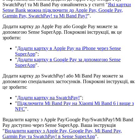
SwatchPay
!
т
а
Mi
Band
Pay
о
з
н
а
й
о
м
т
е
с
ь
у
с
т
а
т
т
і
"
Я
к
і
к
а
р
т
к
и
Sense
Bank
м
о
ж
н
а
п
і
д
к
л
ю
ч
и
т
и
д
о
Apple
Pay
,
Google
Pay
,
Garmin
Pay
,
SwatchPay
!
т
а
Mi
Band
Pay
?
"
.
Д
о
д
а
т
и
к
а
р
т
к
у
д
о
Apple
Pay
а
б
о
Google
Pay
м
о
ж
е
т
е
з
а
д
о
п
о
м
о
г
о
ю
Sense
SuperApp
.
П
о
к
р
о
к
о
в
і
і
н
с
т
р
у
к
ц
і
ї
,
я
к
ц
е
з
р
о
б
и
т
и
:
"
Д
о
д
а
т
и
к
а
р
т
к
у
в
Apple
Pay
н
а
iPhone
ч
е
р
е
з
Sense
SuperApp
"
;
"
Д
о
д
а
т
и
к
а
р
т
к
у
в
Google
Pay
з
а
д
о
п
о
м
о
г
о
ю
Sense
SuperApp
"
.
Д
о
д
а
т
и
к
а
р
т
к
у
д
о
SwatchPay
!
а
б
о
Mi
Band
Pay
м
о
ж
е
т
е
з
а
д
о
п
о
м
о
г
о
ю
с
п
е
ц
і
а
л
ь
н
и
х
з
а
с
т
о
с
у
н
к
і
в
.
П
о
к
р
о
к
о
в
і
і
н
с
т
р
у
к
ц
і
ї
,
я
к
ц
е
з
р
о
б
и
т
и
:
"
Д
о
д
а
т
и
к
а
р
т
к
у
н
а
SwatchPay
!
"
;
"
П
і
д
к
л
ю
ч
и
т
и
Mi
Band
Pay
н
а
Xiaomi
Mi
Band
6
і
в
и
щ
е
з
NFC
"
.
В
и
д
а
л
и
т
и
к
а
р
т
к
у
з
Apple
Pay
/
Google
Pay
/
SwatchPay
!
/
Mi
Band
Pay
д
о
с
т
у
п
н
о
ч
е
р
е
з
Sense
SuperApp
.
В
а
ш
а
і
н
с
т
р
у
к
ц
і
я
"
В
и
д
а
л
и
т
и
к
а
р
т
к
у
з
Apple
Pay
,
Google
Pay
,
Mi
Band
Pay
,
Garmin
Pay
т
а
SwatchPay
!
в
Sense
SuperApp
"
.