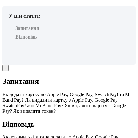
вподобайок:
У цій статті:
Запитання
Відповідь
-
З
а
п
и
т
а
н
н
я
Я
к
д
о
д
а
т
и
к
а
р
т
к
у
д
о
Apple
Pay
,
Google
Pay
,
SwatchPay
!
т
а
Mi
Band
Pay
?
Я
к
в
и
д
а
л
и
т
и
к
а
р
т
к
у
з
Apple
Pay
,
Google
Pay
,
SwatchPay
!
а
б
о
Mi
Band
Pay
?
Я
к
в
и
д
а
л
и
т
и
к
а
р
т
к
у
з
Google
Pay
?
Я
к
в
и
д
а
л
и
т
и
т
о
к
е
н
?
В
і
д
п
о
в
і
д
ь
З
к
а
р
т
к
а
м
и
,
я
к
і
м
о
ж
н
а
д
о
д
а
т
и
д
о
Apple
Pay
,
Google
Pay
,