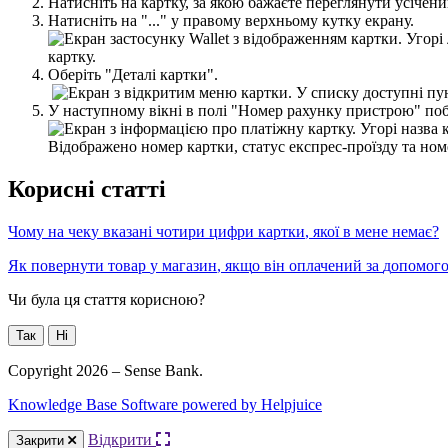
Н
а
т
и
с
н
і
т
ь
н
а
к
а
р
т
к
у
,
з
а
я
к
о
ю
б
а
ж
а
є
т
е
п
е
р
е
г
л
я
н
у
т
и
у
с
і
ч
е
н
и
Н
а
т
и
с
н
і
т
ь
н
а
"
.
.
.
"
у
п
р
а
в
о
м
у
в
е
р
х
н
ь
о
м
у
к
у
т
к
у
е
к
р
а
н
у
.
О
б
е
р
і
т
ь
"
Д
е
т
а
л
і
к
а
р
т
к
и
"
.
У
н
а
с
т
у
п
н
о
м
у
в
і
к
н
і
в
п
о
л
і
"
Н
о
м
е
р
р
а
х
у
н
к
у
п
р
и
с
т
р
о
ю
"
п
о
К
о
р
и
с
н
і
с
т
а
т
т
і
Ч
о
м
у
н
а
ч
е
к
у
в
к
а
з
а
н
і
ч
о
т
и
р
и
ц
и
ф
р
и
к
а
р
т
к
и
,
я
к
о
ї
в
м
е
н
е
н
е
м
а
є
?
Я
к
п
о
в
е
р
н
у
т
и
т
о
в
а
р
у
м
а
г
а
з
и
н
,
я
к
щ
о
в
і
н
о
п
л
а
ч
е
н
и
й
з
а
д
о
п
о
м
о
г
Чи була ця стаття корисною?
Так
Ні
Copyright 2026 – Sense Bank.
Knowledge Base Software powered by Helpjuice
Відкрити
Закрити