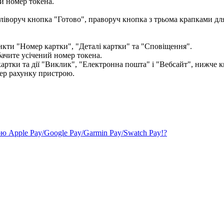
й
н
о
м
е
р
т
о
к
е
н
а
.
б
а
ч
и
т
е
у
с
і
ч
е
н
и
й
н
о
м
е
р
т
о
к
е
н
а
.
о
ю
Apple
Pay
/
Google
Pay
/
Garmin
Pay
/
Swatch
Pay
!
?