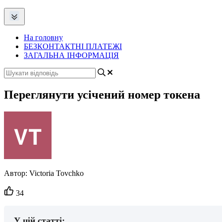
На головну
БЕЗКОНТАКТНІ ПЛАТЕЖІ
ЗАГАЛЬНА ІНФОРМАЦІЯ
Переглянути усічений номер токена
Автор:
Victoria Tovchko
Кількість
34
вподобайок:
У цій статті: