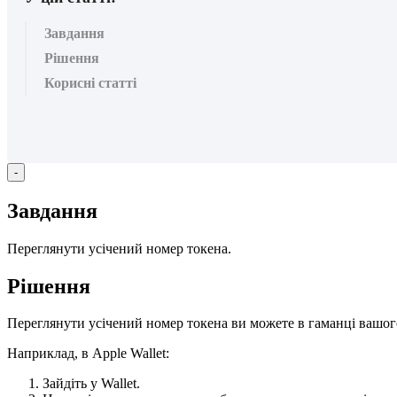
Завдання
Рішення
Корисні статті
-
З
а
в
д
а
н
н
я
П
е
р
е
г
л
я
н
у
т
и
у
с
і
ч
е
н
и
й
н
о
м
е
р
т
о
к
е
н
а
.
Р
і
ш
е
н
н
я
П
е
р
е
г
л
я
н
у
т
и
у
с
і
ч
е
н
и
й
н
о
м
е
р
т
о
к
е
н
а
в
и
м
о
ж
е
т
е
в
г
а
м
а
н
ц
і
в
а
ш
о
г
Н
а
п
р
и
к
л
а
д
,
в
Apple
Wallet
:
З
а
й
д
і
т
ь
у
Wallet
.