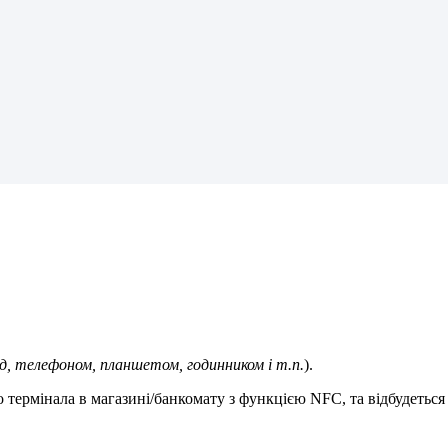
д
,
т
е
л
е
ф
о
н
о
м
,
п
л
а
н
ш
е
т
о
м
,
г
о
д
и
н
н
и
к
о
м
і
т
.
п
.
)
.
о
т
е
р
м
і
н
а
л
а
в
м
а
г
а
з
и
н
і
/
б
а
н
к
о
м
а
т
у
з
ф
у
н
к
ц
і
є
ю
NFC
,
т
а
в
і
д
б
у
д
е
т
ь
с
я