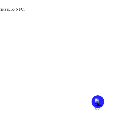
к
т
и
в
а
ц
і
ю
NFC
.