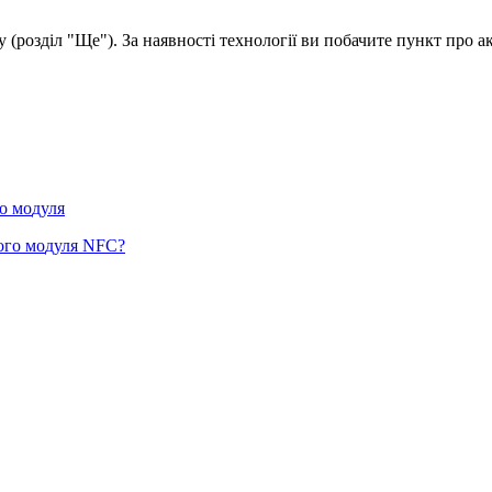
у
(
р
о
з
д
і
л
"
Щ
е
"
)
.
З
а
н
а
я
в
н
о
с
т
і
т
е
х
н
о
л
о
г
і
ї
в
и
п
о
б
а
ч
и
т
е
п
у
н
к
т
п
р
о
а
о
м
о
д
у
л
я
о
г
о
м
о
д
у
л
я
NFC
?