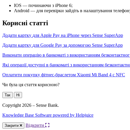
IOS
—
п
о
ч
и
н
а
ю
ч
и
з
iPhone
6
;
Android
—
д
л
я
п
е
р
е
в
і
р
к
и
з
а
й
д
і
т
ь
в
н
а
л
а
ш
т
у
в
а
н
н
я
т
е
л
е
ф
о
н
К
о
р
и
с
н
і
с
т
а
т
т
і
Д
о
д
а
т
и
к
а
р
т
к
у
д
л
я
Apple
Pay
н
а
iPhone
ч
е
р
е
з
Sense
SuperApp
Д
о
д
а
т
и
к
а
р
т
к
у
д
л
я
Google
Pay
з
а
д
о
п
о
м
о
г
о
ю
Sense
SuperApp
В
и
к
о
н
а
т
и
о
п
е
р
а
ц
і
ю
в
б
а
н
к
о
м
а
т
і
з
в
и
к
о
р
и
с
т
а
н
н
я
м
б
е
з
к
о
н
т
а
к
т
н
о
г
Я
к
і
о
п
е
р
а
ц
і
ї
д
о
с
т
у
п
н
і
в
б
а
н
к
о
м
а
т
і
з
в
и
к
о
р
и
с
т
а
н
н
я
м
б
е
з
к
о
н
т
а
к
т
н
О
п
л
а
т
и
т
и
п
о
к
у
п
к
у
ф
і
т
н
е
с
-
б
р
а
с
л
е
т
о
м
Xiaomi
Mi
Band
4
c
NFC
Чи була ця стаття корисною?
Так
Ні
Copyright 2026 – Sense Bank.
Knowledge Base Software powered by Helpjuice
Відкрити
Закрити