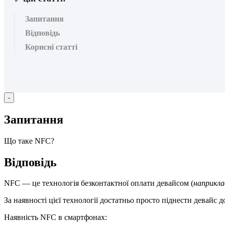
Запитання
Відповідь
Корисні статті
-
З
а
п
и
т
а
н
н
я
Щ
о
т
а
к
е
NFC
?
В
і
д
п
о
в
і
д
ь
NFC
—
ц
е
т
е
х
н
о
л
о
г
і
я
б
е
з
к
о
н
т
а
к
т
н
о
ї
о
п
л
а
т
и
д
е
в
а
й
с
о
м
(
н
а
п
р
и
к
л
а
З
а
н
а
я
в
н
о
с
т
і
ц
і
є
ї
т
е
х
н
о
л
о
г
і
ї
д
о
с
т
а
т
н
ь
о
п
р
о
с
т
о
п
і
д
н
е
с
т
и
д
е
в
а
й
с
д
Н
а
я
в
н
і
с
т
ь
NFC
в
с
м
а
р
т
ф
о
н
а
х
: