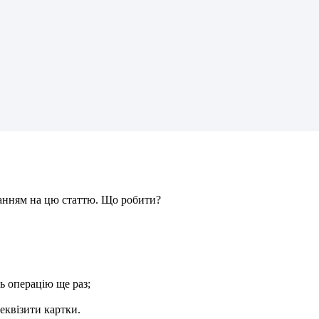
а
н
н
я
м
н
а
ц
ю
с
т
а
т
т
ю
.
Щ
о
р
о
б
и
т
и
?
ь
о
п
е
р
а
ц
і
ю
щ
е
р
а
з
;
е
к
в
і
з
и
т
и
к
а
р
т
к
и
.