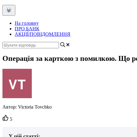
На головну
ПРО БАНК
АКЦІЇ/ПОВІДОМЛЕННЯ
Операція за карткою з помилкою. Що р
Автор:
Victoria Tovchko
Кількість
5
вподобайок:
У цій статті: