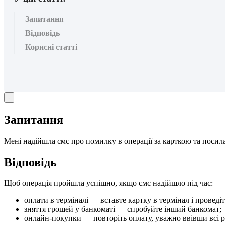
Запитання
Відповідь
Корисні статті
-
З
а
п
и
т
а
н
н
я
М
е
н
і
н
а
д
і
й
ш
л
а
с
м
с
п
р
о
п
о
м
и
л
к
у
в
о
п
е
р
а
ц
і
ї
з
а
к
а
р
т
к
о
ю
т
а
п
о
с
и
л
В
і
д
п
о
в
і
д
ь
Щ
о
б
о
п
е
р
а
ц
і
я
п
р
о
й
ш
л
а
у
с
п
і
ш
н
о
,
я
к
щ
о
с
м
с
н
а
д
і
й
ш
л
о
п
і
д
ч
а
с
:
о
п
л
а
т
и
в
т
е
р
м
і
н
а
л
і
—
в
с
т
а
в
т
е
к
а
р
т
к
у
в
т
е
р
м
і
н
а
л
і
п
р
о
в
е
д
і
т
з
н
я
т
т
я
г
р
о
ш
е
й
у
б
а
н
к
о
м
а
т
і
—
с
п
р
о
б
у
й
т
е
і
н
ш
и
й
б
а
н
к
о
м
а
т
;
о
н
л
а
й
н
-
п
о
к
у
п
к
и
—
п
о
в
т
о
р
і
т
ь
о
п
л
а
т
у
,
у
в
а
ж
н
о
в
в
і
в
ш
и
в
с
і
р