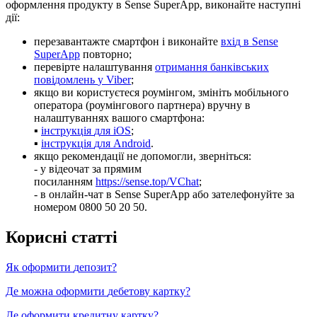
о
ф
о
р
м
л
е
н
н
я
п
р
о
д
у
к
т
у
в
Sense
SuperApp
,
в
и
к
о
н
а
й
т
е
н
а
с
т
у
п
н
і
д
і
ї
:
п
е
р
е
з
а
в
а
н
т
а
ж
т
е
с
м
а
р
т
ф
о
н
і
в
и
к
о
н
а
й
т
е
в
х
і
д
в
Sense
SuperApp
п
о
в
т
о
р
н
о
;
п
е
р
е
в
і
р
т
е
н
а
л
а
ш
т
у
в
а
н
н
я
о
т
р
и
м
а
н
н
я
б
а
н
к
і
в
с
ь
к
и
х
п
о
в
і
д
о
м
л
е
н
ь
у
Viber
;
я
к
щ
о
в
и
к
о
р
и
с
т
у
є
т
е
с
я
р
о
у
м
і
н
г
о
м
,
з
м
і
н
і
т
ь
м
о
б
і
л
ь
н
о
г
о
о
п
е
р
а
т
о
р
а
(
р
о
у
м
і
н
г
о
в
о
г
о
п
а
р
т
н
е
р
а
)
в
р
у
ч
н
у
в
н
а
л
а
ш
т
у
в
а
н
н
я
х
в
а
ш
о
г
о
с
м
а
р
т
ф
о
н
а
:
▪
і
н
с
т
р
у
к
ц
і
я
д
л
я
iOS
;
▪
і
н
с
т
р
у
к
ц
і
я
д
л
я
Android
.
я
к
щ
о
р
е
к
о
м
е
н
д
а
ц
і
ї
н
е
д
о
п
о
м
о
г
л
и
,
з
в
е
р
н
і
т
ь
с
я
:
-
у
в
і
д
е
о
ч
а
т
з
а
п
р
я
м
и
м
п
о
с
и
л
а
н
н
я
м
https
:
/
/
sense
.
top
/
VChat
;
-
в
о
н
л
а
й
н
-
ч
а
т
в
Sense
SuperApp
а
б
о
з
а
т
е
л
е
ф
о
н
у
й
т
е
з
а
н
о
м
е
р
о
м
0800
50
20
50
.
К
о
р
и
с
н
і
с
т
а
т
т
і
Я
к
о
ф
о
р
м
и
т
и
д
е
п
о
з
и
т
?
Д
е
м
о
ж
н
а
о
ф
о
р
м
и
т
и
д
е
б
е
т
о
в
у
к
а
р
т
к
у
?
Д
е
о
ф
о
р
м
и
т
и
к
р
е
д
и
т
н
у
к
а
р
т
к
у
?