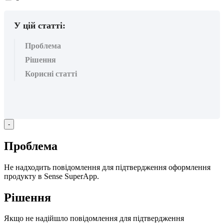
вподобайок:
У цій статті:
Проблема
Рішення
Корисні статті
-
П
р
о
б
л
е
м
а
Н
е
н
а
д
х
о
д
и
т
ь
п
о
в
і
д
о
м
л
е
н
н
я
д
л
я
п
і
д
т
в
е
р
д
ж
е
н
н
я
о
ф
о
р
м
л
е
н
н
я
п
р
о
д
у
к
т
у
в
Sense
SuperApp
.
Р
і
ш
е
н
н
я
Я
к
щ
о
н
е
н
а
д
і
й
ш
л
о
п
о
в
і
д
о
м
л
е
н
н
я
д
л
я
п
і
д
т
в
е
р
д
ж
е
н
н
я