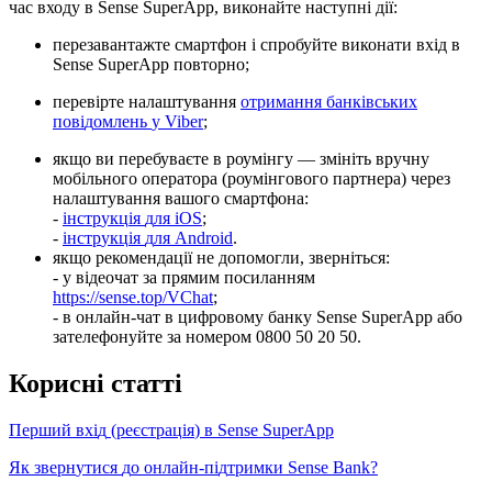
ч
а
с
в
х
о
д
у
в
Sense
SuperApp
,
в
и
к
о
н
а
й
т
е
н
а
с
т
у
п
н
і
д
і
ї
:
п
е
р
е
з
а
в
а
н
т
а
ж
т
е
с
м
а
р
т
ф
о
н
і
с
п
р
о
б
у
й
т
е
в
и
к
о
н
а
т
и
в
х
і
д
в
Sense
SuperApp
п
о
в
т
о
р
н
о
;
п
е
р
е
в
і
р
т
е
н
а
л
а
ш
т
у
в
а
н
н
я
о
т
р
и
м
а
н
н
я
б
а
н
к
і
в
с
ь
к
и
х
п
о
в
і
д
о
м
л
е
н
ь
у
Viber
;
я
к
щ
о
в
и
п
е
р
е
б
у
в
а
є
т
е
в
р
о
у
м
і
н
г
у
—
з
м
і
н
і
т
ь
в
р
у
ч
н
у
м
о
б
і
л
ь
н
о
г
о
о
п
е
р
а
т
о
р
а
(
р
о
у
м
і
н
г
о
в
о
г
о
п
а
р
т
н
е
р
а
)
ч
е
р
е
з
н
а
л
а
ш
т
у
в
а
н
н
я
в
а
ш
о
г
о
с
м
а
р
т
ф
о
н
а
:
-
і
н
с
т
р
у
к
ц
і
я
д
л
я
iOS
;
-
і
н
с
т
р
у
к
ц
і
я
д
л
я
Android
.
я
к
щ
о
р
е
к
о
м
е
н
д
а
ц
і
ї
н
е
д
о
п
о
м
о
г
л
и
,
з
в
е
р
н
і
т
ь
с
я
:
-
у
в
і
д
е
о
ч
а
т
з
а
п
р
я
м
и
м
п
о
с
и
л
а
н
н
я
м
https
:
/
/
sense
.
top
/
VChat
;
-
в
о
н
л
а
й
н
-
ч
а
т
в
ц
и
ф
р
о
в
о
м
у
б
а
н
к
у
Sense
SuperApp
а
б
о
з
а
т
е
л
е
ф
о
н
у
й
т
е
з
а
н
о
м
е
р
о
м
0800
50
20
50
.
К
о
р
и
с
н
і
с
т
а
т
т
і
П
е
р
ш
и
й
в
х
і
д
(
р
е
є
с
т
р
а
ц
і
я
)
в
Sense
SuperApp
Я
к
з
в
е
р
н
у
т
и
с
я
д
о
о
н
л
а
й
н
-
п
і
д
т
р
и
м
к
и
Sense
Bank
?