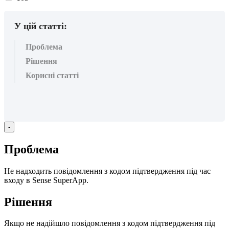
вподобайок:
У цій статті:
Проблема
Рішення
Корисні статті
-
П
р
о
б
л
е
м
а
Н
е
н
а
д
х
о
д
и
т
ь
п
о
в
і
д
о
м
л
е
н
н
я
з
к
о
д
о
м
п
і
д
т
в
е
р
д
ж
е
н
н
я
п
і
д
ч
а
с
в
х
о
д
у
в
Sense
SuperApp
.
Р
і
ш
е
н
н
я
Я
к
щ
о
н
е
н
а
д
і
й
ш
л
о
п
о
в
і
д
о
м
л
е
н
н
я
з
к
о
д
о
м
п
і
д
т
в
е
р
д
ж
е
н
н
я
п
і
д