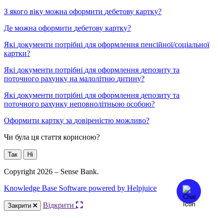
З
я
к
о
г
о
в
і
к
у
м
о
ж
н
а
о
ф
о
р
м
и
т
и
д
е
б
е
т
о
в
у
к
а
р
т
к
у
?
Д
е
м
о
ж
н
а
о
ф
о
р
м
и
т
и
д
е
б
е
т
о
в
у
к
а
р
т
к
у
?
Я
к
і
д
о
к
у
м
е
н
т
и
п
о
т
р
і
б
н
і
д
л
я
о
ф
о
р
м
л
е
н
н
я
п
е
н
с
і
й
н
о
ї
/
с
о
ц
і
а
л
ь
н
о
ї
к
а
р
т
к
и
?
Я
к
і
д
о
к
у
м
е
н
т
и
п
о
т
р
і
б
н
і
д
л
я
о
ф
о
р
м
л
е
н
н
я
д
е
п
о
з
и
т
у
т
а
п
о
т
о
ч
н
о
г
о
р
а
х
у
н
к
у
н
а
м
а
л
о
л
і
т
н
ю
д
и
т
и
н
у
?
Я
к
і
д
о
к
у
м
е
н
т
и
п
о
т
р
і
б
н
і
д
л
я
о
ф
о
р
м
л
е
н
н
я
д
е
п
о
з
и
т
у
т
а
п
о
т
о
ч
н
о
г
о
р
а
х
у
н
к
у
н
е
п
о
в
н
о
л
і
т
н
ь
о
ю
о
с
о
б
о
ю
?
О
ф
о
р
м
и
т
и
к
а
р
т
к
у
з
а
д
о
в
і
р
е
н
і
с
т
ю
м
о
ж
л
и
в
о
?
Чи була ця стаття корисною?
Так
Ні
Copyright 2026 – Sense Bank.
Knowledge Base Software powered by Helpjuice
Відкрити
Закрити