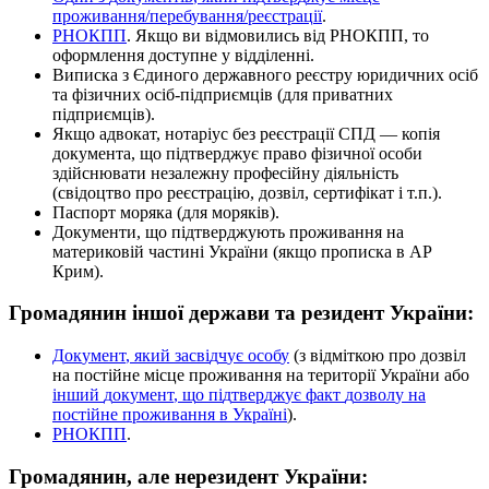
п
р
о
ж
и
в
а
н
н
я
/
п
е
р
е
б
у
в
а
н
н
я
/
р
е
є
с
т
р
а
ц
і
ї
.
Р
Н
О
К
П
П
.
Я
к
щ
о
в
и
в
і
д
м
о
в
и
л
и
с
ь
в
і
д
Р
Н
О
К
П
П
,
т
о
о
ф
о
р
м
л
е
н
н
я
д
о
с
т
у
п
н
е
у
в
і
д
д
і
л
е
н
н
і
.
В
и
п
и
с
к
а
з
Є
д
и
н
о
г
о
д
е
р
ж
а
в
н
о
г
о
р
е
є
с
т
р
у
ю
р
и
д
и
ч
н
и
х
о
с
і
б
т
а
ф
і
з
и
ч
н
и
х
о
с
і
б
-
п
і
д
п
р
и
є
м
ц
і
в
(
д
л
я
п
р
и
в
а
т
н
и
х
п
і
д
п
р
и
є
м
ц
і
в
)
.
Я
к
щ
о
а
д
в
о
к
а
т
,
н
о
т
а
р
і
у
с
б
е
з
р
е
є
с
т
р
а
ц
і
ї
С
П
Д
—
к
о
п
і
я
д
о
к
у
м
е
н
т
а
,
щ
о
п
і
д
т
в
е
р
д
ж
у
є
п
р
а
в
о
ф
і
з
и
ч
н
о
ї
о
с
о
б
и
з
д
і
й
с
н
ю
в
а
т
и
н
е
з
а
л
е
ж
н
у
п
р
о
ф
е
с
і
й
н
у
д
і
я
л
ь
н
і
с
т
ь
(
с
в
і
д
о
ц
т
в
о
п
р
о
р
е
є
с
т
р
а
ц
і
ю
,
д
о
з
в
і
л
,
с
е
р
т
и
ф
і
к
а
т
і
т
.
п
.
)
.
П
а
с
п
о
р
т
м
о
р
я
к
а
(
д
л
я
м
о
р
я
к
і
в
)
.
Д
о
к
у
м
е
н
т
и
,
щ
о
п
і
д
т
в
е
р
д
ж
у
ю
т
ь
п
р
о
ж
и
в
а
н
н
я
н
а
м
а
т
е
р
и
к
о
в
і
й
ч
а
с
т
и
н
і
У
к
р
а
ї
н
и
(
я
к
щ
о
п
р
о
п
и
с
к
а
в
А
Р
К
р
и
м
)
.
Г
р
о
м
а
д
я
н
и
н
і
н
ш
о
ї
д
е
р
ж
а
в
и
т
а
р
е
з
и
д
е
н
т
У
к
р
а
ї
н
и
:
Д
о
к
у
м
е
н
т
,
я
к
и
й
з
а
с
в
і
д
ч
у
є
о
с
о
б
у
(
з
в
і
д
м
і
т
к
о
ю
п
р
о
д
о
з
в
і
л
н
а
п
о
с
т
і
й
н
е
м
і
с
ц
е
п
р
о
ж
и
в
а
н
н
я
н
а
т
е
р
и
т
о
р
і
ї
У
к
р
а
ї
н
и
а
б
о
і
н
ш
и
й
д
о
к
у
м
е
н
т
,
щ
о
п
і
д
т
в
е
р
д
ж
у
є
ф
а
к
т
д
о
з
в
о
л
у
н
а
п
о
с
т
і
й
н
е
п
р
о
ж
и
в
а
н
н
я
в
У
к
р
а
ї
н
і
)
.
Р
Н
О
К
П
П
.
Г
р
о
м
а
д
я
н
и
н
,
а
л
е
н
е
р
е
з
и
д
е
н
т
У
к
р
а
ї
н
и
: