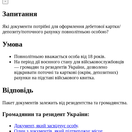
-
З
а
п
и
т
а
н
н
я
Я
к
і
д
о
к
у
м
е
н
т
и
п
о
т
р
і
б
н
і
д
л
я
о
ф
о
р
м
л
е
н
н
я
д
е
б
е
т
о
в
о
ї
к
а
р
т
к
и
/
д
е
п
о
з
и
т
у
/
п
о
т
о
ч
н
о
г
о
р
а
х
у
н
к
у
п
о
в
н
о
л
і
т
н
ь
о
ю
о
с
о
б
о
ю
?
У
м
о
в
а
П
о
в
н
о
л
і
т
н
ь
о
ю
в
в
а
ж
а
є
т
ь
с
я
о
с
о
б
а
в
і
д
18
р
о
к
і
в
.
Н
а
п
е
р
і
о
д
д
і
ї
в
о
є
н
н
о
г
о
с
т
а
н
у
д
л
я
в
і
й
с
ь
к
о
в
о
с
л
у
ж
б
о
в
ц
і
в
—
г
р
о
м
а
д
я
н
т
а
р
е
з
и
д
е
н
т
і
в
У
к
р
а
ї
н
и
,
д
о
з
в
о
л
е
н
о
в
і
д
к
р
и
в
а
т
и
п
о
т
о
ч
н
і
т
а
к
а
р
т
к
о
в
і
(
о
к
р
і
м
,
д
е
п
о
з
и
т
н
и
х
)
р
а
х
у
н
к
и
н
а
п
і
д
с
т
а
в
і
в
і
й
с
ь
к
о
в
о
г
о
к
в
и
т
к
а
.
В
і
д
п
о
в
і
д
ь
П
а
к
е
т
д
о
к
у
м
е
н
т
і
в
з
а
л
е
ж
и
т
ь
в
і
д
р
е
з
и
д
е
н
т
с
т
в
а
т
а
г
р
о
м
а
д
я
н
с
т
в
а
.
Г
р
о
м
а
д
я
н
и
н
т
а
р
е
з
и
д
е
н
т
У
к
р
а
ї
н
и
:
Д
о
к
у
м
е
н
т
,
я
к
и
й
з
а
с
в
і
д
ч
у
є
о
с
о
б
у
.
О
д
и
н
з
д
о
к
у
м
е
н
т
і
в
,
я
к
и
й
п
і
д
т
в
е
р
д
ж
у
є
м
і
с
ц
е