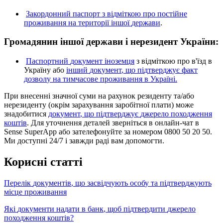
З
а
к
о
р
д
о
н
н
и
й
п
а
с
п
о
р
т
з
в
і
д
м
і
т
к
о
ю
п
р
о
п
о
с
т
і
й
н
е
п
р
о
ж
и
в
а
н
н
я
н
а
т
е
р
и
т
о
р
і
ї
і
н
ш
о
ї
д
е
р
ж
а
в
и
.
Г
р
о
м
а
д
я
н
и
н
і
н
ш
о
ї
д
е
р
ж
а
в
и
і
н
е
р
е
з
и
д
е
н
т
У
к
р
а
ї
н
и
:
П
а
с
п
о
р
т
н
и
й
д
о
к
у
м
е
н
т
і
н
о
з
е
м
ц
я
з
в
і
д
м
і
т
к
о
ю
п
р
о
в
'
ї
з
д
в
У
к
р
а
ї
н
у
а
б
о
і
н
ш
и
й
д
о
к
у
м
е
н
т
,
щ
о
п
і
д
т
в
е
р
д
ж
у
є
ф
а
к
т
д
о
з
в
о
л
у
н
а
т
и
м
ч
а
с
о
в
е
п
р
о
ж
и
в
а
н
н
я
в
У
к
р
а
ї
н
і
.
П
р
и
в
н
е
с
е
н
н
і
з
н
а
ч
н
о
ї
с
у
м
и
н
а
р
а
х
у
н
о
к
р
е
з
и
д
е
н
т
у
т
а
/
а
б
о
н
е
р
е
з
и
д
е
н
т
у
(
о
к
р
і
м
з
а
р
а
х
у
в
а
н
н
я
з
а
р
о
б
і
т
н
о
ї
п
л
а
т
и
)
м
о
ж
е
з
н
а
д
о
б
и
т
и
с
я
д
о
к
у
м
е
н
т
,
щ
о
п
і
д
т
в
е
р
д
ж
у
є
д
ж
е
р
е
л
о
п
о
х
о
д
ж
е
н
н
я
к
о
ш
т
і
в
.
Д
л
я
у
т
о
ч
н
е
н
н
я
д
е
т
а
л
е
й
з
в
е
р
н
і
т
ь
с
я
в
о
н
л
а
й
н
-
ч
а
т
в
Sense
SuperApp
а
б
о
з
а
т
е
л
е
ф
о
н
у
й
т
е
з
а
н
о
м
е
р
о
м
0800
50
20
50
.
М
и
д
о
с
т
у
п
н
і
24
/
7
і
з
а
в
ж
д
и
р
а
д
і
в
а
м
д
о
п
о
м
о
г
т
и
.
К
о
р
и
с
н
і
с
т
а
т
т
і
П
е
р
е
л
і
к
д
о
к
у
м
е
н
т
і
в
,
щ
о
з
а
с
в
і
д
ч
у
ю
т
ь
о
с
о
б
у
т
а
п
і
д
т
в
е
р
д
ж
у
ю
т
ь
м
і
с
ц
е
п
р
о
ж
и
в
а
н
н
я
Я
к
і
д
о
к
у
м
е
н
т
и
н
а
д
а
т
и
в
б
а
н
к
,
щ
о
б
п
і
д
т
в
е
р
д
и
т
и
д
ж
е
р
е
л
о
п
о
х
о
д
ж
е
н
н
я
к
о
ш
т
і
в
?