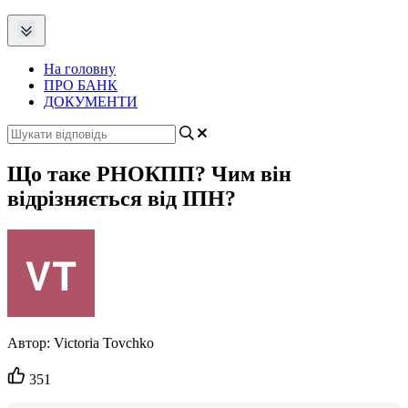
На головну
ПРО БАНК
ДОКУМЕНТИ
Що таке РНОКПП? Чим він
відрізняється від ІПН?
Автор:
Victoria Tovchko
Кількість
351
вподобайок: