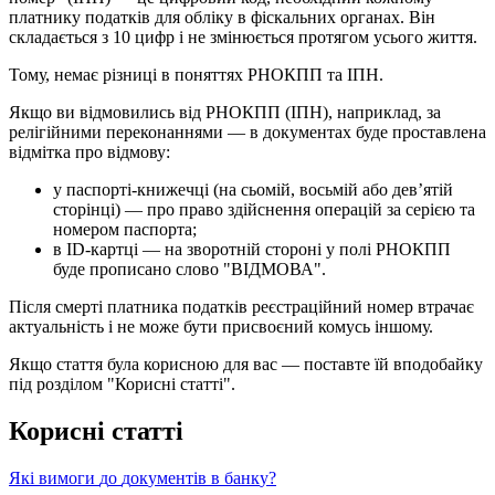
п
л
а
т
н
и
к
у
п
о
д
а
т
к
і
в
д
л
я
о
б
л
і
к
у
в
ф
і
с
к
а
л
ь
н
и
х
о
р
г
а
н
а
х
.
В
і
н
с
к
л
а
д
а
є
т
ь
с
я
з
10
ц
и
ф
р
і
н
е
з
м
і
н
ю
є
т
ь
с
я
п
р
о
т
я
г
о
м
у
с
ь
о
г
о
ж
и
т
т
я
.
Т
о
м
у
,
н
е
м
а
є
р
і
з
н
и
ц
і
в
п
о
н
я
т
т
я
х
Р
Н
О
К
П
П
т
а
І
П
Н
.
Я
к
щ
о
в
и
в
і
д
м
о
в
и
л
и
с
ь
в
і
д
Р
Н
О
К
П
П
(
І
П
Н
)
,
н
а
п
р
и
к
л
а
д
,
з
а
р
е
л
і
г
і
й
н
и
м
и
п
е
р
е
к
о
н
а
н
н
я
м
и
—
в
д
о
к
у
м
е
н
т
а
х
б
у
д
е
п
р
о
с
т
а
в
л
е
н
а
в
і
д
м
і
т
к
а
п
р
о
в
і
д
м
о
в
у
:
у
п
а
с
п
о
р
т
і
-
к
н
и
ж
е
ч
ц
і
(
н
а
с
ь
о
м
і
й
,
в
о
с
ь
м
і
й
а
б
о
д
е
в
’
я
т
і
й
с
т
о
р
і
н
ц
і
)
—
п
р
о
п
р
а
в
о
з
д
і
й
с
н
е
н
н
я
о
п
е
р
а
ц
і
й
з
а
с
е
р
і
є
ю
т
а
н
о
м
е
р
о
м
п
а
с
п
о
р
т
а
;
в
ID
-
к
а
р
т
ц
і
—
н
а
з
в
о
р
о
т
н
і
й
с
т
о
р
о
н
і
у
п
о
л
і
Р
Н
О
К
П
П
б
у
д
е
п
р
о
п
и
с
а
н
о
с
л
о
в
о
"
В
І
Д
М
О
В
А
"
.
П
і
с
л
я
с
м
е
р
т
і
п
л
а
т
н
и
к
а
п
о
д
а
т
к
і
в
р
е
є
с
т
р
а
ц
і
й
н
и
й
н
о
м
е
р
в
т
р
а
ч
а
є
а
к
т
у
а
л
ь
н
і
с
т
ь
і
н
е
м
о
ж
е
б
у
т
и
п
р
и
с
в
о
є
н
и
й
к
о
м
у
с
ь
і
н
ш
о
м
у
.
Я
к
щ
о
с
т
а
т
т
я
б
у
л
а
к
о
р
и
с
н
о
ю
д
л
я
в
а
с
—
п
о
с
т
а
в
т
е
ї
й
в
п
о
д
о
б
а
й
к
у
п
і
д
р
о
з
д
і
л
о
м
"
К
о
р
и
с
н
і
с
т
а
т
т
і
"
.
К
о
р
и
с
н
і
с
т
а
т
т
і
Я
к
і
в
и
м
о
г
и
д
о
д
о
к
у
м
е
н
т
і
в
в
б
а
н
к
у
?