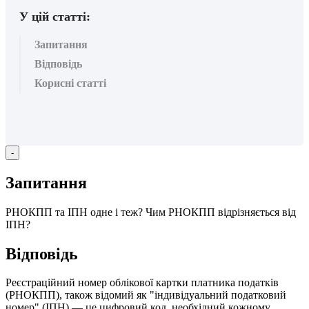
У цій статті:
Запитання
Відповідь
Корисні статті
-
З
а
п
и
т
а
н
н
я
Р
Н
О
К
П
П
т
а
І
П
Н
о
д
н
е
і
т
е
ж
?
Ч
и
м
Р
Н
О
К
П
П
в
і
д
р
і
з
н
я
є
т
ь
с
я
в
і
д
І
П
Н
?
В
і
д
п
о
в
і
д
ь
Р
е
є
с
т
р
а
ц
і
й
н
и
й
н
о
м
е
р
о
б
л
і
к
о
в
о
ї
к
а
р
т
к
и
п
л
а
т
н
и
к
а
п
о
д
а
т
к
і
в
(
Р
Н
О
К
П
П
)
,
т
а
к
о
ж
в
і
д
о
м
и
й
я
к
"
і
н
д
и
в
і
д
у
а
л
ь
н
и
й
п
о
д
а
т
к
о
в
и
й
н
о
м
е
р
"
(
І
П
Н
)
—
ц
е
ц
и
ф
р
о
в
и
й
к
о
д
,
н
е
о
б
х
і
д
н
и
й
к
о
ж
н
о
м
у