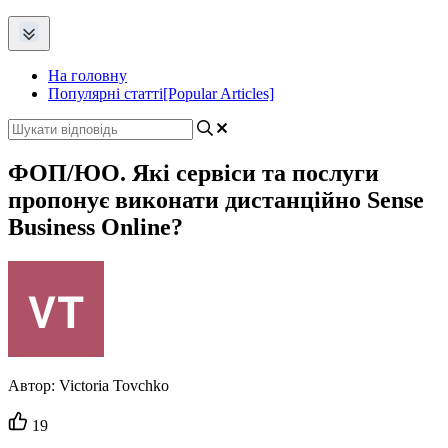
На головну
Популярні статті[Popular Articles]
ФОП/ЮО. Які сервіси та послуги
пропонує виконати дистанційно Sense
Business Online?
Автор:
Victoria Tovchko
Кількість
19
вподобайок: