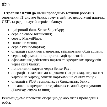
Кількість
0
вподобайок:
11
т
р
а
в
н
я
з
02
:
00
д
о
04
:
00
п
р
о
в
о
д
и
м
о
т
е
х
н
і
ч
н
і
р
о
б
о
т
и
з
о
н
о
в
л
е
н
н
я
IT
-
с
и
с
т
е
м
б
а
н
к
у
,
т
о
м
у
в
ц
е
й
ч
а
с
н
е
д
о
с
т
у
п
н
і
п
л
а
т
е
ж
і
С
Е
П
,
т
а
р
я
д
п
о
с
л
у
г
й
с
е
р
в
і
с
і
в
б
а
н
к
у
:
ц
и
ф
р
о
в
и
й
б
а
н
к
Sense
SuperApp
;
с
е
р
в
і
с
Sense
-
П
о
г
а
ш
е
н
н
я
;
с
е
р
в
і
с
MarketPlace
;
г
о
л
о
с
о
в
е
м
е
н
ю
;
с
е
р
в
і
с
б
і
з
н
е
с
-
к
а
р
т
к
а
;
о
п
е
р
а
ц
і
ї
з
ц
і
н
н
и
м
и
п
а
п
е
р
а
м
и
,
в
і
й
с
ь
к
о
в
и
м
и
о
б
л
і
г
а
ц
і
я
м
и
;
с
е
р
в
і
с
о
ф
о
р
м
л
е
н
н
я
т
а
п
р
о
л
о
н
г
а
ц
і
ї
д
е
п
о
з
и
т
і
в
;
о
ф
о
р
м
л
е
н
н
я
д
е
б
е
т
о
в
и
х
к
а
р
т
о
к
т
а
к
р
е
д
и
т
н
и
х
п
р
о
д
у
к
т
і
в
ч
е
р
е
з
с
а
й
т
б
а
н
к
у
;
п
о
п
о
в
н
е
н
н
я
к
а
р
т
о
к
ч
е
р
е
з
Sense
-
Pay
;
о
п
е
р
а
ц
і
ї
з
п
л
а
т
і
ж
н
и
м
и
к
а
р
т
к
а
м
и
(
н
а
п
р
и
к
л
а
д
,
п
е
р
е
к
а
з
и
з
к
а
р
т
к
и
н
а
к
а
р
т
к
у
,
о
п
л
а
т
и
к
а
р
т
к
а
м
и
н
а
с
а
й
т
а
х
т
о
щ
о
)
;
о
п
е
р
а
ц
і
ї
в
POS
-
т
е
р
м
і
н
а
л
а
х
т
а
б
а
н
к
о
м
а
т
а
х
б
а
н
к
у
;
п
о
г
а
ш
е
н
н
я
к
р
е
д
и
т
і
в
в
т
е
р
м
і
н
а
л
а
х
с
а
м
о
о
б
с
л
у
г
о
в
у
в
а
н
н
я
(
EasyPay
,
city24
т
а
і
н
ш
і
)
.
Р
е
к
о
м
е
н
д
у
є
м
о
п
р
о
в
е
с
т
и
о
п
е
р
а
ц
і
ю
д
о
а
б
о
п
і
с
л
я
п
р
о
в
е
д
е
н
н
я
р
о
б
і
т
.