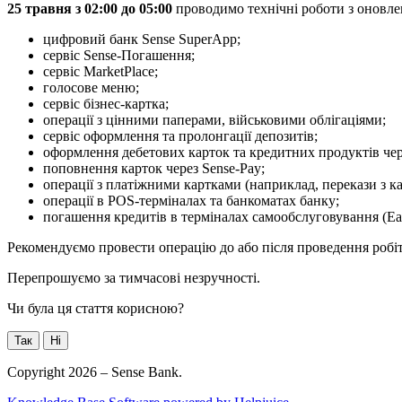
25
т
р
а
в
н
я
з
02
:
00
д
о
05
:
00
п
р
о
в
о
д
и
м
о
т
е
х
н
і
ч
н
і
р
о
б
о
т
и
з
о
н
о
в
л
е
ц
и
ф
р
о
в
и
й
б
а
н
к
Sense
SuperApp
;
с
е
р
в
і
с
Sense
-
П
о
г
а
ш
е
н
н
я
;
с
е
р
в
і
с
MarketPlace
;
г
о
л
о
с
о
в
е
м
е
н
ю
;
с
е
р
в
і
с
б
і
з
н
е
с
-
к
а
р
т
к
а
;
о
п
е
р
а
ц
і
ї
з
ц
і
н
н
и
м
и
п
а
п
е
р
а
м
и
,
в
і
й
с
ь
к
о
в
и
м
и
о
б
л
і
г
а
ц
і
я
м
и
;
с
е
р
в
і
с
о
ф
о
р
м
л
е
н
н
я
т
а
п
р
о
л
о
н
г
а
ц
і
ї
д
е
п
о
з
и
т
і
в
;
о
ф
о
р
м
л
е
н
н
я
д
е
б
е
т
о
в
и
х
к
а
р
т
о
к
т
а
к
р
е
д
и
т
н
и
х
п
р
о
д
у
к
т
і
в
ч
е
п
о
п
о
в
н
е
н
н
я
к
а
р
т
о
к
ч
е
р
е
з
Sense
-
Pay
;
о
п
е
р
а
ц
і
ї
з
п
л
а
т
і
ж
н
и
м
и
к
а
р
т
к
а
м
и
(
н
а
п
р
и
к
л
а
д
,
п
е
р
е
к
а
з
и
з
к
о
п
е
р
а
ц
і
ї
в
POS
-
т
е
р
м
і
н
а
л
а
х
т
а
б
а
н
к
о
м
а
т
а
х
б
а
н
к
у
;
п
о
г
а
ш
е
н
н
я
к
р
е
д
и
т
і
в
в
т
е
р
м
і
н
а
л
а
х
с
а
м
о
о
б
с
л
у
г
о
в
у
в
а
н
н
я
(
Ea
Р
е
к
о
м
е
н
д
у
є
м
о
п
р
о
в
е
с
т
и
о
п
е
р
а
ц
і
ю
д
о
а
б
о
п
і
с
л
я
п
р
о
в
е
д
е
н
н
я
р
о
б
і
П
е
р
е
п
р
о
ш
у
є
м
о
з
а
т
и
м
ч
а
с
о
в
і
н
е
з
р
у
ч
н
о
с
т
і
.
Чи була ця стаття корисною?
Так
Ні
Copyright 2026 – Sense Bank.