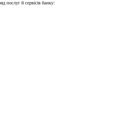
р
я
д
п
о
с
л
у
г
й
с
е
р
в
і
с
і
в
б
а
н
к
у
: