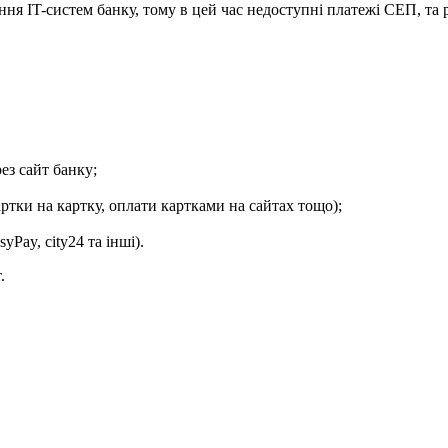
н
н
я
IT
-
с
и
с
т
е
м
б
а
н
к
у
,
т
о
м
у
в
ц
е
й
ч
а
с
н
е
д
о
с
т
у
п
н
і
п
л
а
т
е
ж
і
С
Е
П
,
т
а
р
е
з
с
а
й
т
б
а
н
к
у
;
а
р
т
к
и
н
а
к
а
р
т
к
у
,
о
п
л
а
т
и
к
а
р
т
к
а
м
и
н
а
с
а
й
т
а
х
т
о
щ
о
)
;
syPay
,
city24
т
а
і
н
ш
і
)
.
т
.