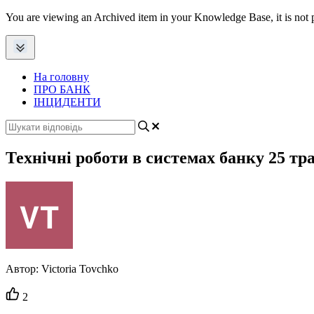
You are viewing an Archived item in your Knowledge Base, it is not p
На головну
ПРО БАНК
ІНЦИДЕНТИ
Технічні роботи в системах банку 25 тр
Автор:
Victoria Tovchko
Кількість
2
вподобайок: