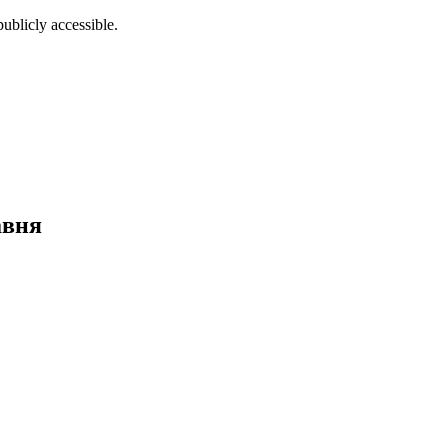
ublicly accessible.
авня