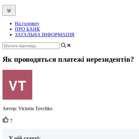
На головну
ПРО БАНК
ЗАГАЛЬНА ІНФОРМАЦІЯ
Як проводяться платежі нерезидентів?
Автор:
Victoria Tovchko
Кількість
7
вподобайок:
У цій статті: