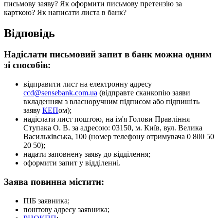
п
и
с
ь
м
о
в
у
з
а
я
в
у
?
Я
к
о
ф
о
р
м
и
т
и
п
и
с
ь
м
о
в
у
п
р
е
т
е
н
з
і
ю
з
а
к
а
р
т
к
о
ю
?
Я
к
н
а
п
и
с
а
т
и
л
и
с
т
а
в
б
а
н
к
?
В
і
д
п
о
в
і
д
ь
Н
а
д
і
с
л
а
т
и
п
и
с
ь
м
о
в
и
й
з
а
п
и
т
в
б
а
н
к
м
о
ж
н
а
о
д
н
и
м
з
і
с
п
о
с
о
б
і
в
:
в
і
д
п
р
а
в
и
т
и
л
и
с
т
н
а
е
л
е
к
т
р
о
н
н
у
а
д
р
е
с
у
ccd
@
sensebank
.
com
.
ua
(
в
і
д
п
р
а
в
т
е
с
к
а
н
к
о
п
і
ю
з
а
я
в
и
в
к
л
а
д
е
н
н
я
м
з
в
л
а
с
н
о
р
у
ч
н
и
м
п
і
д
п
и
с
о
м
а
б
о
п
і
д
п
и
ш
і
т
ь
з
а
я
в
у
К
Е
П
о
м
)
;
н
а
д
і
с
л
а
т
и
л
и
с
т
п
о
ш
т
о
ю
,
н
а
і
м
'
я
Г
о
л
о
в
и
П
р
а
в
л
і
н
н
я
С
т
у
п
а
к
а
О
.
В
.
з
а
а
д
р
е
с
о
ю
:
03150
,
м
.
К
и
ї
в
,
в
у
л
.
В
е
л
и
к
а
В
а
с
и
л
ь
к
і
в
с
ь
к
а
,
100
(
н
о
м
е
р
т
е
л
е
ф
о
н
у
о
т
р
и
м
у
в
а
ч
а
0
800
50
20
50
)
;
н
а
д
а
т
и
з
а
п
о
в
н
е
н
у
з
а
я
в
у
д
о
в
і
д
д
і
л
е
н
н
я
;
о
ф
о
р
м
и
т
и
з
а
п
и
т
у
в
і
д
д
і
л
е
н
н
і
.
З
а
я
в
а
п
о
в
и
н
н
а
м
і
с
т
и
т
и
:
П
І
Б
з
а
я
в
н
и
к
а
;
п
о
ш
т
о
в
у
а
д
р
е
с
у
з
а
я
в
н
и
к
а
;