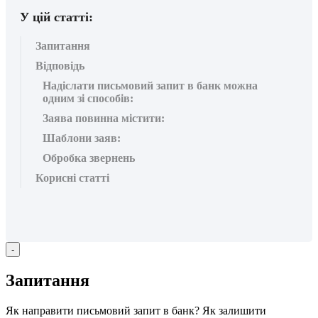
У цій статті:
Запитання
Відповідь
Надіслати письмовий запит в банк можна
одним зі способів:
Заява повинна містити:
Шаблони заяв:
Обробка звернень
Корисні статті
-
З
а
п
и
т
а
н
н
я
Я
к
н
а
п
р
а
в
и
т
и
п
и
с
ь
м
о
в
и
й
з
а
п
и
т
в
б
а
н
к
?
Я
к
з
а
л
и
ш
и
т
и