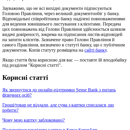
З
а
у
в
а
ж
и
м
о
,
щ
о
н
е
в
с
і
в
и
х
і
д
н
і
д
о
к
у
м
е
н
т
и
п
і
д
п
и
с
у
ю
т
ь
с
я
Г
о
л
о
в
о
ю
П
р
а
в
л
і
н
н
я
,
ч
е
р
е
з
в
е
л
и
к
и
й
д
о
к
у
м
е
н
т
о
о
б
і
г
у
б
а
н
к
у
.
В
і
д
п
о
в
і
д
а
л
ь
н
і
с
п
і
в
р
о
б
і
т
н
и
к
и
б
а
н
к
у
н
а
д
і
л
е
н
і
п
о
в
н
о
в
а
ж
е
н
н
я
м
и
д
л
я
в
е
д
е
н
н
я
з
о
в
н
і
ш
н
ь
о
г
о
л
и
с
т
у
в
а
н
н
я
з
к
л
і
є
н
т
а
м
и
.
П
е
р
е
д
а
ч
а
ц
и
х
п
о
в
н
о
в
а
ж
е
н
ь
в
і
д
Г
о
л
о
в
и
П
р
а
в
л
і
н
н
я
з
д
і
й
с
н
ю
є
т
ь
с
я
ш
л
я
х
о
м
в
и
д
а
ч
і
д
о
в
і
р
е
н
о
с
т
і
,
з
о
к
р
е
м
а
н
а
п
і
д
п
и
с
а
н
н
я
л
и
с
т
і
в
-
в
і
д
п
о
в
і
д
е
й
н
а
з
а
п
и
т
и
к
л
і
є
н
т
і
в
.
З
а
з
н
а
ч
е
н
е
п
р
а
в
о
Г
о
л
о
в
и
П
р
а
в
л
і
н
н
я
й
с
а
м
о
г
о
П
р
а
в
л
і
н
н
я
,
в
и
з
н
а
ч
е
н
о
в
с
т
а
т
у
т
і
б
а
н
к
у
,
щ
о
є
п
у
б
л
і
ч
н
и
м
д
о
к
у
м
е
н
т
о
м
.
К
о
п
і
я
с
т
а
т
у
т
у
р
о
з
м
і
щ
е
н
а
н
а
с
а
й
т
і
б
а
н
к
у
.
Я
к
щ
о
с
т
а
т
т
я
б
у
л
а
к
о
р
и
с
н
о
ю
д
л
я
в
а
с
—
п
о
с
т
а
в
т
е
ї
й
в
п
о
д
о
б
а
й
к
у
п
і
д
р
о
з
д
і
л
о
м
"
К
о
р
и
с
н
і
с
т
а
т
т
і
"
.
К
о
р
и
с
н
і
с
т
а
т
т
і
Я
к
з
в
е
р
н
у
т
и
с
я
д
о
о
н
л
а
й
н
-
п
і
д
т
р
и
м
к
и
Sense
Bank
з
п
и
т
а
н
ь
ф
і
з
и
ч
н
и
х
о
с
і
б
?
Г
р
о
ш
і
/
т
о
в
а
р
н
е
в
і
д
д
а
л
и
,
а
л
е
с
у
м
а
з
к
а
р
т
к
и
с
п
и
с
а
л
а
с
я
,
щ
о
р
о
б
и
т
и
?
Ч
о
м
у
м
о
ю
к
а
р
т
к
у
з
а
б
л
о
к
о
в
а
н
о
?
П
о
д
и
в
и
т
и
с
я
р
е
к
в
і
з
и
т
и
к
а
р
т
к
и
в
Sense
SuperApp