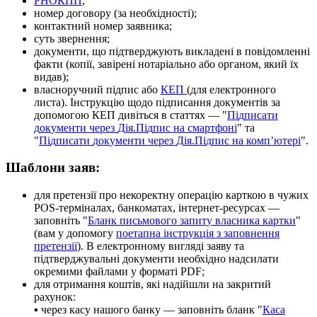
Р
Н
О
К
П
П
;
н
о
м
е
р
д
о
г
о
в
о
р
у
(
з
а
н
е
о
б
х
і
д
н
о
с
т
і
)
;
к
о
н
т
а
к
т
н
и
й
н
о
м
е
р
з
а
я
в
н
и
к
а
;
с
у
т
ь
з
в
е
р
н
е
н
н
я
;
д
о
к
у
м
е
н
т
и
,
щ
о
п
і
д
т
в
е
р
д
ж
у
ю
т
ь
в
и
к
л
а
д
е
н
і
в
п
о
в
і
д
о
м
л
е
н
н
і
ф
а
к
т
и
(
к
о
п
і
ї
,
з
а
в
і
р
е
н
і
н
о
т
а
р
і
а
л
ь
н
о
а
б
о
о
р
г
а
н
о
м
,
я
к
и
й
ї
х
в
и
д
а
в
)
;
в
л
а
с
н
о
р
у
ч
н
и
й
п
і
д
п
и
с
а
б
о
К
Е
П
(
д
л
я
е
л
е
к
т
р
о
н
н
о
г
о
л
и
с
т
а
)
.
І
н
с
т
р
у
к
ц
і
ю
щ
о
д
о
п
і
д
п
и
с
а
н
н
я
д
о
к
у
м
е
н
т
і
в
з
а
д
о
п
о
м
о
г
о
ю
К
Е
П
д
и
в
і
т
ь
с
я
в
с
т
а
т
т
я
х
—
"
П
і
д
п
и
с
а
т
и
д
о
к
у
м
е
н
т
и
ч
е
р
е
з
Д
і
я
.
П
і
д
п
и
с
н
а
с
м
а
р
т
ф
о
н
і
"
т
а
"
П
і
д
п
и
с
а
т
и
д
о
к
у
м
е
н
т
и
ч
е
р
е
з
Д
і
я
.
П
і
д
п
и
с
н
а
к
о
м
п
’
ю
т
е
р
і
"
.
Ш
а
б
л
о
н
и
з
а
я
в
:
д
л
я
п
р
е
т
е
н
з
і
ї
п
р
о
н
е
к
о
р
е
к
т
н
у
о
п
е
р
а
ц
і
ю
к
а
р
т
к
о
ю
в
ч
у
ж
и
х
POS
-
т
е
р
м
і
н
а
л
а
х
,
б
а
н
к
о
м
а
т
а
х
,
і
н
т
е
р
н
е
т
-
р
е
с
у
р
с
а
х
—
з
а
п
о
в
н
і
т
ь
"
Б
л
а
н
к
п
и
с
ь
м
о
в
о
г
о
з
а
п
и
т
у
в
л
а
с
н
и
к
а
к
а
р
т
к
и
"
(
в
а
м
у
д
о
п
о
м
о
г
у
п
о
е
т
а
п
н
а
і
н
с
т
р
у
к
ц
і
я
з
з
а
п
о
в
н
е
н
н
я
п
р
е
т
е
н
з
і
ї
)
.
В
е
л
е
к
т
р
о
н
н
о
м
у
в
и
г
л
я
д
і
з
а
я
в
у
т
а
п
і
д
т
в
е
р
д
ж
у
в
а
л
ь
н
і
д
о
к
у
м
е
н
т
и
н
е
о
б
х
і
д
н
о
н
а
д
с
и
л
а
т
и
о
к
р
е
м
и
м
и
ф
а
й
л
а
м
и
у
ф
о
р
м
а
т
і
PDF
;
д
л
я
о
т
р
и
м
а
н
н
я
к
о
ш
т
і
в
,
я
к
і
н
а
д
і
й
ш
л
и
н
а
з
а
к
р
и
т
и
й
р
а
х
у
н
о
к
:
▪
ч
е
р
е
з
к
а
с
у
н
а
ш
о
г
о
б
а
н
к
у
—
з
а
п
о
в
н
і
т
ь
б
л
а
н
к
"
К
а
с
а