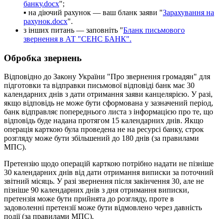
б
а
н
к
у
.
docx
"
;
▪
н
а
д
і
ю
ч
и
й
р
а
х
у
н
о
к
—
в
а
ш
б
л
а
н
к
з
а
я
в
и
"
З
а
р
а
х
у
в
а
н
н
я
н
а
р
а
х
у
н
о
к
.
docx
"
.
з
і
н
ш
и
х
п
и
т
а
н
ь
—
з
а
п
о
в
н
і
т
ь
"
Б
л
а
н
к
п
и
с
ь
м
о
в
о
г
о
з
в
е
р
н
е
н
н
я
в
А
Т
"
С
Е
Н
С
Б
А
Н
К
"
.
О
б
р
о
б
к
а
з
в
е
р
н
е
н
ь
В
і
д
п
о
в
і
д
н
о
д
о
З
а
к
о
н
у
У
к
р
а
ї
н
и
"
П
р
о
з
в
е
р
н
е
н
н
я
г
р
о
м
а
д
я
н
"
д
л
я
п
і
д
г
о
т
о
в
к
и
т
а
в
і
д
п
р
а
в
к
и
п
и
с
ь
м
о
в
о
ї
в
і
д
п
о
в
і
д
і
б
а
н
к
м
а
є
30
к
а
л
е
н
д
а
р
н
и
х
д
н
і
в
з
д
а
т
и
о
т
р
и
м
а
н
н
я
з
а
я
в
и
к
а
н
ц
е
л
я
р
і
є
ю
.
У
р
а
з
і
,
я
к
щ
о
в
і
д
п
о
в
і
д
ь
н
е
м
о
ж
е
б
у
т
и
с
ф
о
р
м
о
в
а
н
а
у
з
а
з
н
а
ч
е
н
и
й
п
е
р
і
о
д
,
б
а
н
к
в
і
д
п
р
а
в
л
я
є
п
о
п
е
р
е
д
н
ь
о
г
о
л
и
с
т
а
з
і
н
ф
о
р
м
а
ц
і
є
ю
п
р
о
т
е
,
щ
о
в
і
д
п
о
в
і
д
ь
б
у
д
е
н
а
д
а
н
а
п
р
о
т
я
г
о
м
15
к
а
л
е
н
д
а
р
н
и
х
д
н
і
в
.
Я
к
щ
о
о
п
е
р
а
ц
і
я
к
а
р
т
к
о
ю
б
у
л
а
п
р
о
в
е
д
е
н
а
н
е
н
а
р
е
с
у
р
с
і
б
а
н
к
у
,
с
т
р
о
к
р
о
з
г
л
я
д
у
м
о
ж
е
б
у
т
и
з
б
і
л
ь
ш
е
н
и
й
д
о
180
д
н
і
в
(
з
а
п
р
а
в
и
л
а
м
и
М
П
С
)
.
П
р
е
т
е
н
з
і
ю
щ
о
д
о
о
п
е
р
а
ц
і
й
к
а
р
т
к
о
ю
п
о
т
р
і
б
н
о
н
а
д
а
т
и
н
е
п
і
з
н
і
ш
е
30
к
а
л
е
н
д
а
р
н
и
х
д
н
і
в
в
і
д
д
а
т
и
о
т
р
и
м
а
н
н
я
в
и
п
и
с
к
и
з
а
п
о
т
о
ч
н
и
й
з
в
і
т
н
и
й
м
і
с
я
ц
ь
.
У
р
а
з
і
з
в
е
р
н
е
н
н
я
п
і
с
л
я
з
а
к
і
н
ч
е
н
н
я
30
,
а
л
е
н
е
п
і
з
н
і
ш
е
90
к
а
л
е
н
д
а
р
н
и
х
д
н
і
в
з
д
н
я
о
т
р
и
м
а
н
н
я
в
и
п
и
с
к
и
,
п
р
е
т
е
н
з
і
я
м
о
ж
е
б
у
т
и
п
р
и
й
н
я
т
а
д
о
р
о
з
г
л
я
д
у
,
п
р
о
т
е
в
з
а
д
о
в
о
л
е
н
н
і
п
р
е
т
е
н
з
і
ї
м
о
ж
е
б
у
т
и
в
і
д
м
о
в
л
е
н
о
ч
е
р
е
з
д
а
в
н
і
с
т
ь
п
о
д
і
ї
(
з
а
п
р
а
в
и
л
а
м
и
М
П
С
)
.