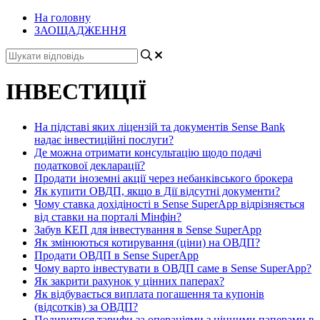
На головну
ЗАОЩАДЖЕННЯ
ІНВЕСТИЦІЇ
На підставі яких ліцензій та документів Sense Bank
надає інвестиційні послуги?
Де можна отримати консультацію щодо подачі
податкової декларації?
Продати іноземні акції через небанківського брокера
Як купити ОВДП, якщо в Дії відсутні документи?
Чому ставка дохідіності в Sense SuperApp відрізняється
від ставки на порталі Мінфін?
Забув КЕП для інвестування в Sense SuperApp
Як змінюються котирування (ціни) на ОВДП?
Продати ОВДП в Sense SuperApp
Чому варто інвестувати в ОВДП саме в Sense SuperApp?
Як закрити рахунок у цінних паперах?
Як відбувається виплата погашення та купонів
(відсотків) за ОВДП?
Подивитися тарифи за операціями з цінними паперами в