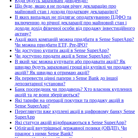
Куди будуть зараховані дивіденди?
Що буде, якщо я не подам річну декларацію про
майновий стан і доходи (податкову декларацію)?
В яких випадках не підлягає оподаткуванню ПДФО та
включенню до річної декларації про майновий стан і
доходи дохід фізичної особи від продажу інвестиційного
активу?
Акції яких компаній можна придбати в Sense SuperApp?
Чи можна придбати ETF, Pre-IPO?
Чи доступно купити акції в Sense SuperApp?
Чи доступно продати акції в Sense SuperApp?
В який час можна купувати або продавати акції? Як
швидко будуть зараховані гроші від купівлі чи продажу
акцій? Як швидко я отримаю акції?
Як перевести цінні папери з Sense Bank до іншої
депозитарної установи?
Банк посередник чи продавець? Хто власник куплених
акцій та де вони зберігаються?
Які тарифи на операції покупки та продажу акцій в
Sense SuperApp?
Переглянути вже куплені акції в цифровому банку Sense
SuperApp
Які статуси акцій відображаються в Sense SuperApp?
Облігації внутрішньої державної позики (ОВДП). Чи
працює з ними Sense Bank?