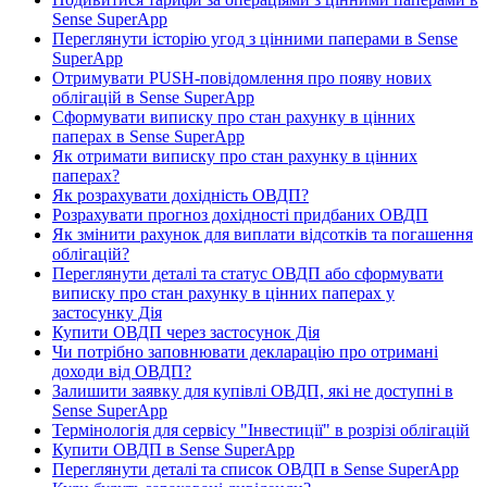
Sense SuperApp
Переглянути історію угод з цінними паперами в Sense
SuperApp
Отримувати PUSH-повідомлення про появу нових
облігацій в Sense SuperApp
Сформувати виписку про стан рахунку в цінних
паперах в Sense SuperApp
Як отримати виписку про стан рахунку в цінних
паперах?
Як розрахувати дохідність ОВДП?
Розрахувати прогноз дохідності придбаних ОВДП
Як змінити рахунок для виплати відсотків та погашення
облігацій?
Переглянути деталі та статус ОВДП або сформувати
виписку про стан рахунку в цінних паперах у
застосунку Дія
Купити ОВДП через застосунок Дія
Чи потрібно заповнювати декларацію про отримані
доходи від ОВДП?
Залишити заявку для купівлі ОВДП, які не доступні в
Sense SuperApp
Термінологія для сервісу "Інвестиції" в розрізі облігацій
Купити ОВДП в Sense SuperApp
Переглянути деталі та список ОВДП в Sense SuperApp