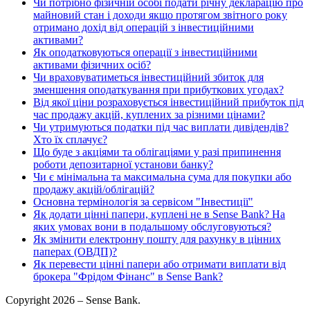
Чи потрібно фізичній особі подати річну декларацію про
майновий стан і доходи якщо протягом звітного року
отримано дохід від операцій з інвестиційними
активами?
Як оподатковуються операції з інвестиційними
активами фізичних осіб?
Чи враховуватиметься інвестиційний збиток для
зменшення оподаткування при прибуткових угодах?
Від якої ціни розраховується інвестиційний прибуток під
час продажу акцій, куплених за різними цінами?
Чи утримуються податки під час виплати дивідендів?
Хто їх сплачує?
Що буде з акціями та облігаціями у разі припинення
роботи депозитарної установи банку?
Чи є мінімальна та максимальна сума для покупки або
продажу акцій/облігацій?
Основна термінологія за сервісом "Інвестиції"
Як додати цінні папери, куплені не в Sense Bank? На
яких умовах вони в подальшому обслуговуються?
Як змінити електронну пошту для рахунку в цінних
паперах (ОВДП)?
Як перевести цінні папери або отримати виплати від
брокера "Фрідом Фінанс" в Sense Bank?
Copyright 2026 – Sense Bank.