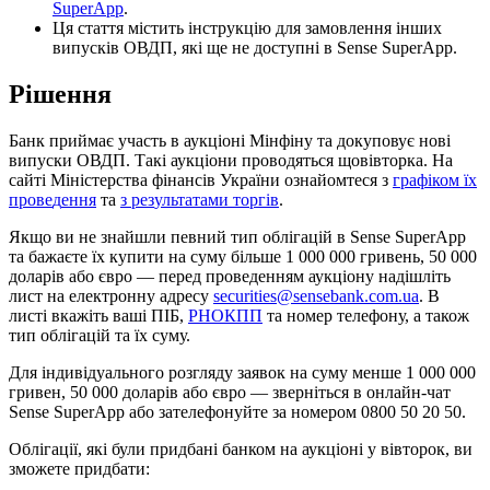
SuperApp
.
Ц
я
с
т
а
т
т
я
м
і
с
т
и
т
ь
і
н
с
т
р
у
к
ц
і
ю
д
л
я
з
а
м
о
в
л
е
н
н
я
і
н
ш
и
х
в
и
п
у
с
к
і
в
О
В
Д
П
,
я
к
і
щ
е
н
е
д
о
с
т
у
п
н
і
в
Sense
SuperApp
.
Р
і
ш
е
н
н
я
Б
а
н
к
п
р
и
й
м
а
є
у
ч
а
с
т
ь
в
а
у
к
ц
і
о
н
і
М
і
н
ф
і
н
у
т
а
д
о
к
у
п
о
в
у
є
н
о
в
і
в
и
п
у
с
к
и
О
В
Д
П
.
Т
а
к
і
а
у
к
ц
і
о
н
и
п
р
о
в
о
д
я
т
ь
с
я
щ
о
в
і
в
т
о
р
к
а
.
Н
а
с
а
й
т
і
М
і
н
і
с
т
е
р
с
т
в
а
ф
і
н
а
н
с
і
в
У
к
р
а
ї
н
и
о
з
н
а
й
о
м
т
е
с
я
з
г
р
а
ф
і
к
о
м
ї
х
п
р
о
в
е
д
е
н
н
я
т
а
з
р
е
з
у
л
ь
т
а
т
а
м
и
т
о
р
г
і
в
.
Я
к
щ
о
в
и
н
е
з
н
а
й
ш
л
и
п
е
в
н
и
й
т
и
п
о
б
л
і
г
а
ц
і
й
в
Sense
SuperApp
т
а
б
а
ж
а
є
т
е
ї
х
к
у
п
и
т
и
н
а
с
у
м
у
б
і
л
ь
ш
е
1
000
000
г
р
и
в
е
н
ь
,
50
000
д
о
л
а
р
і
в
а
б
о
є
в
р
о
—
п
е
р
е
д
п
р
о
в
е
д
е
н
н
я
м
а
у
к
ц
і
о
н
у
н
а
д
і
ш
л
і
т
ь
л
и
с
т
н
а
е
л
е
к
т
р
о
н
н
у
а
д
р
е
с
у
securities
@
sensebank
.
com
.
ua
.
В
л
и
с
т
і
в
к
а
ж
і
т
ь
в
а
ш
і
П
І
Б
,
Р
Н
О
К
П
П
т
а
н
о
м
е
р
т
е
л
е
ф
о
н
у
,
а
т
а
к
о
ж
т
и
п
о
б
л
і
г
а
ц
і
й
т
а
ї
х
с
у
м
у
.
Д
л
я
і
н
д
и
в
і
д
у
а
л
ь
н
о
г
о
р
о
з
г
л
я
д
у
з
а
я
в
о
к
н
а
с
у
м
у
м
е
н
ш
е
1
000
000
г
р
и
в
е
н
,
50
000
д
о
л
а
р
і
в
а
б
о
є
в
р
о
—
з
в
е
р
н
і
т
ь
с
я
в
о
н
л
а
й
н
-
ч
а
т
S
е
nse
SuperApp
а
б
о
з
а
т
е
л
е
ф
о
н
у
й
т
е
з
а
н
о
м
е
р
о
м
0800
50
20
50
.
О
б
л
і
г
а
ц
і
ї
,
я
к
і
б
у
л
и
п
р
и
д
б
а
н
і
б
а
н
к
о
м
н
а
а
у
к
ц
і
о
н
і
у
в
і
в
т
о
р
о
к
,
в
и
з
м
о
ж
е
т
е
п
р
и
д
б
а
т
и
: