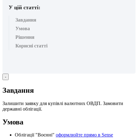
У цій статті:
Завдання
Умова
Рішення
Корисні статті
-
З
а
в
д
а
н
н
я
З
а
л
и
ш
и
т
и
з
а
я
в
к
у
д
л
я
к
у
п
і
в
л
і
в
а
л
ю
т
н
и
х
О
В
Д
П
.
З
а
м
о
в
и
т
и
д
е
р
ж
а
в
н
і
о
б
л
і
г
а
ц
і
ї
.
У
м
о
в
а
О
б
л
і
г
а
ц
і
ї
"
В
о
є
н
н
і
"
о
ф
о
р
м
л
ю
й
т
е
п
р
я
м
о
в
Sense