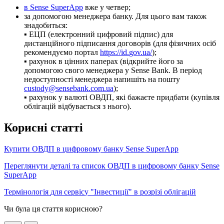
в
S
е
nse
SuperApp
в
ж
е
у
ч
е
т
в
е
р
;
з
а
д
о
п
о
м
о
г
о
ю
м
е
н
е
д
ж
е
р
а
б
а
н
к
у
.
Д
л
я
ц
ь
о
г
о
в
а
м
т
а
к
о
ж
з
н
а
д
о
б
и
т
ь
с
я
:
▪
Е
Ц
П
(
е
л
е
к
т
р
о
н
н
и
й
ц
и
ф
р
о
в
и
й
п
і
д
п
и
с
)
д
л
я
д
и
с
т
а
н
ц
і
й
н
о
г
о
п
і
д
п
и
с
а
н
н
я
д
о
г
о
в
о
р
і
в
(
д
л
я
ф
і
з
и
ч
н
и
х
о
с
і
б
р
е
к
о
м
е
н
д
у
є
м
о
п
о
р
т
а
л
https
:
/
/
id
.
gov
.
ua
/
)
;
▪
р
а
х
у
н
о
к
в
ц
і
н
н
и
х
п
а
п
е
р
а
х
(
в
і
д
к
р
и
й
т
е
й
о
г
о
з
а
д
о
п
о
м
о
г
о
ю
с
в
о
г
о
м
е
н
е
д
ж
е
р
а
у
Sense
Bank
.
В
п
е
р
і
о
д
н
е
д
о
с
т
у
п
н
о
с
т
і
м
е
н
е
д
ж
е
р
а
н
а
п
и
ш
і
т
ь
н
а
п
о
ш
т
у
custody
@
sensebank
.
com
.
ua
)
;
▪
р
а
х
у
н
о
к
у
в
а
л
ю
т
і
О
В
Д
П
,
я
к
і
б
а
ж
а
є
т
е
п
р
и
д
б
а
т
и
(
к
у
п
і
в
л
я
о
б
л
і
г
а
ц
і
й
в
і
д
б
у
в
а
є
т
ь
с
я
з
н
ь
о
г
о
)
.
К
о
р
и
с
н
і
с
т
а
т
т
і
К
у
п
и
т
и
О
В
Д
П
в
ц
и
ф
р
о
в
о
м
у
б
а
н
к
у
Sense
SuperApp
П
е
р
е
г
л
я
н
у
т
и
д
е
т
а
л
і
т
а
с
п
и
с
о
к
О
В
Д
П
в
ц
и
ф
р
о
в
о
м
у
б
а
н
к
у
Sense
SuperApp
Т
е
р
м
і
н
о
л
о
г
і
я
д
л
я
с
е
р
в
і
с
у
"
І
н
в
е
с
т
и
ц
і
ї
"
в
р
о
з
р
і
з
і
о
б
л
і
г
а
ц
і
й
Чи була ця стаття корисною?